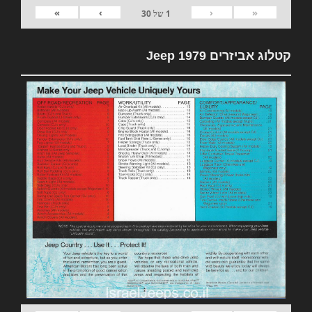
»
›
‹
«
1
של
30
קטלוג אביזרים 1979 Jeep