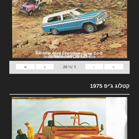
»
›
‹
«
1
של
26
קטלוג ג'יפ 1975