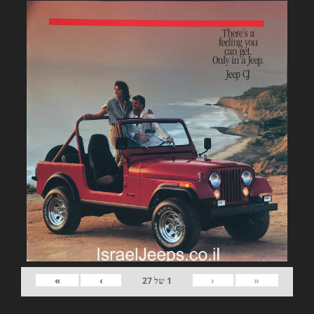
»
›
‹
«
1
של
27