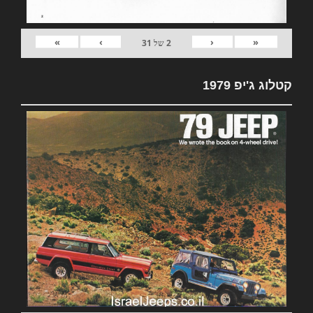
»
›
‹
«
2
של
31
קטלוג ג'יפ 1979