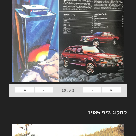
»
›
‹
«
2
של
20
קטלוג ג'יפ 1985