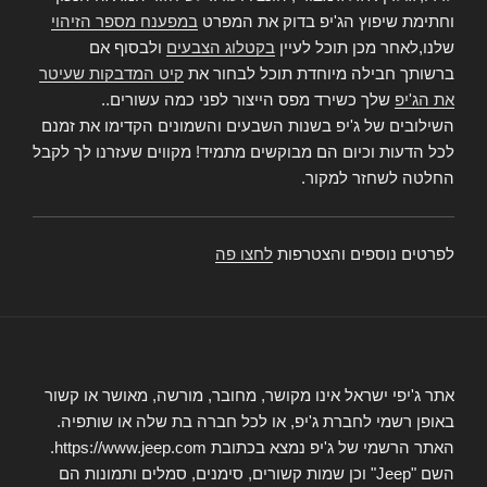
וחתימת שיפוץ הג'יפ בדוק את המפרט
במפענח מספר הזיהוי
שלנו,לאחר מכן תוכל לעיין
בקטלוג הצבעים
ולבסוף אם
ברשותך חבילה מיוחדת תוכל לבחור את
קיט המדבקות שעיטר
את הג'יפ
שלך כשירד מפס הייצור לפני כמה עשורים..
השילובים של ג'יפ בשנות השבעים והשמונים הקדימו את זמנם
לכל הדעות וכיום הם מבוקשים מתמיד! מקווים שעזרנו לך לקבל
החלטה לשחזר למקור.
לפרטים נוספים והצטרפות
לחצו פה
אתר ג'יפי ישראל אינו מקושר, מחובר, מורשה, מאושר או קשור
באופן רשמי לחברת ג'יפ, או לכל חברה בת שלה או שותפיה.
האתר הרשמי של ג'יפ נמצא בכתובת https://www.jeep.com.
השם "Jeep" וכן שמות קשורים, סימנים, סמלים ותמונות הם