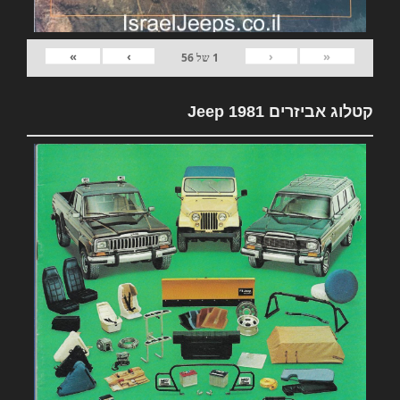
»
›
‹
«
1
של
56
קטלוג אביזרים 1981 Jeep