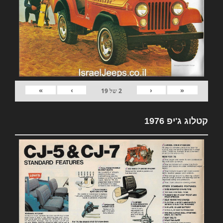
»
›
‹
«
2
של
19
קטלוג ג'יפ 1976