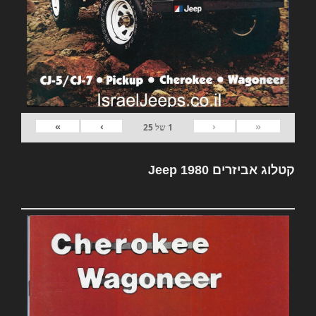
»
›
‹
«
1
של
25
קטלוג אביזרים Jeep 1980