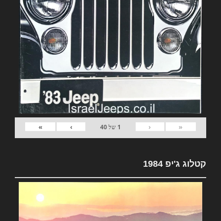
»
›
‹
«
1
של
40
קטלוג ג'יפ 1984