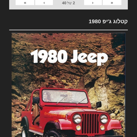
»
›
‹
«
2
של
40
קטלוג ג'יפ 1980