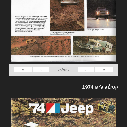
»
›
‹
«
2
של
23
קטלוג ג'יפ 1974