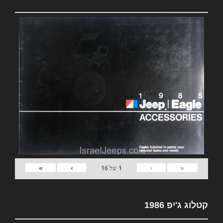
»
›
‹
«
1
של
16
קטלוג ג'יפ 1986