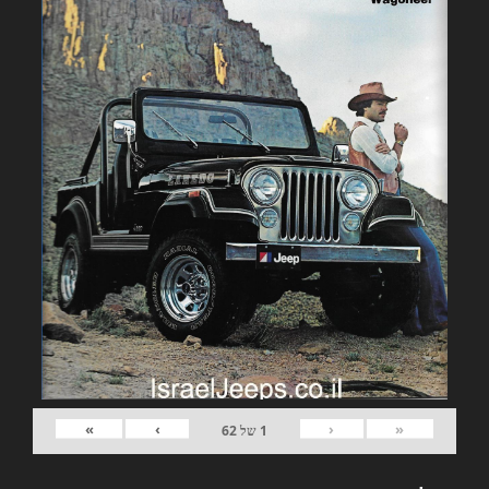
»
›
‹
«
1
של
62