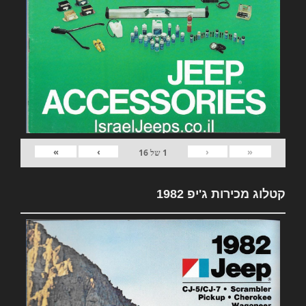
»
›
‹
«
1
של
16
קטלוג מכירות ג'יפ 1982