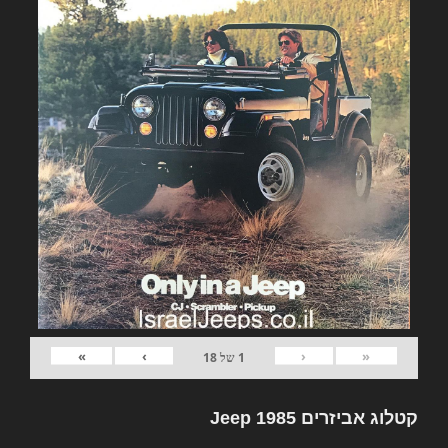
»
›
‹
«
1
של
18
קטלוג אביזרים Jeep 1985