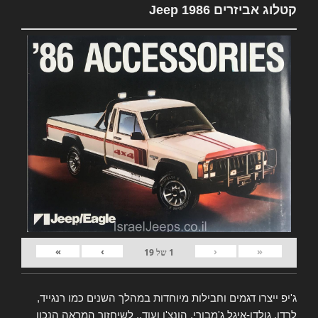
קטלוג אביזרים Jeep 1986
»
›
‹
«
1
של
19
ג'יפ ייצרו דגמים וחבילות מיוחדות במהלך השנים כמו רנגייד,
לרדו, גולדן-איגל ג'מבורי, הונצ'ו ועוד.. לשיחזור המראה הנכון