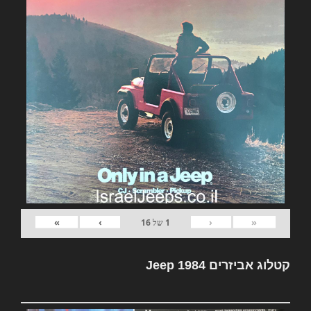
»
›
‹
«
1
של
16
קטלוג אביזרים Jeep 1984