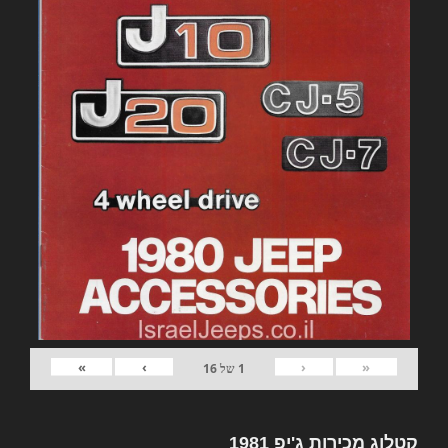
»
›
‹
«
1
של
16
קטלוג מכירות ג'יפ 1981