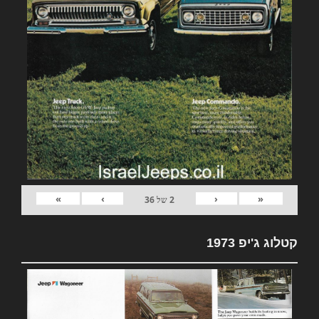
»
›
‹
«
2
של
36
קטלוג ג'יפ 1973