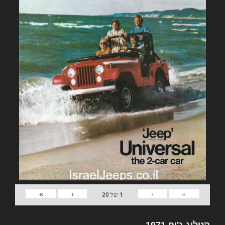
»
›
‹
«
1
של
20