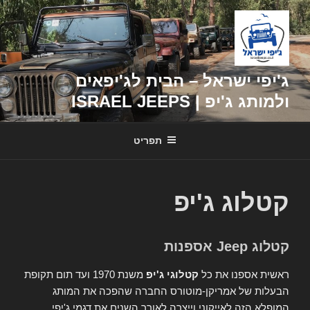
דילוג
לתוכן
ג'יפי ישראל – הבית לג'יפאים
ולמותג ג'יפ | ISRAEL JEEPS
תפריט
קטלוג ג'יפ
קטלוג Jeep אספנות
ראשית אספנו את כל
קטלוגי ג'יפ
משנת 1970 ועד תום תקופת
הבעלות של אמריקן-מוטורס החברה שהפכה את המותג
המופלא הזה לאייקוני וייצרה לאורך השנים את דגמי ג'יפי