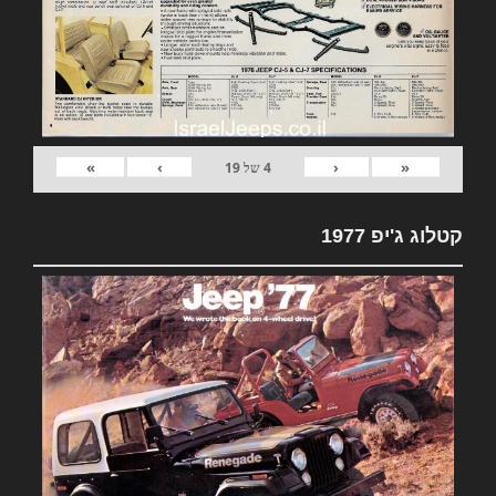
»
›
‹
«
4
של
19
קטלוג ג'יפ 1977