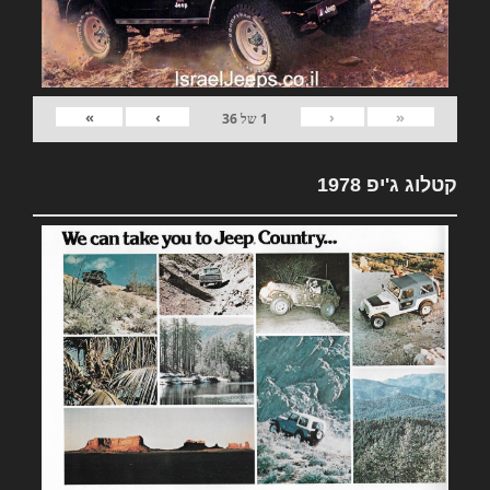
»
›
‹
«
1
של
36
קטלוג ג'יפ 1978