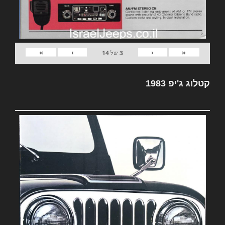
»
›
‹
«
3
של
14
קטלוג ג'יפ 1983