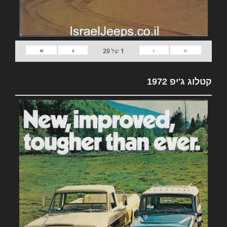
»
›
‹
«
1
של
20
קטלוג ג'יפ 1972