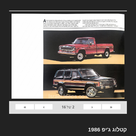
»
›
‹
«
2
של
16
קטלוג ג'יפ 1986