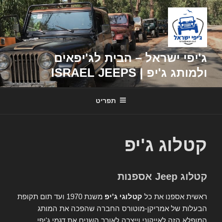
דילוג
לתוכן
ג'יפי ישראל – הבית לג'יפאים
ולמותג ג'יפ | ISRAEL JEEPS
תפריט
קטלוג ג'יפ
קטלוג Jeep אספנות
ראשית אספנו את כל
קטלוגי ג'יפ
משנת 1970 ועד תום תקופת
הבעלות של אמריקן-מוטורס החברה שהפכה את המותג
המופלא הזה לאייקוני וייצרה לאורך השנים את דגמי ג'יפי