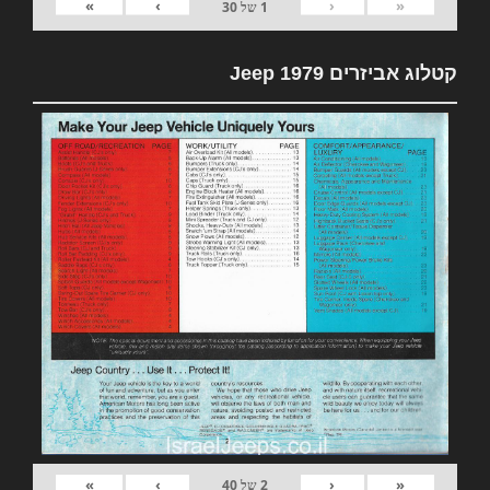
»
›
‹
«
1
של
30
קטלוג אביזרים 1979 Jeep
»
›
‹
«
2
של
40