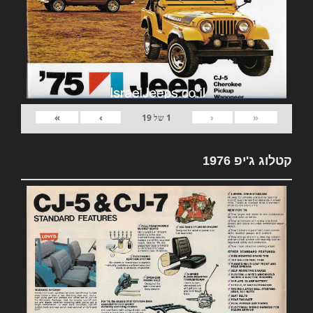
»
›
‹
«
1
של
19
קטלוג ג'יפ 1976