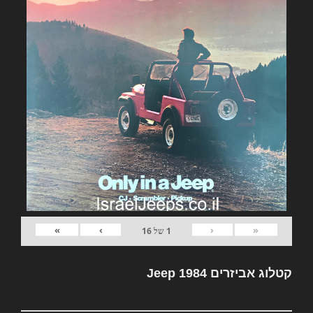
»
›
‹
«
1
של
16
קטלוג אביזרים Jeep 1984