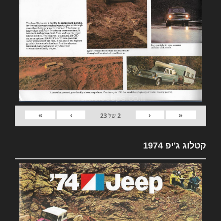
»
›
‹
«
2
של
23
קטלוג ג'יפ 1974