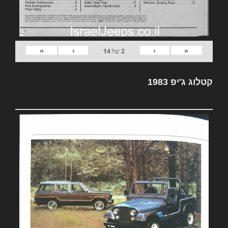
»
›
‹
«
2
של
14
קטלוג ג'יפ 1983