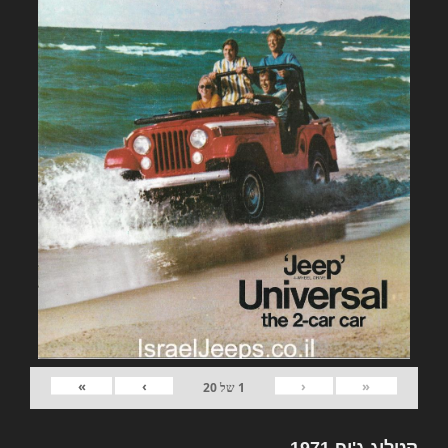
»
›
‹
«
1
של
20