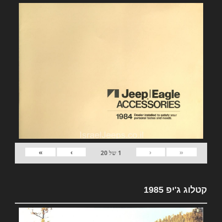
»
›
‹
«
1
של
20
קטלוג ג'יפ 1985