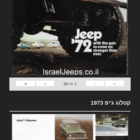
»
›
‹
«
1
של
36
קטלוג ג'יפ 1973