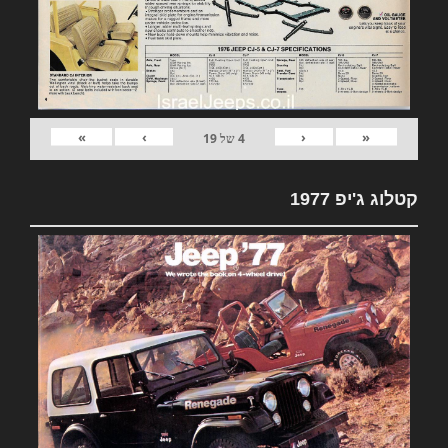
»
›
‹
«
4
של
19
קטלוג ג'יפ 1977