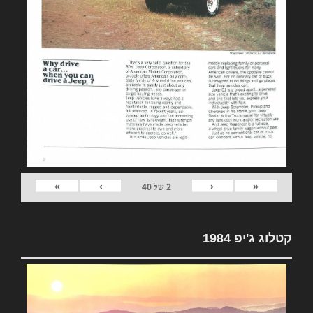
»
›
‹
«
2
של
40
קטלוג ג'יפ 1984