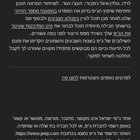
לרדו, גולדן-איגל ג'מבורי, הונצ'ו ועוד.. לשיחזור המראה הנכון
וחתימת שיפוץ הג'יפ בדוק את המפרט
במפענח מספר הזיהוי
שלנו,לאחר מכן תוכל לעיין
בקטלוג הצבעים
ולבסוף אם
ברשותך חבילה מיוחדת תוכל לבחור את
קיט המדבקות שעיטר
את הג'יפ
שלך כשירד מפס הייצור לפני כמה עשורים..
השילובים של ג'יפ בשנות השבעים והשמונים הקדימו את זמנם
לכל הדעות וכיום הם מבוקשים מתמיד! מקווים שעזרנו לך לקבל
החלטה לשחזר למקור.
לפרטים נוספים והצטרפות
לחצו פה
אתר ג'יפי ישראל אינו מקושר, מחובר, מורשה, מאושר או קשור
באופן רשמי לחברת ג'יפ, או לכל חברה בת שלה או שותפיה.
האתר הרשמי של ג'יפ נמצא בכתובת https://www.jeep.com.