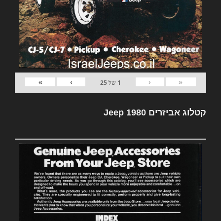
»
›
‹
«
1
של
25
קטלוג אביזרים Jeep 1980