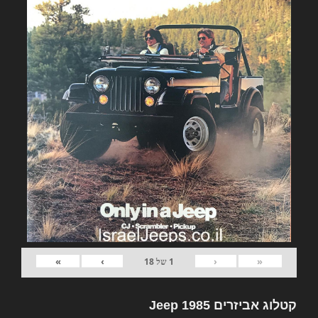
»
›
‹
«
1
של
18
קטלוג אביזרים Jeep 1985