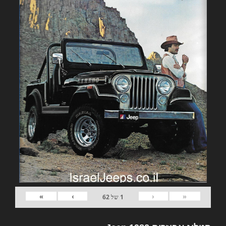
»
›
‹
«
1
של
62