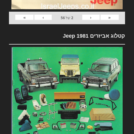
»
›
‹
«
2
של
56
קטלוג אביזרים 1981 Jeep