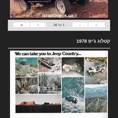
»
›
‹
«
1
של
36
קטלוג ג'יפ 1978