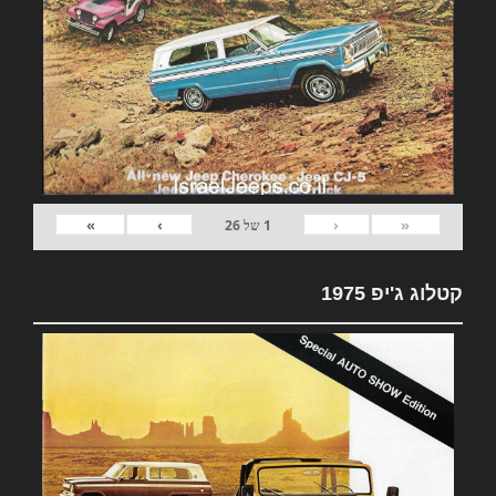
»
›
‹
«
1
של
26
קטלוג ג'יפ 1975