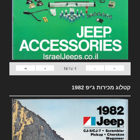
»
›
‹
«
1
של
16
קטלוג מכירות ג'יפ 1982