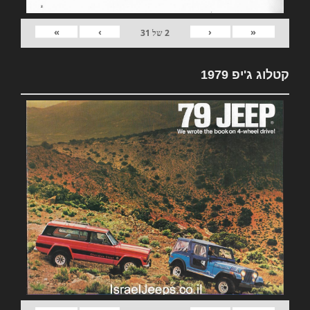
»
›
‹
«
2
של
31
קטלוג ג'יפ 1979