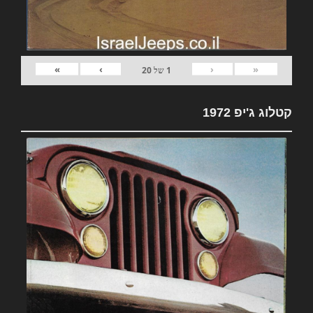
»
›
‹
«
1
של
20
קטלוג ג'יפ 1972