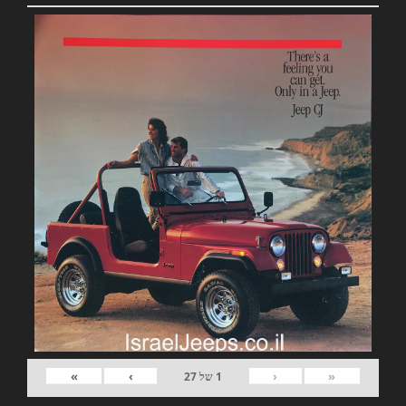
»
›
‹
«
1
של
27