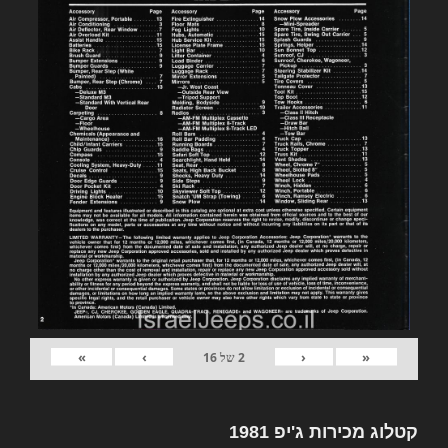
»
›
‹
«
2
של
16
קטלוג מכירות ג'יפ 1981