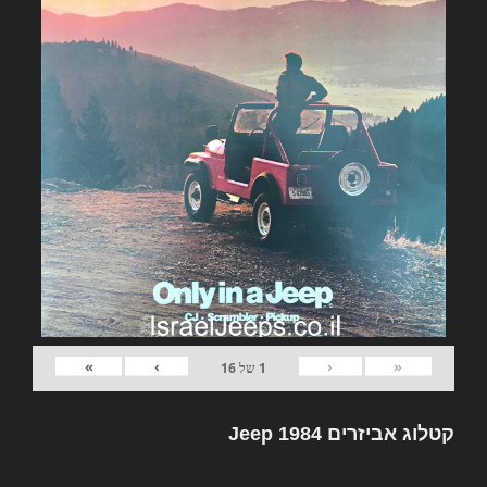
»
›
‹
«
1
של
16
קטלוג אביזרים Jeep 1984