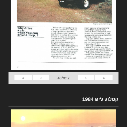
»
›
‹
«
2
של
40
קטלוג ג'יפ 1984