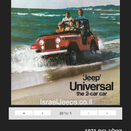
»
›
‹
«
1
של
20