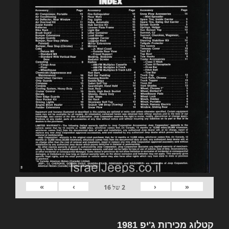
»
›
‹
«
2
של
16
קטלוג מכירות ג'יפ 1981