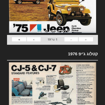
»
›
‹
«
1
של
19
קטלוג ג'יפ 1976