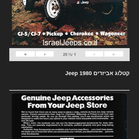
»
›
‹
«
1
של
25
קטלוג אביזרים Jeep 1980