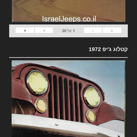
»
›
‹
«
1
של
20
קטלוג ג'יפ 1972