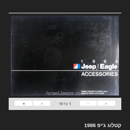
»
›
‹
«
1
של
16
קטלוג ג'יפ 1986