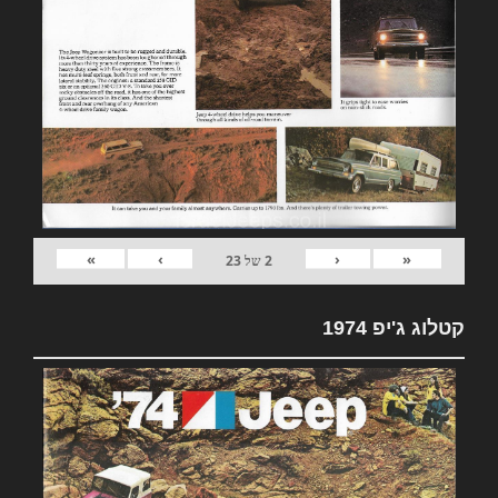
»
›
‹
«
2
של
23
קטלוג ג'יפ 1974