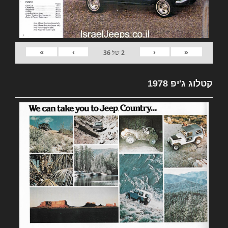
»
›
‹
«
2
של
36
קטלוג ג'יפ 1978