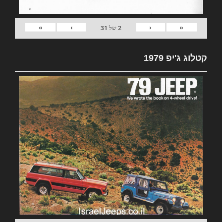
»
›
‹
«
2
של
31
קטלוג ג'יפ 1979