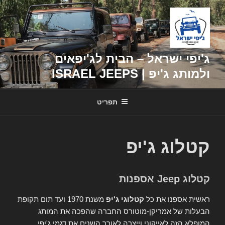
דילוג
לתוכן
ג'יפי ישראל – הבית לג'יפאים
ולמותג ג'יפ | ISRAEL JEEPS
תפריט
קטלוג ג'יפ
קטלוג Jeep אספנות
ראשית אספנו את כל
קטלוגי ג'יפ
משנת 1970 ועד תום תקופת
הבעלות של אמריקן-מוטורס החברה שהפכה את המותג
המופלא הזה לאייקוני וייצרה לאורך השנים את דגמי ג'יפי