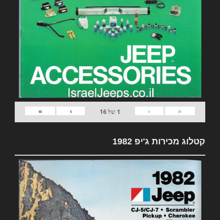
»
›
‹
«
1
של
16
קטלוג מכירות ג'יפ 1982