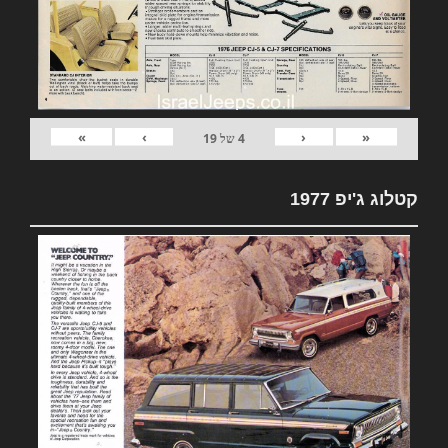
»
›
‹
«
4
של
19
קטלוג ג'יפ 1977