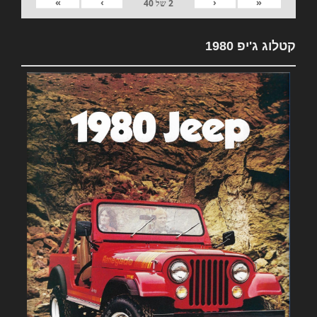
»
›
‹
«
2
של
40
קטלוג ג'יפ 1980