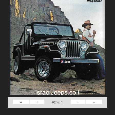
»
›
‹
«
1
של
62