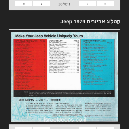
»
›
‹
«
1
של
30
קטלוג אביזרים 1979 Jeep