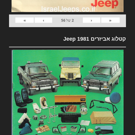
»
›
‹
«
2
של
56
קטלוג אביזרים 1981 Jeep