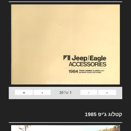
»
›
‹
«
1
של
20
קטלוג ג'יפ 1985