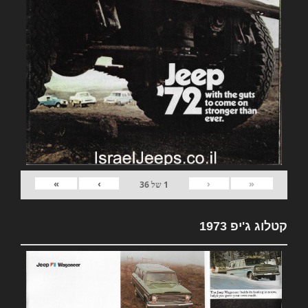
»
›
‹
«
1
של
36
קטלוג ג'יפ 1973