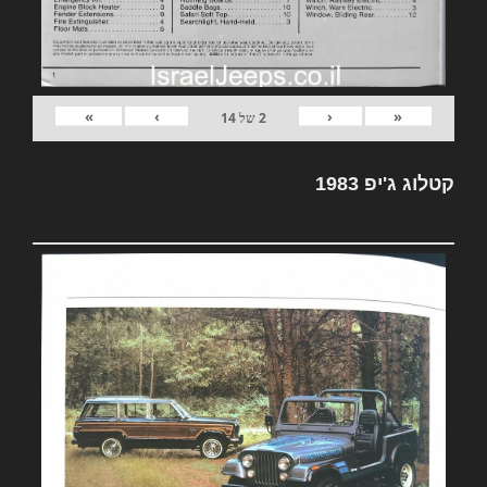
»
›
‹
«
2
של
14
קטלוג ג'יפ 1983