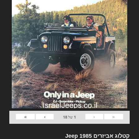
»
›
‹
«
1
של
18
קטלוג אביזרים Jeep 1985