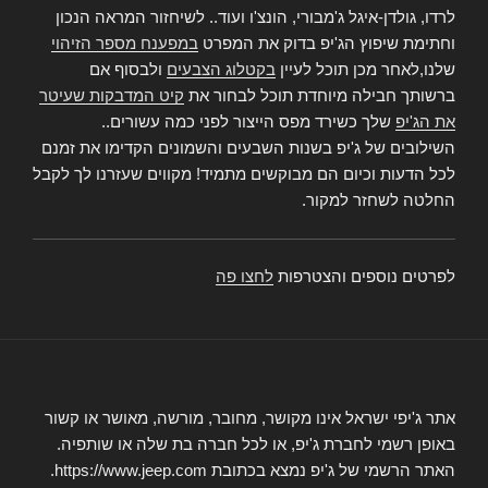
לרדו, גולדן-איגל ג'מבורי, הונצ'ו ועוד.. לשיחזור המראה הנכון
וחתימת שיפוץ הג'יפ בדוק את המפרט
במפענח מספר הזיהוי
שלנו,לאחר מכן תוכל לעיין
בקטלוג הצבעים
ולבסוף אם
ברשותך חבילה מיוחדת תוכל לבחור את
קיט המדבקות שעיטר
את הג'יפ
שלך כשירד מפס הייצור לפני כמה עשורים..
השילובים של ג'יפ בשנות השבעים והשמונים הקדימו את זמנם
לכל הדעות וכיום הם מבוקשים מתמיד! מקווים שעזרנו לך לקבל
החלטה לשחזר למקור.
לפרטים נוספים והצטרפות
לחצו פה
אתר ג'יפי ישראל אינו מקושר, מחובר, מורשה, מאושר או קשור
באופן רשמי לחברת ג'יפ, או לכל חברה בת שלה או שותפיה.
האתר הרשמי של ג'יפ נמצא בכתובת https://www.jeep.com.