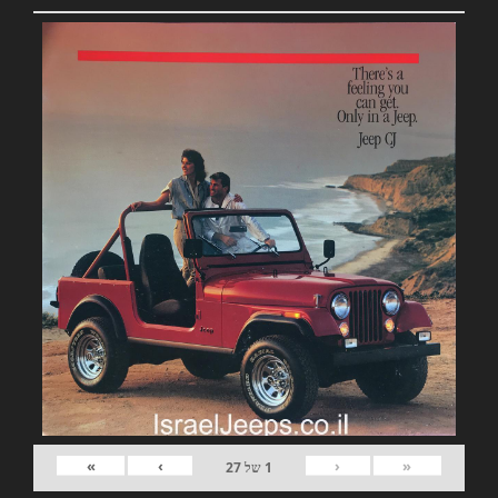
»
›
‹
«
1
של
27