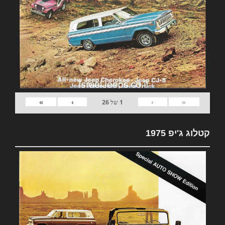
»
›
‹
«
1
של
26
קטלוג ג'יפ 1975