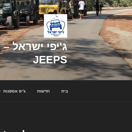
דילוג
לתוכן
JEEPS
בית
חדשות
ג'יפ אספנות