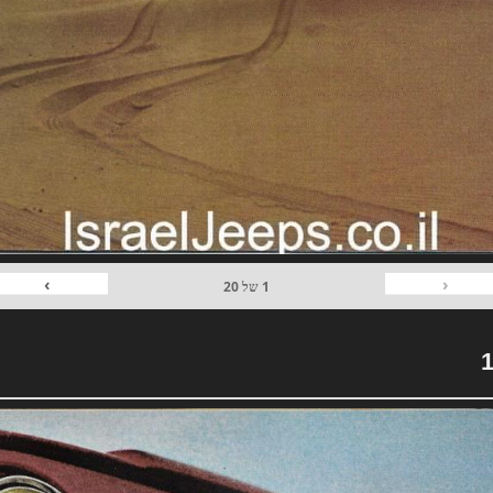
›
‹
1
של
20