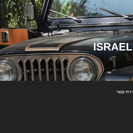
ג'יפי ישראל – הבית לג'יפאים ולמותג ג'יפ | ISRAEL
ירת קשר