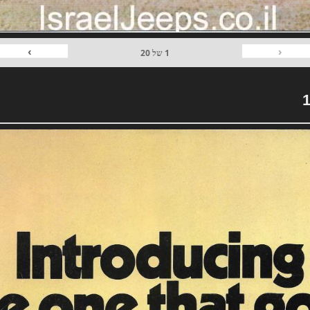
›
‹
1
של
20