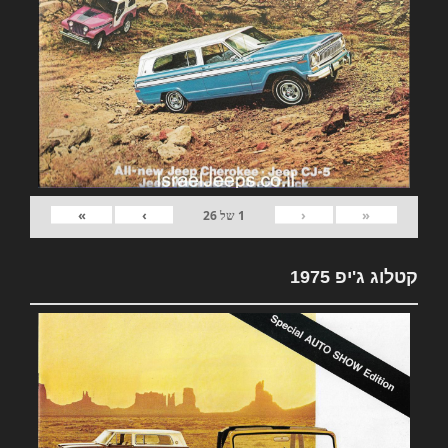
»
›
‹
«
1
של
26
קטלוג ג'יפ 1975