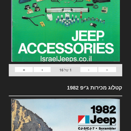
»
›
‹
«
1
של
16
קטלוג מכירות ג'יפ 1982