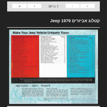
»
›
‹
«
1
של
30
קטלוג אביזרים 1979 Jeep