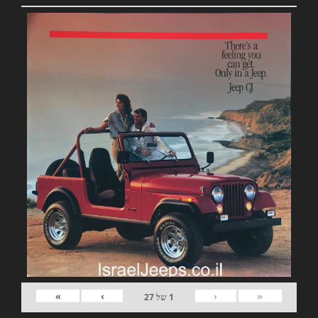
»
›
‹
«
1
של
27