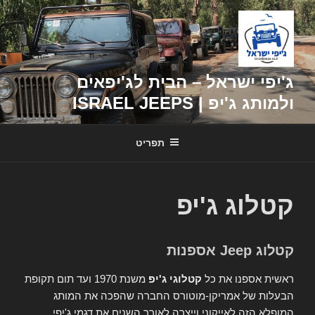
דילוג
לתוכן
ג'יפי ישראל – הבית לג'יפאים
ולמותג ג'יפ | ISRAEL JEEPS
תפריט
קטלוג ג'יפ
קטלוג Jeep אספנות
ראשית אספנו את כל
קטלוגי ג'יפ
משנת 1970 ועד תום תקופת
הבעלות של אמריקן-מוטורס החברה שהפכה את המותג
המופלא הזה לאייקוני וייצרה לאורך השנים את דגמי ג'יפי