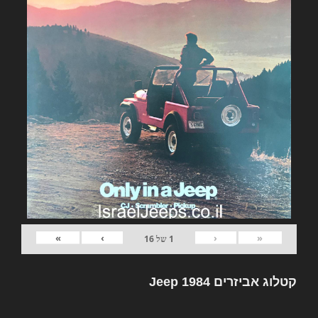
»
›
‹
«
1
של
16
קטלוג אביזרים Jeep 1984