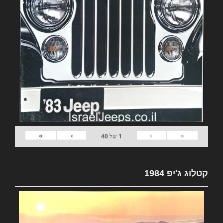
»
›
‹
«
1
של
40
קטלוג ג'יפ 1984