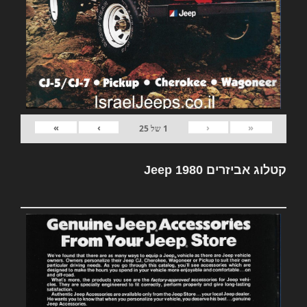
»
›
‹
«
1
של
25
קטלוג אביזרים Jeep 1980