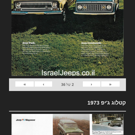
»
›
‹
«
2
של
36
קטלוג ג'יפ 1973