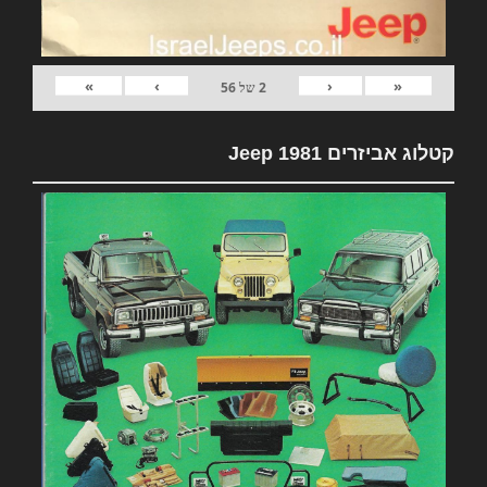
»
›
‹
«
2
של
56
קטלוג אביזרים 1981 Jeep