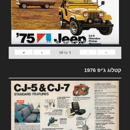
»
›
‹
«
1
של
19
קטלוג ג'יפ 1976