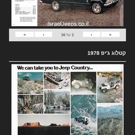
»
›
‹
«
2
של
36
קטלוג ג'יפ 1978