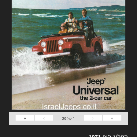
»
›
‹
«
1
של
20