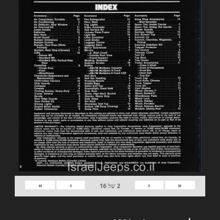
»
›
‹
«
2
של
16