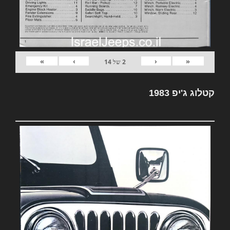
»
›
‹
«
2
של
14
קטלוג ג'יפ 1983