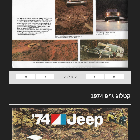
»
›
‹
«
2
של
23
קטלוג ג'יפ 1974