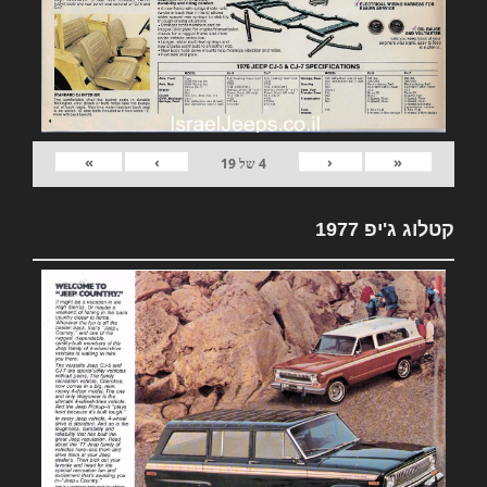
»
›
‹
«
4
של
19
קטלוג ג'יפ 1977