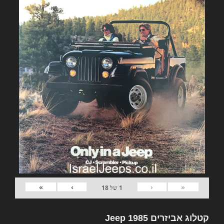
»
›
‹
«
1
של
18
קטלוג אביזרים Jeep 1985