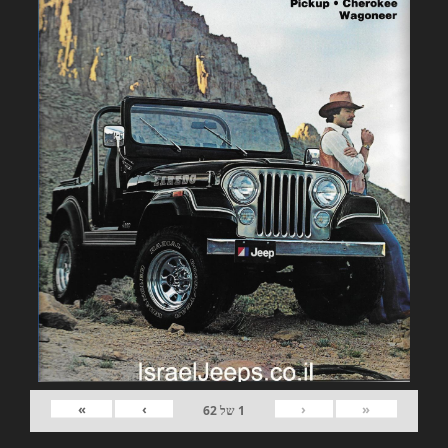
»
›
‹
«
1
של
62