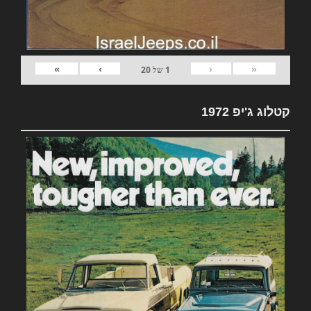
»
›
‹
«
1
של
20
קטלוג ג'יפ 1972