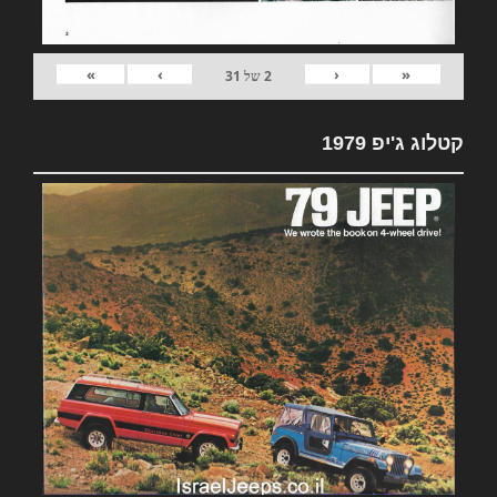
»
›
‹
«
2
של
31
קטלוג ג'יפ 1979