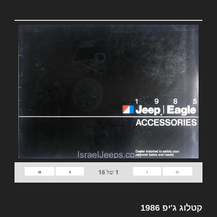
»
›
‹
«
1
של
16
קטלוג ג'יפ 1986