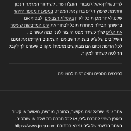
לרדו, גולדן-איגל ג'מבורי, הונצ'ו ועוד.. לשיחזור המראה הנכון
וחתימת שיפוץ הג'יפ בדוק את המפרט
במפענח מספר הזיהוי
שלנו,לאחר מכן תוכל לעיין
בקטלוג הצבעים
ולבסוף אם
ברשותך חבילה מיוחדת תוכל לבחור את
קיט המדבקות שעיטר
את הג'יפ
שלך כשירד מפס הייצור לפני כמה עשורים..
השילובים של ג'יפ בשנות השבעים והשמונים הקדימו את זמנם
לכל הדעות וכיום הם מבוקשים מתמיד! מקווים שעזרנו לך לקבל
החלטה לשחזר למקור.
לפרטים נוספים והצטרפות
לחצו פה
אתר ג'יפי ישראל אינו מקושר, מחובר, מורשה, מאושר או קשור
באופן רשמי לחברת ג'יפ, או לכל חברה בת שלה או שותפיה.
האתר הרשמי של ג'יפ נמצא בכתובת https://www.jeep.com.