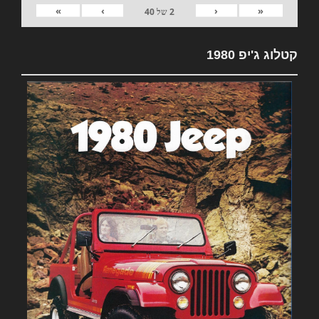
»
›
‹
«
2
של
40
קטלוג ג'יפ 1980