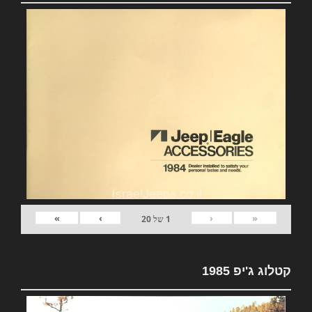
»
›
‹
«
1
של
20
קטלוג ג'יפ 1985