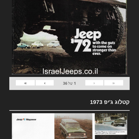
»
›
‹
«
1
של
36
קטלוג ג'יפ 1973