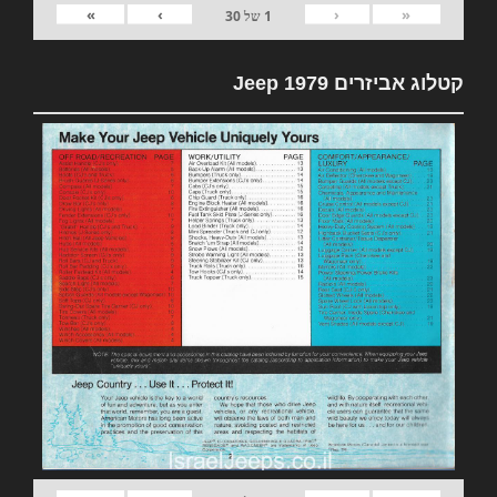
»
›
‹
«
1
של
30
קטלוג אביזרים 1979 Jeep