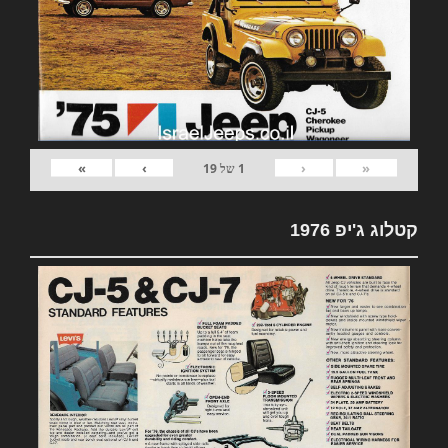
»
›
‹
«
1
של
19
קטלוג ג'יפ 1976