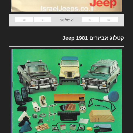
»
›
‹
«
2
של
56
קטלוג אביזרים 1981 Jeep