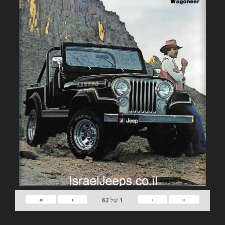
»
›
‹
«
1
של
62