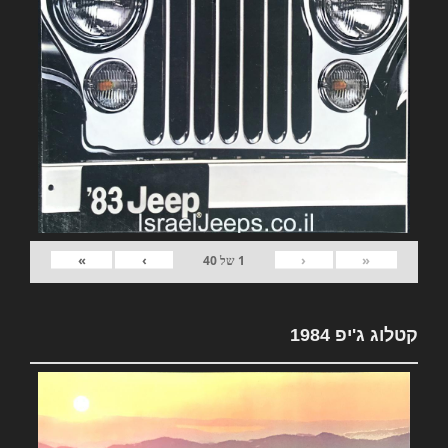
»
›
‹
«
1
של
40
קטלוג ג'יפ 1984