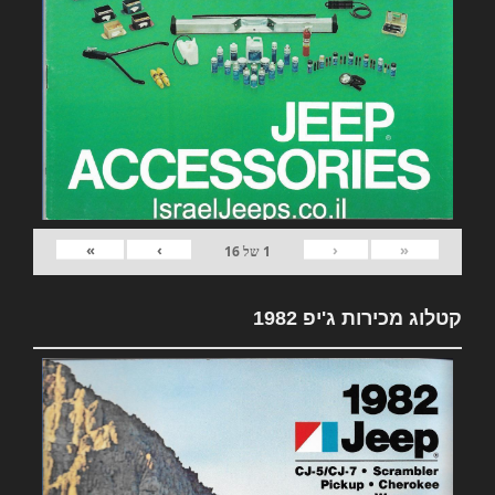
»
›
‹
«
1
של
16
קטלוג מכירות ג'יפ 1982