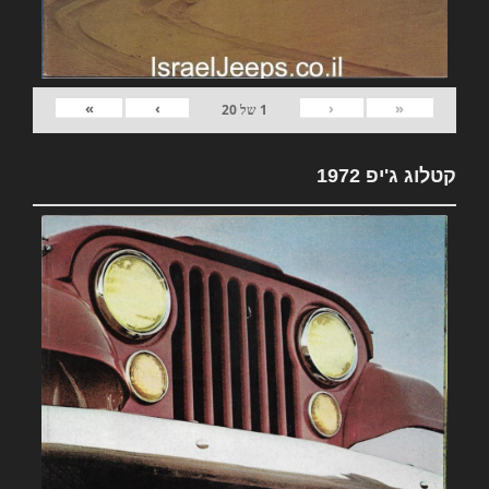
»
›
‹
«
1
של
20
קטלוג ג'יפ 1972