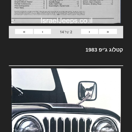
»
›
‹
«
2
של
14
קטלוג ג'יפ 1983