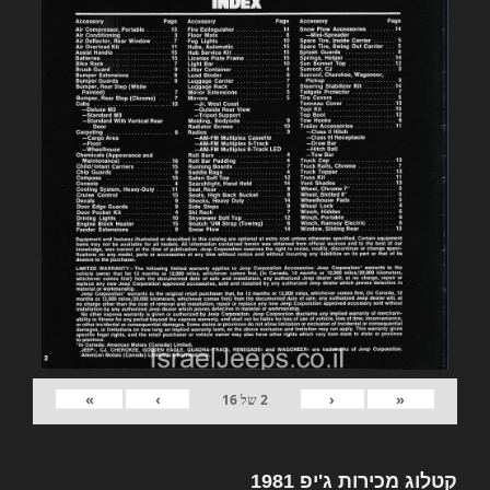
»
›
‹
«
2
של
16
קטלוג מכירות ג'יפ 1981