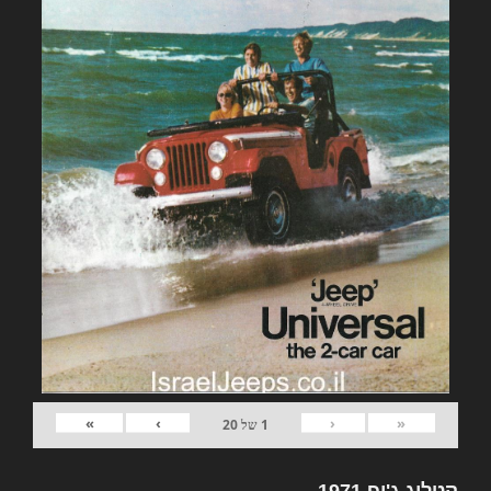
»
›
‹
«
1
של
20