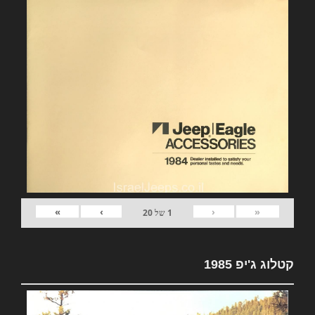
»
›
‹
«
1
של
20
קטלוג ג'יפ 1985