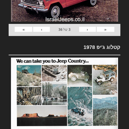
»
›
‹
«
3
של
36
קטלוג ג'יפ 1978