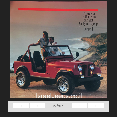
»
›
‹
«
1
של
27