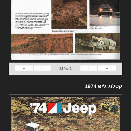
»
›
‹
«
2
של
23
קטלוג ג'יפ 1974