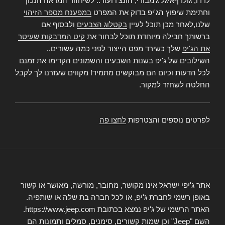
לרדו, גולדן-איגל ג'מבורי, הונצ'ו ועוד.. לשיחזור המראה הנכון
וחתימת שיפוץ הג'יפ בדוק את המפרט
במפענח מספר הזיהוי
שלנו,לאחר מכן תוכל לעיין
בקטלוג הצבעים
ולבסוף אם
ברשותך חבילה מיוחדת תוכל לבחור את
קיט המדבקות שעיטר
את הג'יפ
שלך כשירד מפס הייצור לפני כמה עשורים..
השילובים של ג'יפ בשנות השבעים והשמונים הקדימו את זמנם
לכל הדעות וכיום הם מבוקשים מתמיד! מקווים שעזרנו לך לקבל
החלטה לשחזר למקור.
לפרטים נוספים והצטרפות
לחצו פה
אתר ג'יפי ישראל אינו מקושר, מחובר, מורשה, מאושר או קשור
באופן רשמי לחברת ג'יפ, או לכל חברה בת שלה או שותפיה.
האתר הרשמי של ג'יפ נמצא בכתובת https://www.jeep.com.
השם "Jeep" וכן שמות קשורים, סימנים, סמלים ותמונות הם