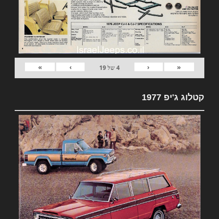
»
›
‹
«
4
של
19
קטלוג ג'יפ 1977