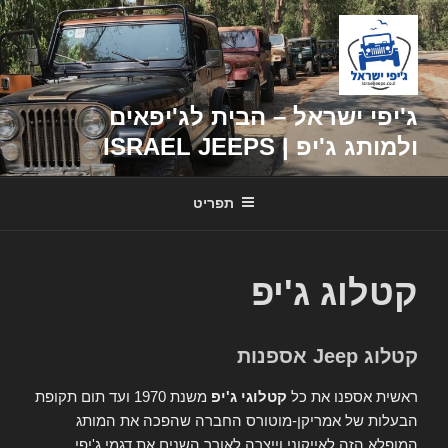
דילוג
לתוכן
ג'יפי ישראל – הבית לג'יפאים
ולמותג ג'יפ | ISRAEL JEEPS
תפריט
קטלוג ג'יפ
קטלוג Jeep אספנות
ראשית אספנו את כל
קטלוגי ג'יפ
משנת 1970 ועד תום תקופת
הבעלות של אמריקן-מוטורס החברה שהפכה את המותג
המופלא הזה לאייקוני וייצרה לאורך השנים את דגמי ג'יפי