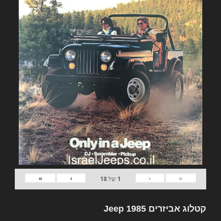
»
›
‹
«
1
של
18
קטלוג אביזרים Jeep 1985