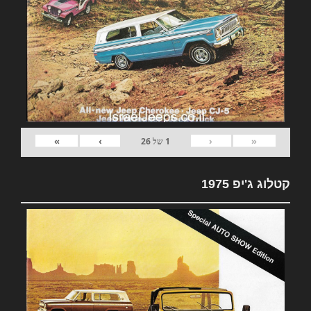
»
›
‹
«
1
של
26
קטלוג ג'יפ 1975