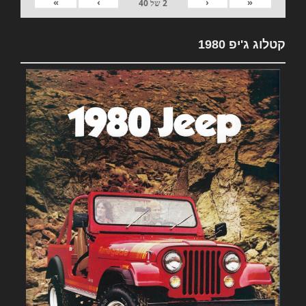
»
›
‹
«
2
של
40
קטלוג ג'יפ 1980