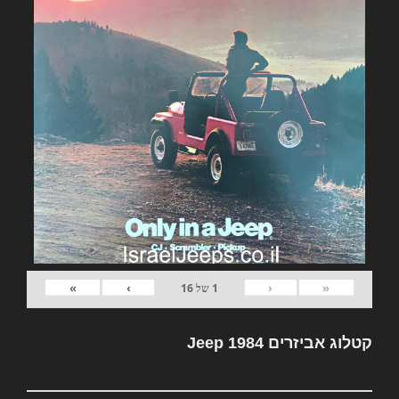
»
›
‹
«
1
של
16
קטלוג אביזרים Jeep 1984