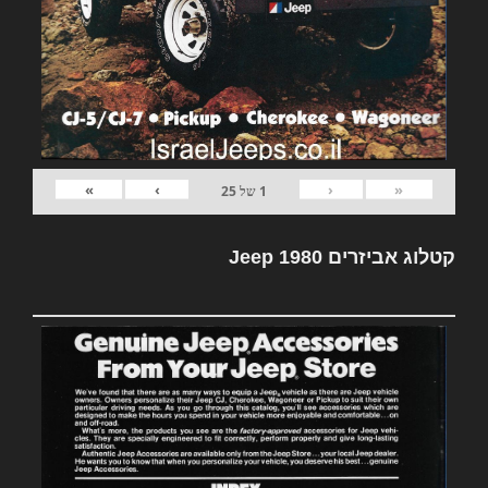
»
›
‹
«
1
של
25
קטלוג אביזרים Jeep 1980