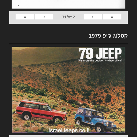
»
›
‹
«
2
של
31
קטלוג ג'יפ 1979