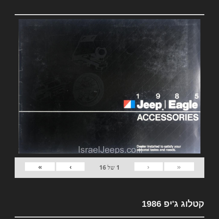
»
›
‹
«
1
של
16
קטלוג ג'יפ 1986