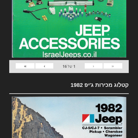
»
›
‹
«
1
של
16
קטלוג מכירות ג'יפ 1982