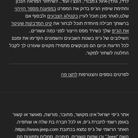
לרדו, גולדן-איגל ג'מבורי, הונצ'ו ועוד.. לשיחזור המראה הנכון
וחתימת שיפוץ הג'יפ בדוק את המפרט
במפענח מספר הזיהוי
שלנו,לאחר מכן תוכל לעיין
בקטלוג הצבעים
ולבסוף אם
ברשותך חבילה מיוחדת תוכל לבחור את
קיט המדבקות שעיטר
את הג'יפ
שלך כשירד מפס הייצור לפני כמה עשורים..
השילובים של ג'יפ בשנות השבעים והשמונים הקדימו את זמנם
לכל הדעות וכיום הם מבוקשים מתמיד! מקווים שעזרנו לך לקבל
החלטה לשחזר למקור.
לפרטים נוספים והצטרפות
לחצו פה
אתר ג'יפי ישראל אינו מקושר, מחובר, מורשה, מאושר או קשור
באופן רשמי לחברת ג'יפ, או לכל חברה בת שלה או שותפיה.
האתר הרשמי של ג'יפ נמצא בכתובת https://www.jeep.com.
השם "Jeep" וכן שמות קשורים, סימנים, סמלים ותמונות הם