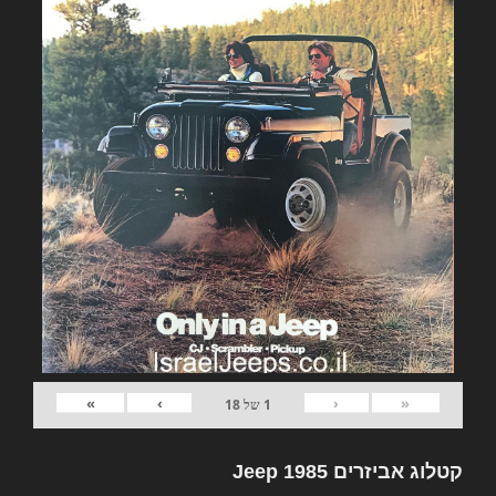
»
›
‹
«
1
של
18
קטלוג אביזרים Jeep 1985