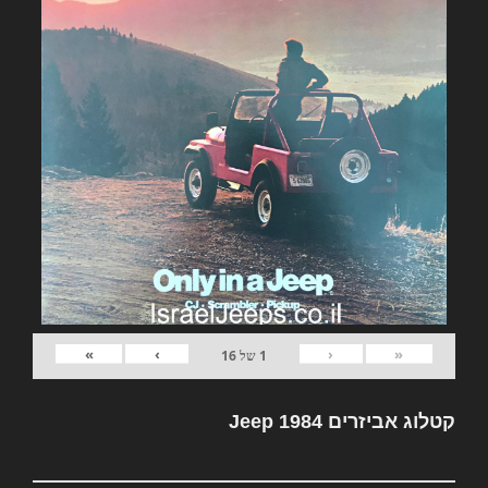
»
›
‹
«
1
של
16
קטלוג אביזרים Jeep 1984