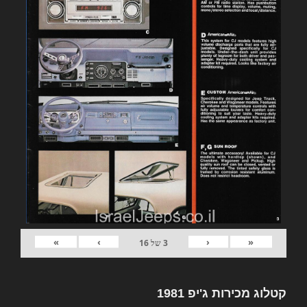
»
›
‹
«
3
של
16
קטלוג מכירות ג'יפ 1981