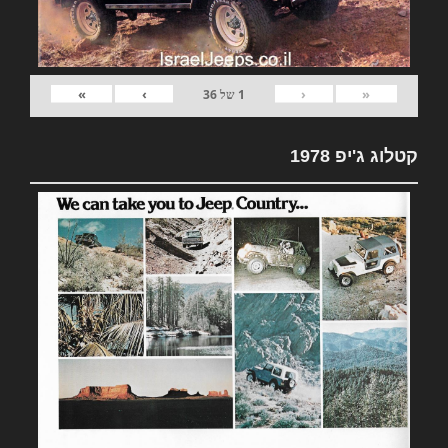
»
›
‹
«
1
של
36
קטלוג ג'יפ 1978