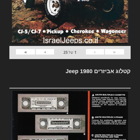
»
›
‹
«
1
של
25
קטלוג אביזרים Jeep 1980