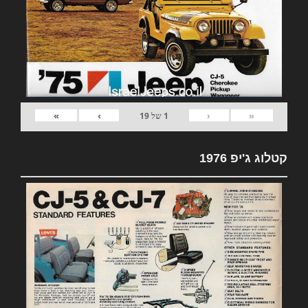
»
›
‹
«
1
של
19
קטלוג ג'יפ 1976