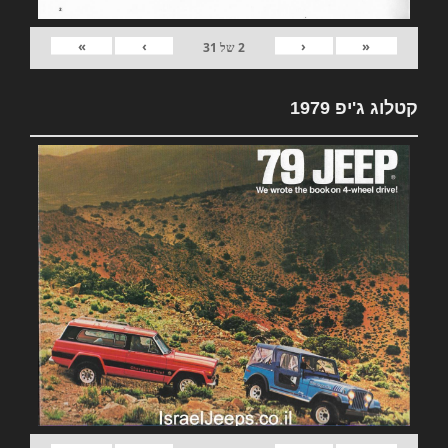
»
›
‹
«
2
של
31
קטלוג ג'יפ 1979