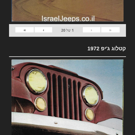
»
›
‹
«
1
של
20
קטלוג ג'יפ 1972