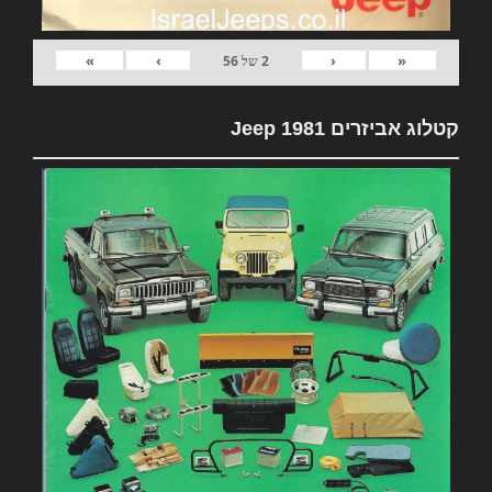
»
›
‹
«
2
של
56
קטלוג אביזרים 1981 Jeep