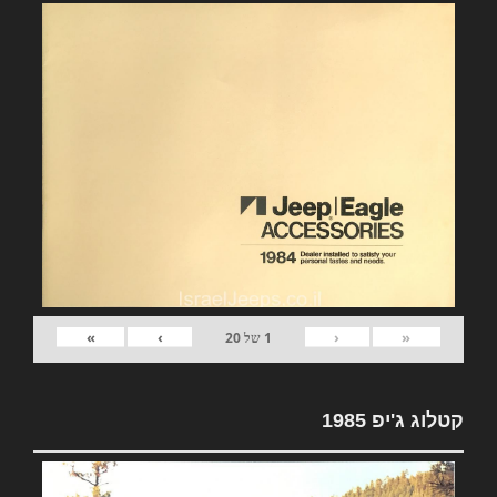
»
›
‹
«
1
של
20
קטלוג ג'יפ 1985