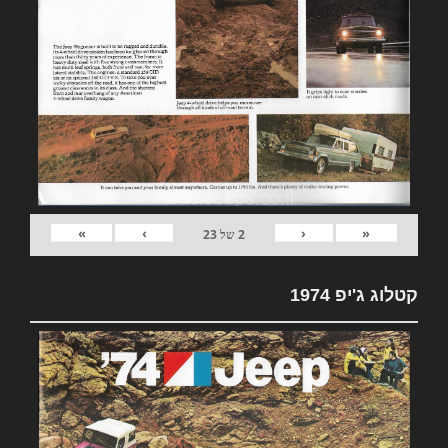
»
›
‹
«
2
של
23
קטלוג ג'יפ 1974