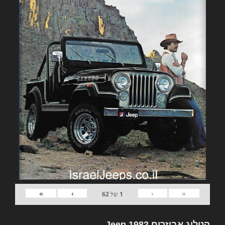
»
›
‹
«
1
של
62
קטלוג אביזרים 1982 Jeep