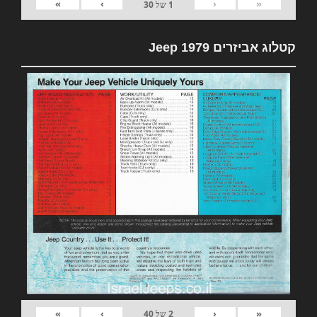
»
›
‹
«
1
של
30
קטלוג אביזרים 1979 Jeep
»
›
‹
«
2
של
40