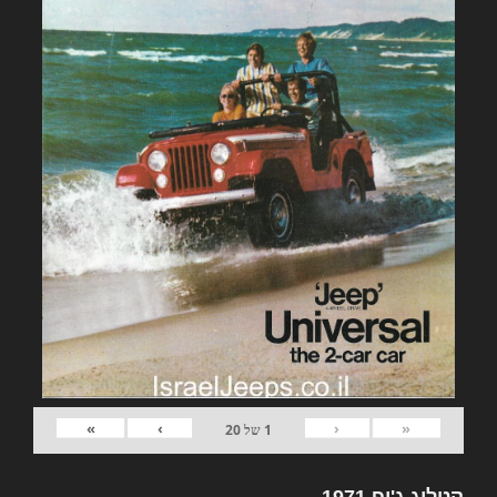
»
›
‹
«
1
של
20