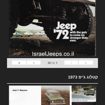
»
›
‹
«
1
של
36
קטלוג ג'יפ 1973