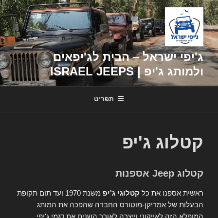
דילוג
לתוכן
ג'יפי ישראל – הבית לג'יפאים
ולמותג ג'יפ | ISRAEL JEEPS
תפריט
קטלוג ג'יפ
קטלוג Jeep אספנות
ראשית אספנו את כל
קטלוגי ג'יפ
משנת 1970 ועד תום תקופת
הבעלות של אמריקן-מוטורס החברה שהפכה את המותג
המופלא הזה לאייקוני וייצרה לאורך השנים את דגמי ג'יפי