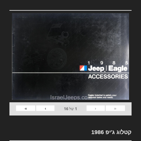
»
›
‹
«
1
של
16
קטלוג ג'יפ 1986