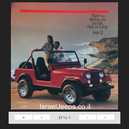
»
›
‹
«
1
של
27