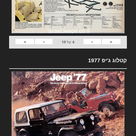
»
›
‹
«
4
של
19
קטלוג ג'יפ 1977