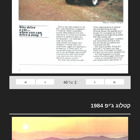
»
›
‹
«
2
של
40
קטלוג ג'יפ 1984