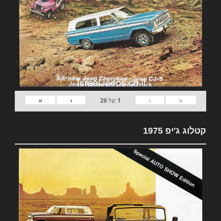
»
›
‹
«
1
של
26
קטלוג ג'יפ 1975