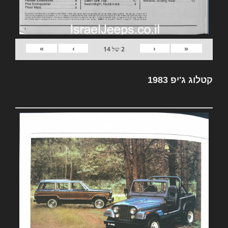
»
›
‹
«
2
של
14
קטלוג ג'יפ 1983