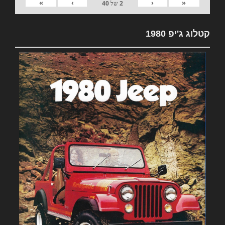
»
›
‹
«
2
של
40
קטלוג ג'יפ 1980