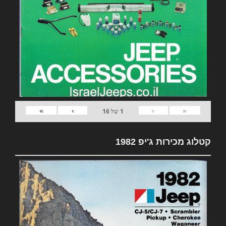
»
›
‹
«
1
של
16
קטלוג מכירות ג'יפ 1982