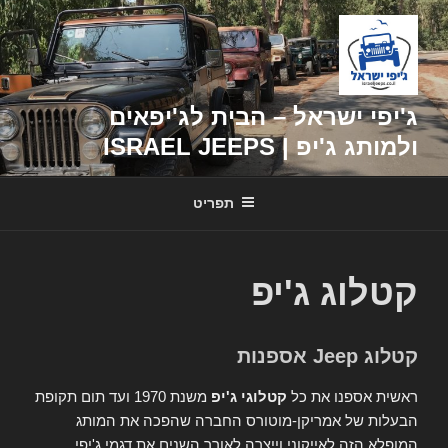
דילוג
לתוכן
ג'יפי ישראל – הבית לג'יפאים
ולמותג ג'יפ | ISRAEL JEEPS
תפריט
קטלוג ג'יפ
קטלוג Jeep אספנות
ראשית אספנו את כל
קטלוגי ג'יפ
משנת 1970 ועד תום תקופת
הבעלות של אמריקן-מוטורס החברה שהפכה את המותג
המופלא הזה לאייקוני וייצרה לאורך השנים את דגמי ג'יפי