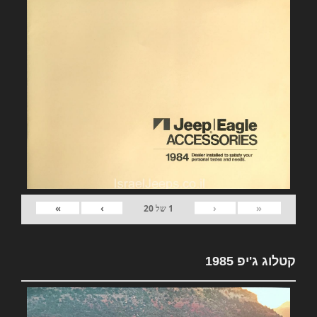
»
›
‹
«
1
של
20
קטלוג ג'יפ 1985