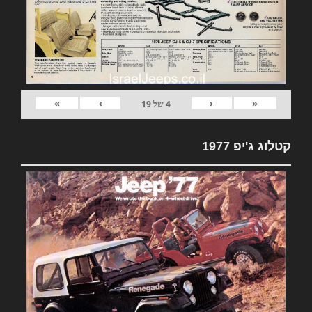
»
›
‹
«
4
של
19
קטלוג ג'יפ 1977