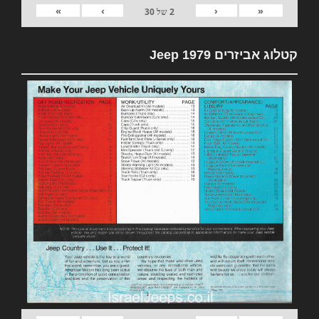
»
›
‹
«
2
של
30
קטלוג אביזרים 1979 Jeep