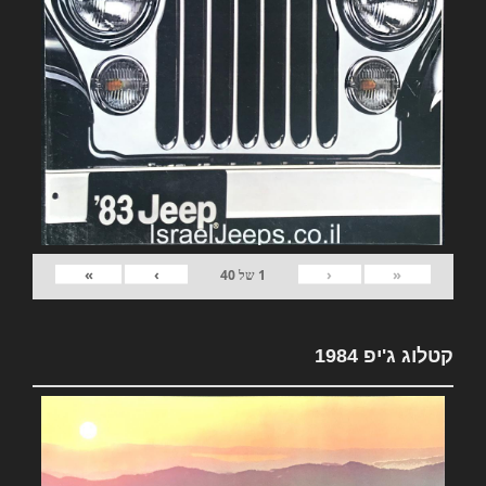
»
›
‹
«
1
של
40
קטלוג ג'יפ 1984