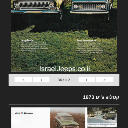
»
›
‹
«
2
של
36
קטלוג ג'יפ 1973