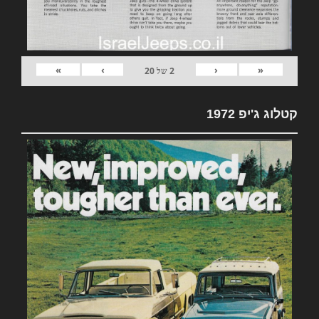
»
›
‹
«
2
של
20
קטלוג ג'יפ 1972