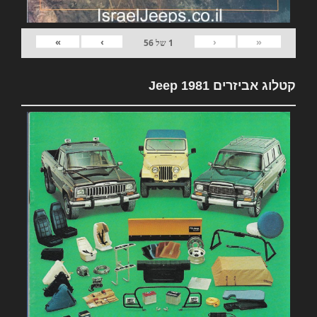
»
›
‹
«
1
של
56
קטלוג אביזרים 1981 Jeep