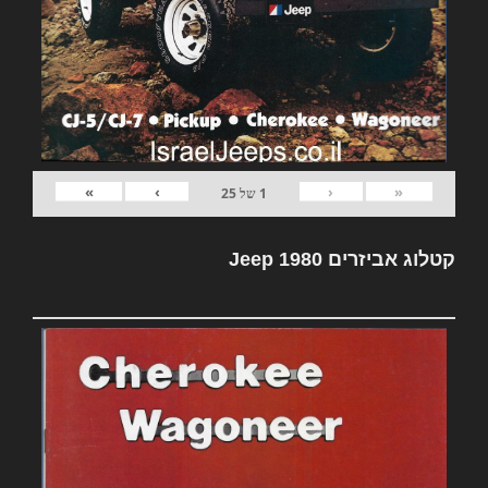
»
›
‹
«
1
של
25
קטלוג אביזרים Jeep 1980