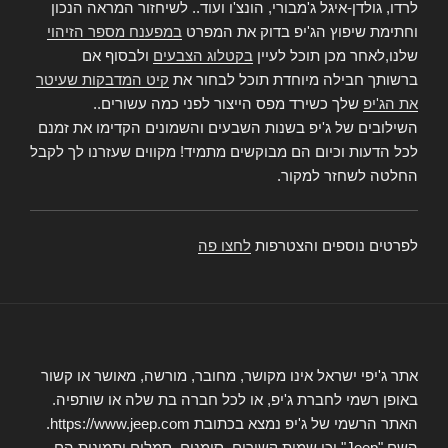
לרדו, גולדן-איגל ג'מבורי, הונצ'ו ועוד.. לשיחזור המראה הנכון
וחתימת שיפוץ הג'יפ בדוק את המפרט
במפענח מספר הזיהוי
שלנו,לאחר מכן תוכל לעיין
בקטלוג הצבעים
ולבסוף אם
ברשותך חבילה מיוחדת תוכל לבחור את
קיט המדבקות שעיטר
את הג'יפ
שלך כשירד מפס הייצור לפני כמה עשורים..
השילובים של ג'יפ בשנות השבעים והשמונים הקדימו את זמנם
לכל הדעות וכיום הם מבוקשים מתמיד! מקווים שעזרנו לך לקבל
החלטה לשחזר למקור.
לפרטים נוספים והצטרפות
לחצו פה
אתר ג'יפי ישראל אינו מקושר, מחובר, מורשה, מאושר או קשור
באופן רשמי לחברת ג'יפ, או לכל חברה בת שלה או שותפיה.
האתר הרשמי של ג'יפ נמצא בכתובת https://www.jeep.com.
השם "Jeep" וכן שמות קשורים, סימנים, סמלים ותמונות הם