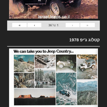
»
›
‹
«
1
של
36
קטלוג ג'יפ 1978