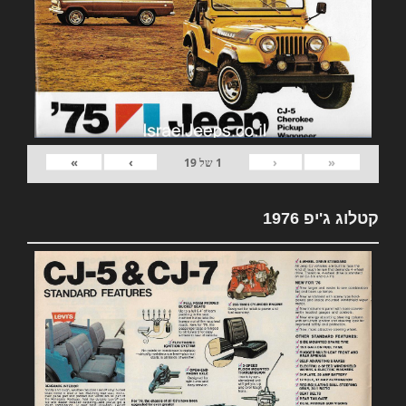
»
›
‹
«
1
של
19
קטלוג ג'יפ 1976