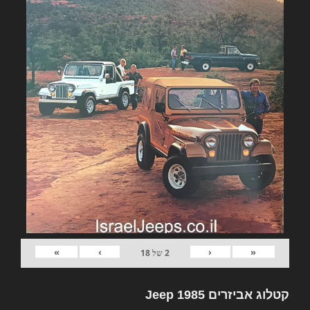
»
›
‹
«
2
של
18
קטלוג אביזרים Jeep 1985