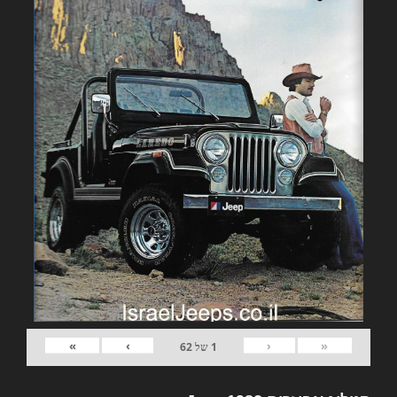
»
›
‹
«
1
של
62