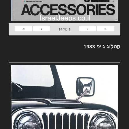
»
›
‹
«
1
של
14
קטלוג ג'יפ 1983