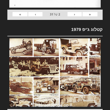
»
›
‹
«
2
של
31
קטלוג ג'יפ 1979