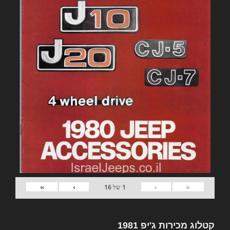
»
›
‹
«
1
של
16
קטלוג מכירות ג'יפ 1981