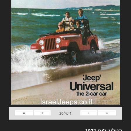
»
›
‹
«
1
של
20