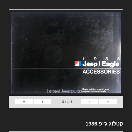
»
›
‹
«
1
של
16
קטלוג ג'יפ 1986