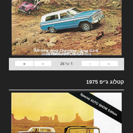
»
›
‹
«
1
של
26
קטלוג ג'יפ 1975