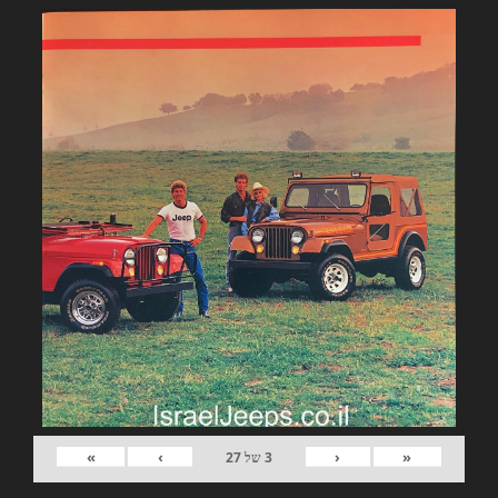
»
›
‹
«
3
של
27