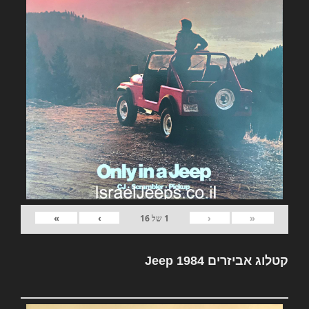
»
›
‹
«
1
של
16
קטלוג אביזרים Jeep 1984