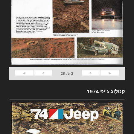
»
›
‹
«
2
של
23
קטלוג ג'יפ 1974