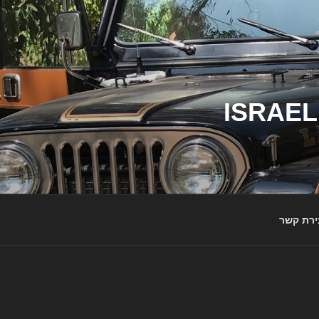
ג'יפי ישראל – הבית לג'יפאים ולמותג ג'יפ | ISRAEL
ירת קשר