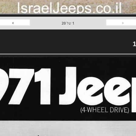
›
‹
1
של
20