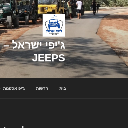
דילוג
לתוכן
JEEPS
בית
חדשות
ג'יפ אספנות