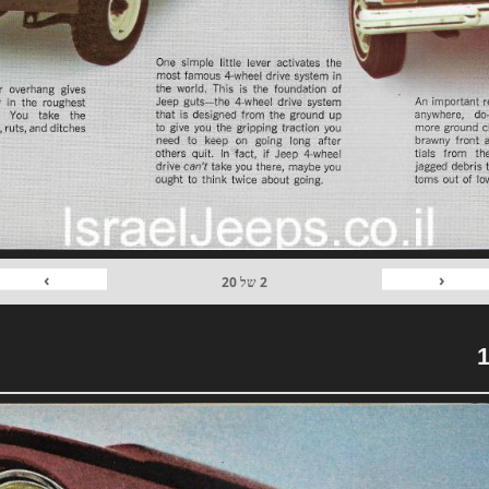
›
‹
2
של
20