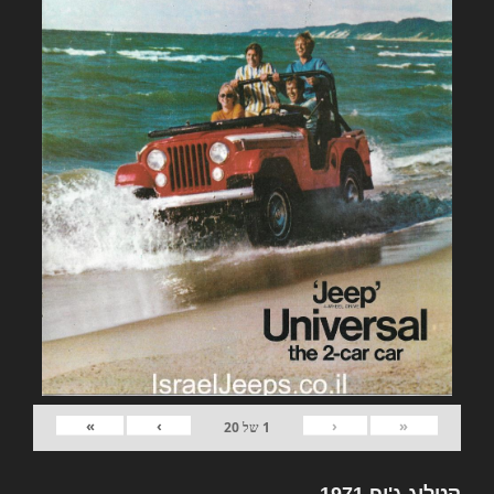
»
›
‹
«
1
של
20