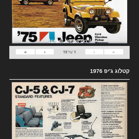
»
›
‹
«
1
של
19
קטלוג ג'יפ 1976