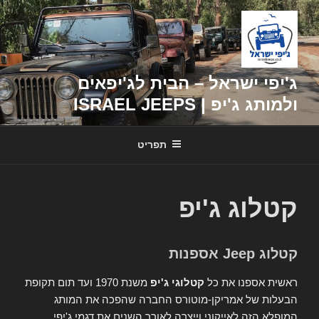
דילוג
לתוכן
ג'יפי ישראל – הבית לג'יפאים
ולמותג ג'יפ | ISRAEL JEEPS
תפריט
קטלוג ג'יפ
קטלוג Jeep אספנות
ראשית אספנו את כל
קטלוגי ג'יפ
משנת 1970 ועד תום תקופת
הבעלות של אמריקן-מוטורס החברה שהפכה את המותג
המופלא הזה לאייקוני וייצרה לאורך השנים את דגמי ג'יפי