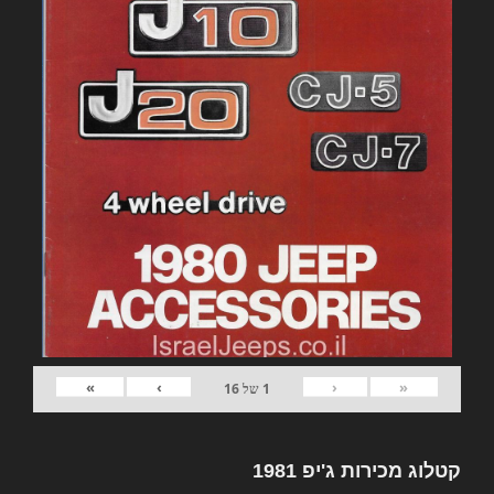
»
›
‹
«
1
של
16
קטלוג מכירות ג'יפ 1981