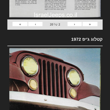
»
›
‹
«
2
של
20
קטלוג ג'יפ 1972