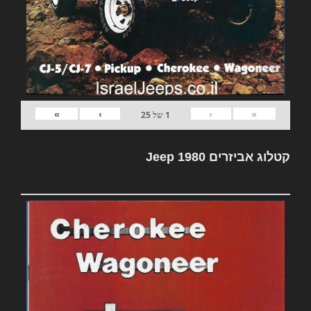
»
›
‹
«
1
של
25
קטלוג אביזרים Jeep 1980