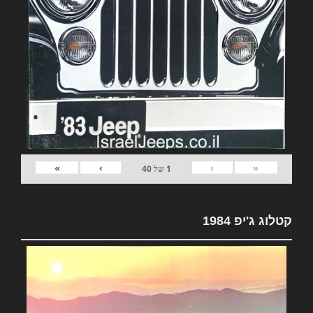
»
›
‹
«
1
של
40
קטלוג ג'יפ 1984