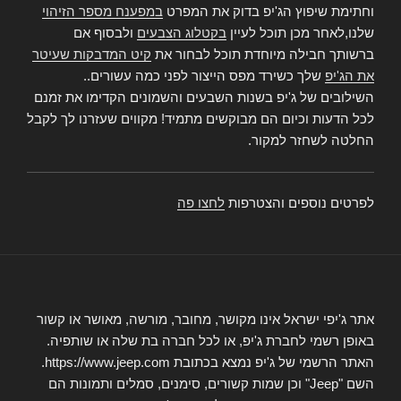
וחתימת שיפוץ הג'יפ בדוק את המפרט
במפענח מספר הזיהוי
שלנו,לאחר מכן תוכל לעיין
בקטלוג הצבעים
ולבסוף אם
ברשותך חבילה מיוחדת תוכל לבחור את
קיט המדבקות שעיטר
את הג'יפ
שלך כשירד מפס הייצור לפני כמה עשורים..
השילובים של ג'יפ בשנות השבעים והשמונים הקדימו את זמנם
לכל הדעות וכיום הם מבוקשים מתמיד! מקווים שעזרנו לך לקבל
החלטה לשחזר למקור.
לפרטים נוספים והצטרפות
לחצו פה
אתר ג'יפי ישראל אינו מקושר, מחובר, מורשה, מאושר או קשור
באופן רשמי לחברת ג'יפ, או לכל חברה בת שלה או שותפיה.
האתר הרשמי של ג'יפ נמצא בכתובת https://www.jeep.com.
השם "Jeep" וכן שמות קשורים, סימנים, סמלים ותמונות הם