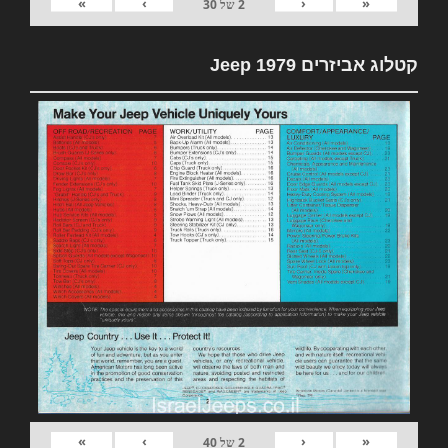
»
›
‹
«
2
של
30
קטלוג אביזרים 1979 Jeep
»
›
‹
«
2
של
40