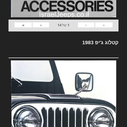
»
›
‹
«
1
של
14
קטלוג ג'יפ 1983