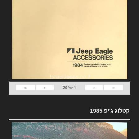
»
›
‹
«
1
של
20
קטלוג ג'יפ 1985