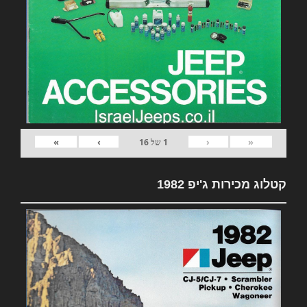
»
›
‹
«
1
של
16
קטלוג מכירות ג'יפ 1982