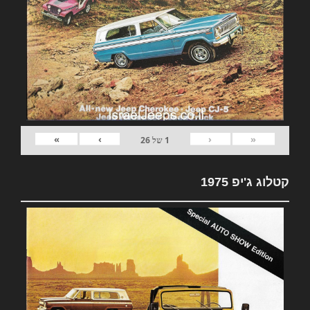
»
›
‹
«
1
של
26
קטלוג ג'יפ 1975