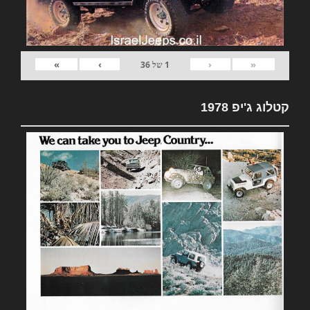
»
›
‹
«
1
של
36
קטלוג ג'יפ 1978