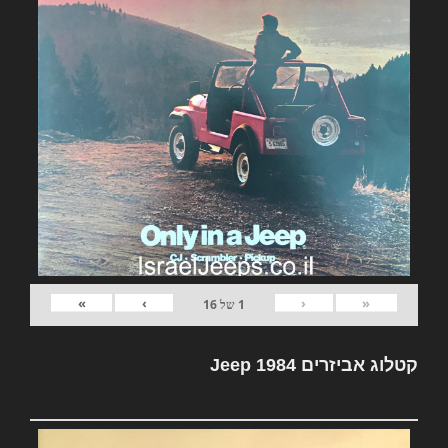
»
›
‹
«
1
של
16
קטלוג אביזרים Jeep 1984