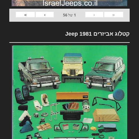
»
›
‹
«
1
של
56
קטלוג אביזרים 1981 Jeep