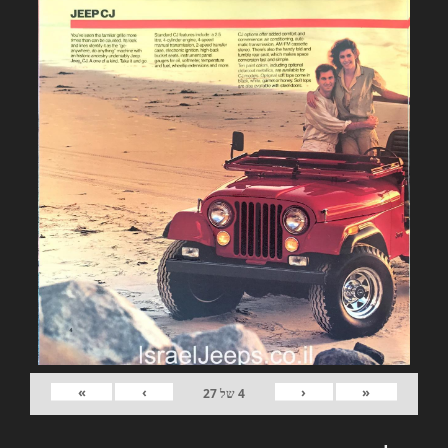
»
›
‹
«
4
של
27