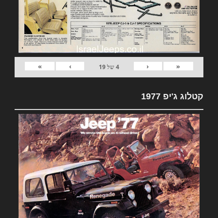
»
›
‹
«
4
של
19
קטלוג ג'יפ 1977