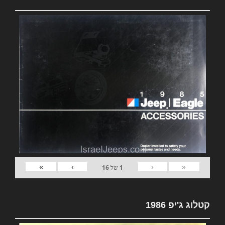
»
›
‹
«
1
של
16
קטלוג ג'יפ 1986