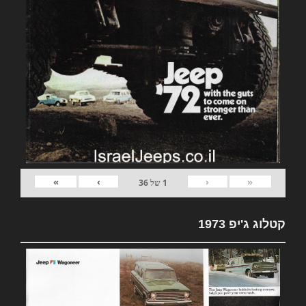
»
›
‹
«
1
של
36
קטלוג ג'יפ 1973