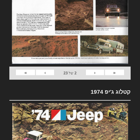
»
›
‹
«
2
של
23
קטלוג ג'יפ 1974