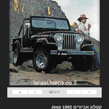
»
›
‹
«
1
של
62
קטלוג אביזרים 1982 Jeep