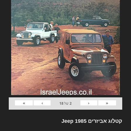
»
›
‹
«
2
של
18
קטלוג אביזרים Jeep 1985