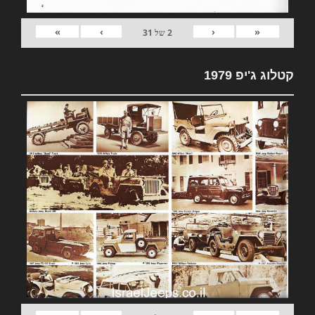
»
›
‹
«
2
של
31
קטלוג ג'יפ 1979