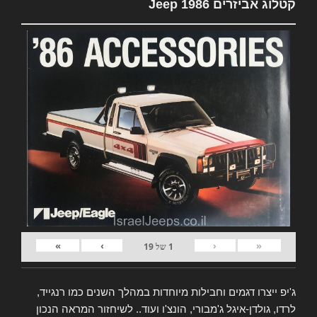
קטלוג אביזרים Jeep 1986
»
›
‹
«
1
של
19
ג'יפ ייצרו דגמים וחבילות מיוחדות במהלך השנים כמו רנגייד,
לרדו, גולדן-איגל ג'מבורי, הונצ'ו ועוד.. לשיחזור המראה הנכון