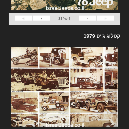
»
›
‹
«
1
של
31
קטלוג ג'יפ 1979