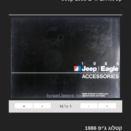
»
›
‹
«
1
של
16
קטלוג ג'יפ 1986