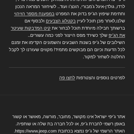
לרדו, גולדן-איגל ג'מבורי, הונצ'ו ועוד.. לשיחזור המראה הנכון
וחתימת שיפוץ הג'יפ בדוק את המפרט
במפענח מספר הזיהוי
שלנו,לאחר מכן תוכל לעיין
בקטלוג הצבעים
ולבסוף אם
ברשותך חבילה מיוחדת תוכל לבחור את
קיט המדבקות שעיטר
את הג'יפ
שלך כשירד מפס הייצור לפני כמה עשורים..
השילובים של ג'יפ בשנות השבעים והשמונים הקדימו את זמנם
לכל הדעות וכיום הם מבוקשים מתמיד! מקווים שעזרנו לך לקבל
החלטה לשחזר למקור.
לפרטים נוספים והצטרפות
לחצו פה
אתר ג'יפי ישראל אינו מקושר, מחובר, מורשה, מאושר או קשור
באופן רשמי לחברת ג'יפ, או לכל חברה בת שלה או שותפיה.
האתר הרשמי של ג'יפ נמצא בכתובת https://www.jeep.com.