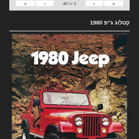
»
›
‹
«
2
של
40
קטלוג ג'יפ 1980