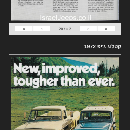
»
›
‹
«
2
של
20
קטלוג ג'יפ 1972