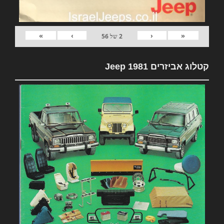
»
›
‹
«
2
של
56
קטלוג אביזרים 1981 Jeep