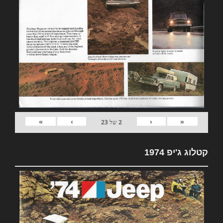
»
›
‹
«
2
של
23
קטלוג ג'יפ 1974