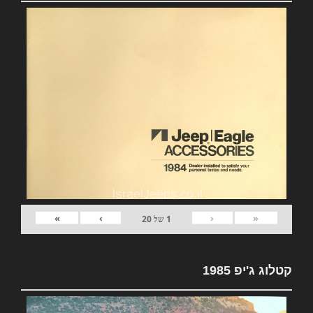
»
›
‹
«
1
של
20
קטלוג ג'יפ 1985