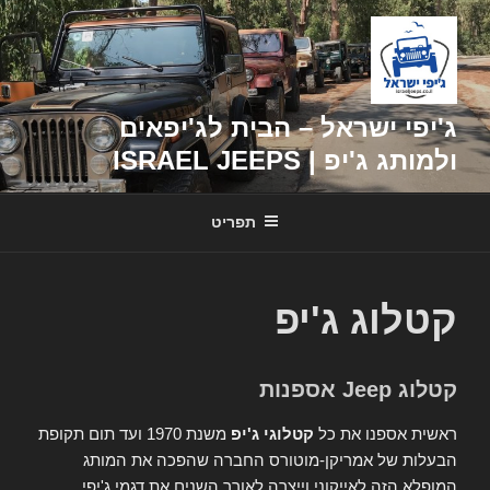
דילוג
לתוכן
ג'יפי ישראל – הבית לג'יפאים
ולמותג ג'יפ | ISRAEL JEEPS
תפריט
קטלוג ג'יפ
קטלוג Jeep אספנות
ראשית אספנו את כל
קטלוגי ג'יפ
משנת 1970 ועד תום תקופת
הבעלות של אמריקן-מוטורס החברה שהפכה את המותג
המופלא הזה לאייקוני וייצרה לאורך השנים את דגמי ג'יפי