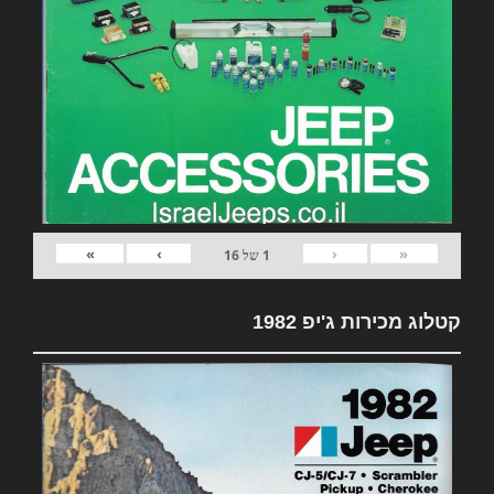
»
›
‹
«
1
של
16
קטלוג מכירות ג'יפ 1982