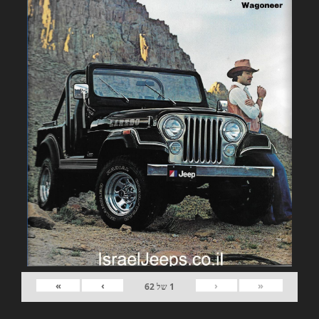
»
›
‹
«
1
של
62