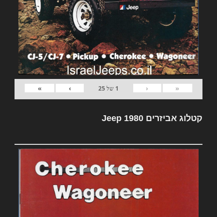
»
›
‹
«
1
של
25
קטלוג אביזרים Jeep 1980