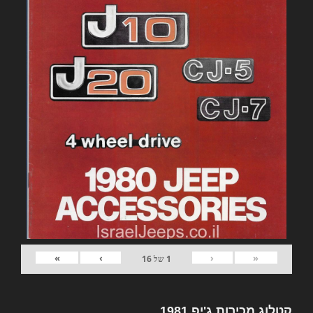
»
›
‹
«
1
של
16
קטלוג מכירות ג'יפ 1981