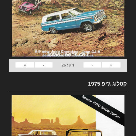
»
›
‹
«
1
של
26
קטלוג ג'יפ 1975