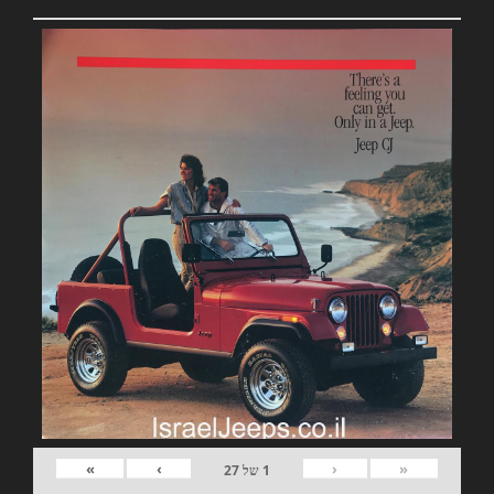
»
›
‹
«
1
של
27