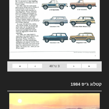
»
›
‹
«
3
של
40
קטלוג ג'יפ 1984