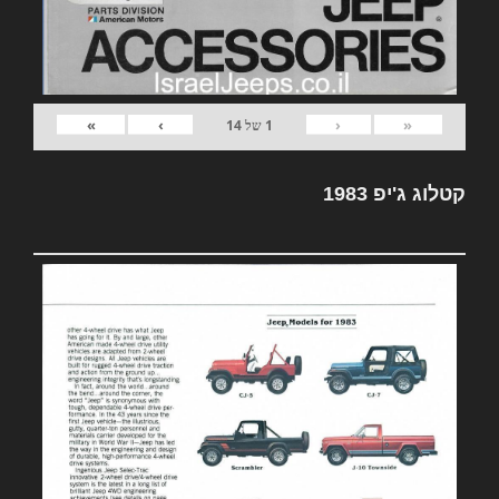
»
›
‹
«
1
של
14
קטלוג ג'יפ 1983