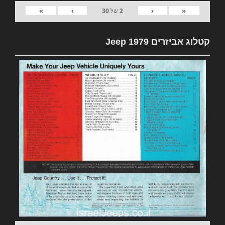
»
›
‹
«
2
של
30
קטלוג אביזרים 1979 Jeep