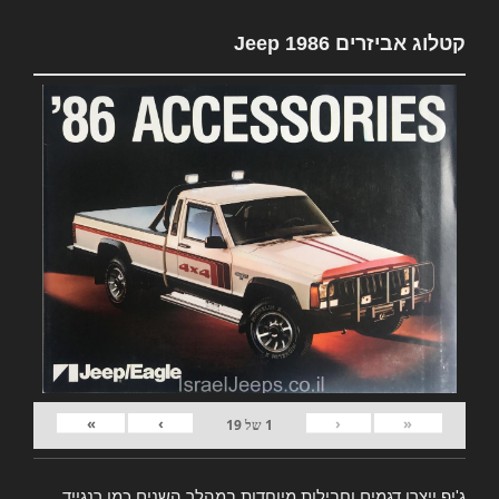
קטלוג אביזרים Jeep 1986
»
›
‹
«
1
של
19
ג'יפ ייצרו דגמים וחבילות מיוחדות במהלך השנים כמו רנגייד,