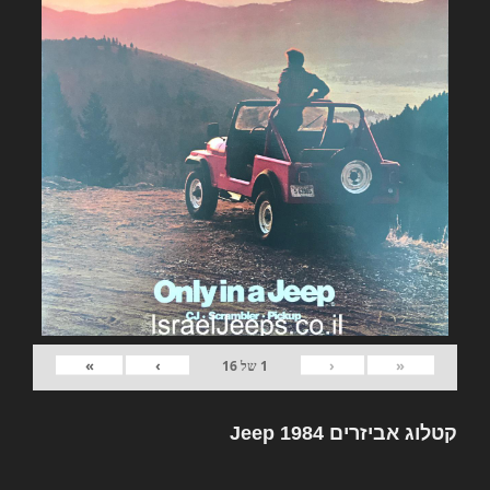
»
›
‹
«
1
של
16
קטלוג אביזרים Jeep 1984