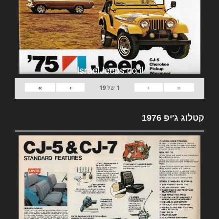
»
›
‹
«
1
של
19
קטלוג ג'יפ 1976