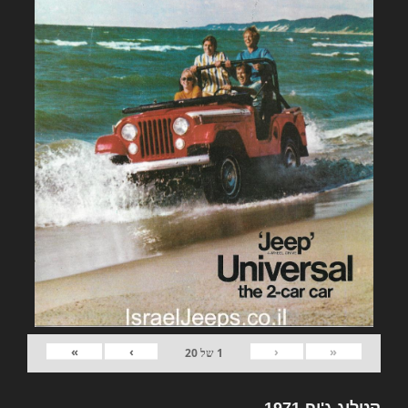
»
›
‹
«
1
של
20