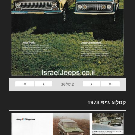
»
›
‹
«
2
של
36
קטלוג ג'יפ 1973