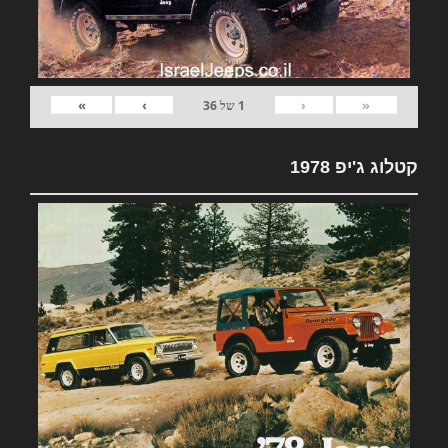
»
›
‹
«
1
של
36
קטלוג ג'יפ 1978