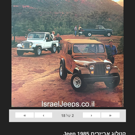
»
›
‹
«
2
של
18
קטלוג אביזרים Jeep 1985