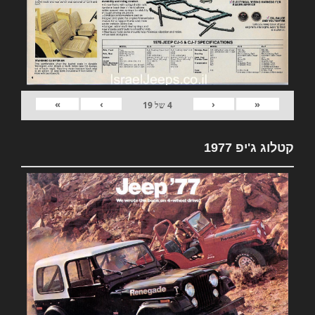
»
›
‹
«
4
של
19
קטלוג ג'יפ 1977