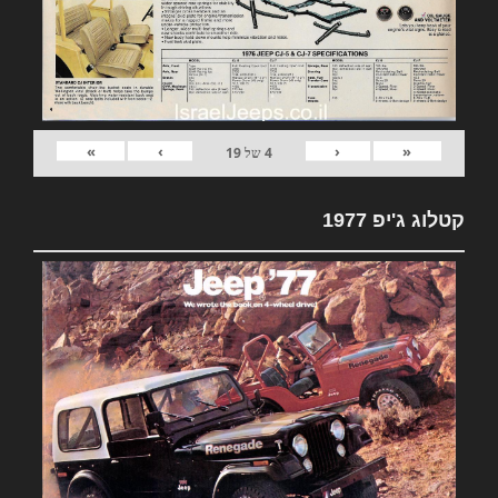
»
›
‹
«
4
של
19
קטלוג ג'יפ 1977