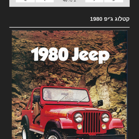
2
של
40
קטלוג ג'יפ 1980