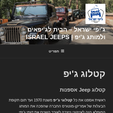
דילוג
לתוכן
ג'יפי ישראל – הבית לג'יפאים
ולמותג ג'יפ | ISRAEL JEEPS
תפריט
קטלוג ג'יפ
קטלוג Jeep אספנות
ראשית אספנו את כל
קטלוגי ג'יפ
משנת 1970 ועד תום תקופת
הבעלות של אמריקן-מוטורס החברה שהפכה את המותג
המופלא הזה לאייקוני וייצרה לאורך השנים את דגמי ג'יפי