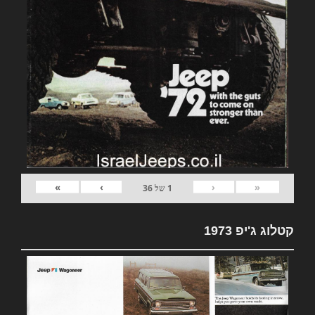
»
›
‹
«
1
של
36
קטלוג ג'יפ 1973