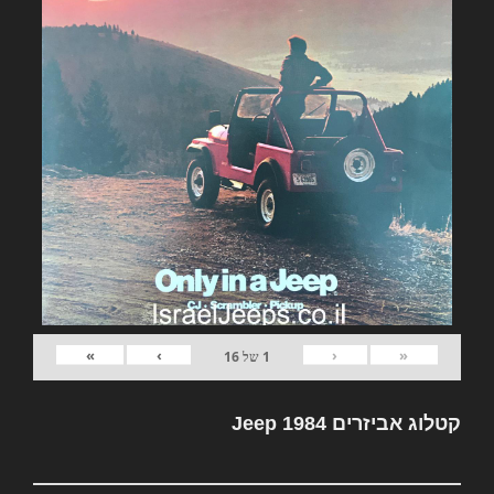
»
›
‹
«
1
של
16
קטלוג אביזרים Jeep 1984