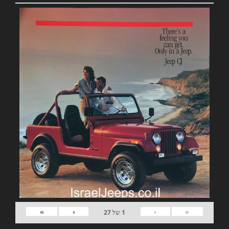
»
›
‹
«
1
של
27