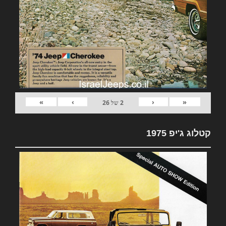
»
›
‹
«
2
של
26
קטלוג ג'יפ 1975