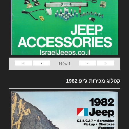
»
›
‹
«
1
של
16
קטלוג מכירות ג'יפ 1982