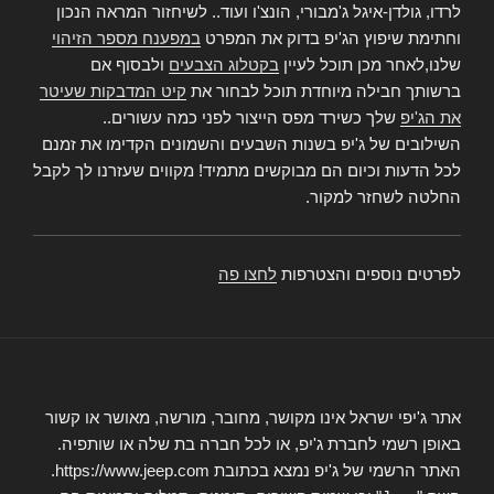
לרדו, גולדן-איגל ג'מבורי, הונצ'ו ועוד.. לשיחזור המראה הנכון
וחתימת שיפוץ הג'יפ בדוק את המפרט
במפענח מספר הזיהוי
שלנו,לאחר מכן תוכל לעיין
בקטלוג הצבעים
ולבסוף אם
ברשותך חבילה מיוחדת תוכל לבחור את
קיט המדבקות שעיטר
את הג'יפ
שלך כשירד מפס הייצור לפני כמה עשורים..
השילובים של ג'יפ בשנות השבעים והשמונים הקדימו את זמנם
לכל הדעות וכיום הם מבוקשים מתמיד! מקווים שעזרנו לך לקבל
החלטה לשחזר למקור.
לפרטים נוספים והצטרפות
לחצו פה
אתר ג'יפי ישראל אינו מקושר, מחובר, מורשה, מאושר או קשור
באופן רשמי לחברת ג'יפ, או לכל חברה בת שלה או שותפיה.
האתר הרשמי של ג'יפ נמצא בכתובת https://www.jeep.com.