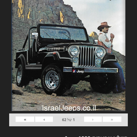
»
›
‹
«
1
של
62