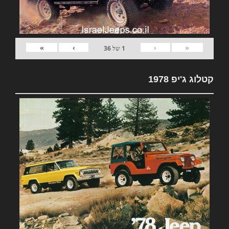
»
›
‹
«
1
של
36
קטלוג ג'יפ 1978