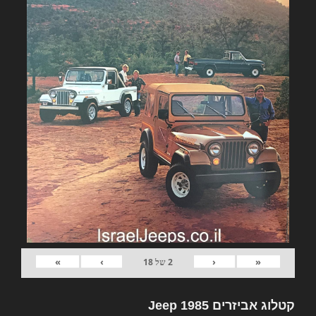
»
›
‹
«
2
של
18
קטלוג אביזרים Jeep 1985