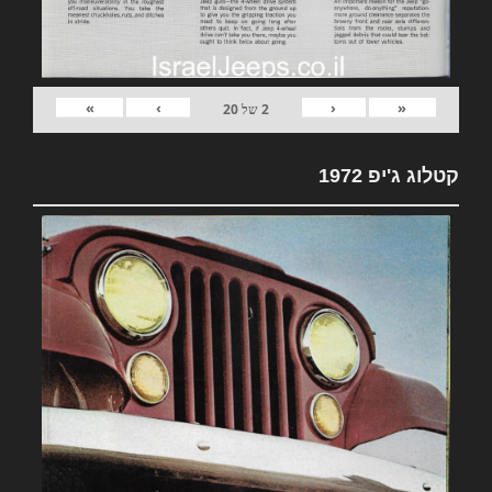
»
›
‹
«
2
של
20
קטלוג ג'יפ 1972