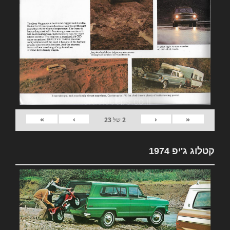
»
›
‹
«
2
של
23
קטלוג ג'יפ 1974