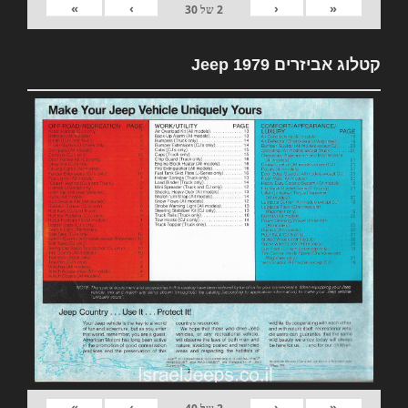
»
›
‹
«
2
של
30
קטלוג אביזרים 1979 Jeep
»
›
‹
«