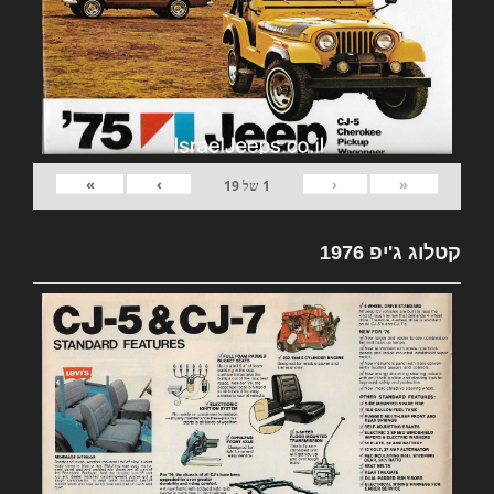
»
›
‹
«
1
של
19
קטלוג ג'יפ 1976