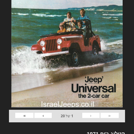
»
›
‹
«
1
של
20