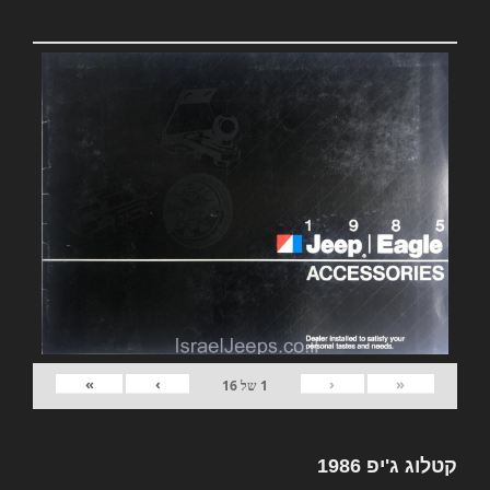
»
›
‹
«
1
של
16
קטלוג ג'יפ 1986