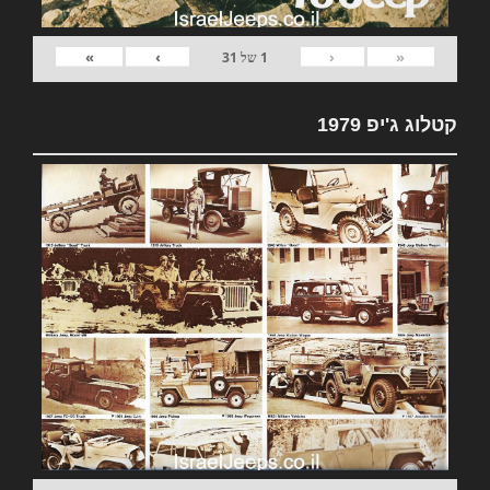
»
›
‹
«
1
של
31
קטלוג ג'יפ 1979