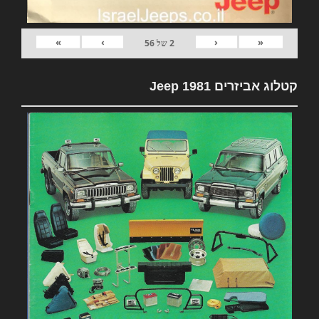
»
›
‹
«
2
של
56
קטלוג אביזרים 1981 Jeep