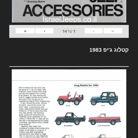
»
›
‹
«
1
של
14
קטלוג ג'יפ 1983