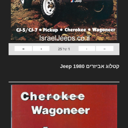
»
›
‹
«
1
של
25
קטלוג אביזרים Jeep 1980