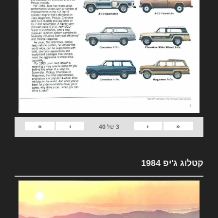
»
›
‹
«
3
של
40
קטלוג ג'יפ 1984