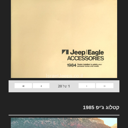
»
›
‹
«
1
של
20
קטלוג ג'יפ 1985