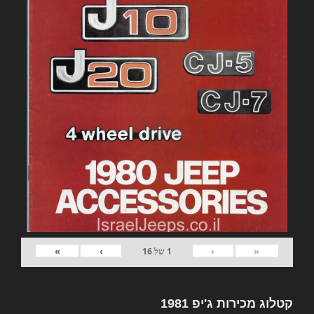
»
›
‹
«
1
של
16
קטלוג מכירות ג'יפ 1981