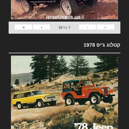
»
›
‹
«
1
של
36
קטלוג ג'יפ 1978