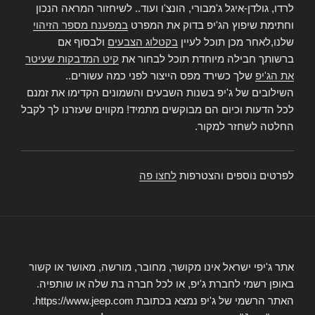
לרדו, גולדן-איגל ג'מבורי, הונצ'ו ועוד.. לשיחזור המראה הנכון
וחתימת שיפוץ הג'יפ בדוק את המפרט
במפענח מספר הזיהוי
שלנו,לאחר מכן תוכל לעיין
בקטלוג הצבעים
ולבסוף אם
ברשותך חבילה מיוחדת תוכל לבחור את
קיט המדבקות שעיטר
את הג'יפ
שלך כשירד מפס הייצור לפני כמה עשורים..
השילובים של ג'יפ בשנות השבעים והשמונים הקדימו את זמנם
לכל הדעות וכיום הם מבוקשים מתמיד! מקווים שעזרנו לך לקבל
החלטה לשחזר למקור.
לפרטים נוספים והצטרפות
לחצו פה
אתר ג'יפי ישראל אינו מקושר, מחובר, מורשה, מאושר או קשור
באופן רשמי לחברת ג'יפ, או לכל חברה בת שלה או שותפיה.
האתר הרשמי של ג'יפ נמצא בכתובת https://www.jeep.com.