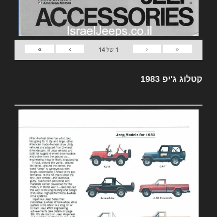
»
›
‹
«
1
של
14
קטלוג ג'יפ 1983