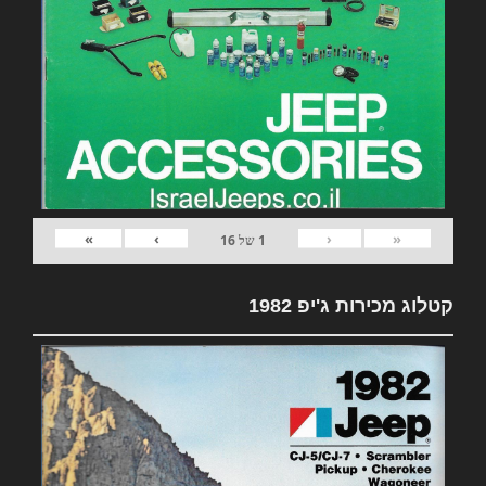
»
›
‹
«
1
של
16
קטלוג מכירות ג'יפ 1982