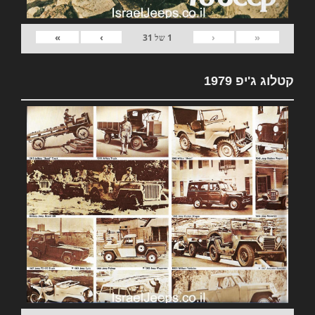
»
›
‹
«
1
של
31
קטלוג ג'יפ 1979