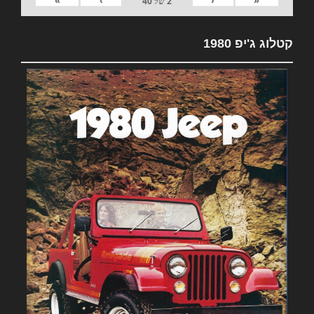
2
של
40
קטלוג ג'יפ 1980