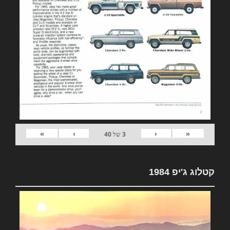
»
›
‹
«
3
של
40
קטלוג ג'יפ 1984