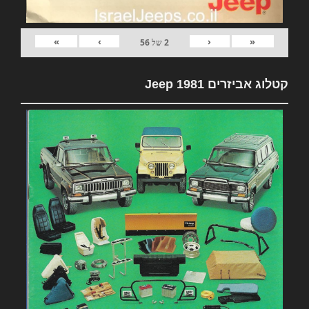
»
›
‹
«
2
של
56
קטלוג אביזרים 1981 Jeep