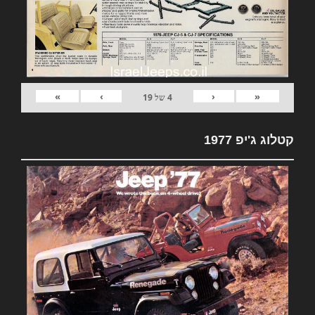
»
›
‹
«
4
של
19
קטלוג ג'יפ 1977