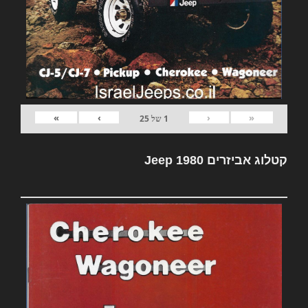
»
›
‹
«
1
של
25
קטלוג אביזרים Jeep 1980