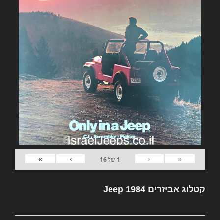
»
›
‹
«
1
של
16
קטלוג אביזרים Jeep 1984