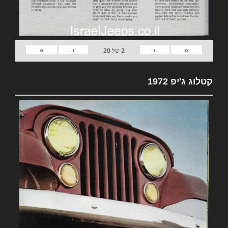
»
›
‹
«
2
של
20
קטלוג ג'יפ 1972