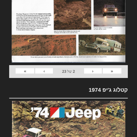
»
›
‹
«
2
של
23
קטלוג ג'יפ 1974