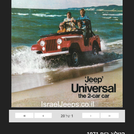
»
›
‹
«
1
של
20