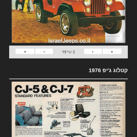
»
›
‹
«
2
של
19
קטלוג ג'יפ 1976