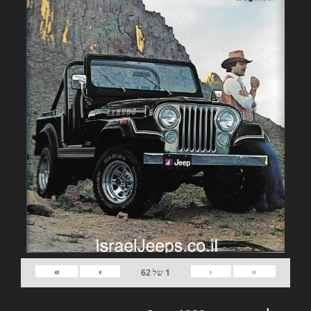
»
›
‹
«
1
של
62