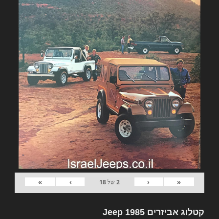
»
›
‹
«
2
של
18
קטלוג אביזרים Jeep 1985