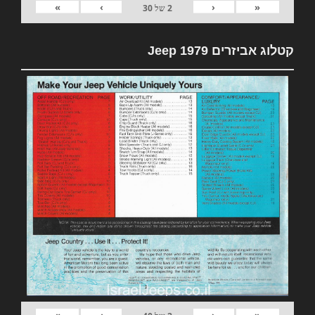
»
›
‹
«
2
של
30
קטלוג אביזרים 1979 Jeep
»
›
‹
«