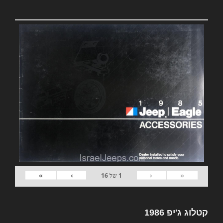
»
›
‹
«
1
של
16
קטלוג ג'יפ 1986