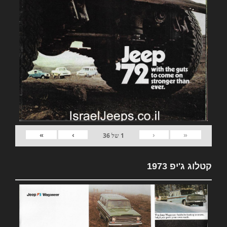
»
›
‹
«
1
של
36
קטלוג ג'יפ 1973