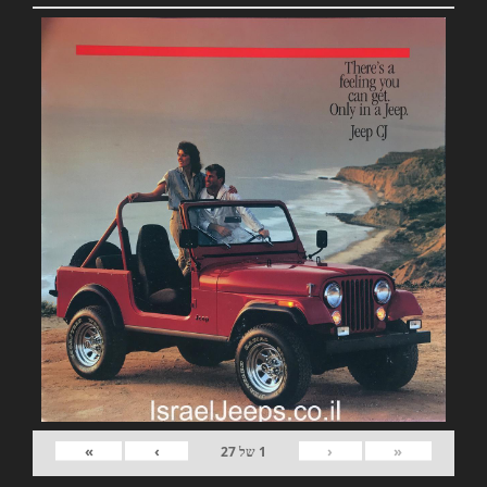
»
›
‹
«
1
של
27