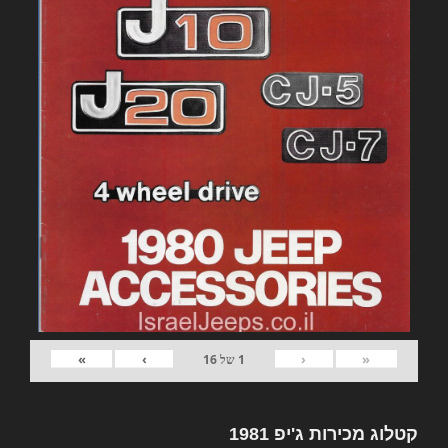
»
›
‹
«
1
של
16
קטלוג מכירות ג'יפ 1981