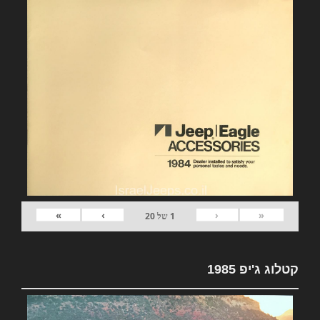
»
›
‹
«
1
של
20
קטלוג ג'יפ 1985