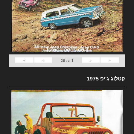
»
›
‹
«
1
של
26
קטלוג ג'יפ 1975