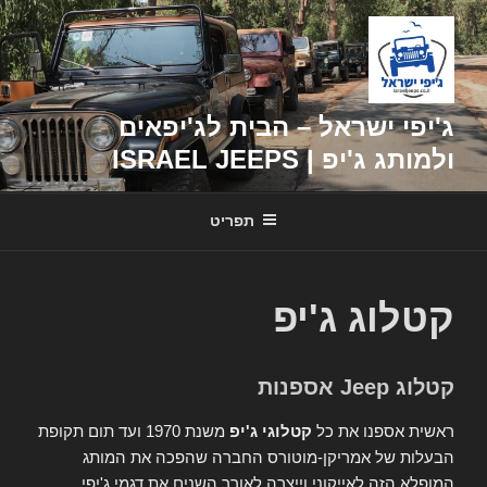
דילוג
לתוכן
ג'יפי ישראל – הבית לג'יפאים
ולמותג ג'יפ | ISRAEL JEEPS
תפריט
קטלוג ג'יפ
קטלוג Jeep אספנות
ראשית אספנו את כל
קטלוגי ג'יפ
משנת 1970 ועד תום תקופת
הבעלות של אמריקן-מוטורס החברה שהפכה את המותג
המופלא הזה לאייקוני וייצרה לאורך השנים את דגמי ג'יפי