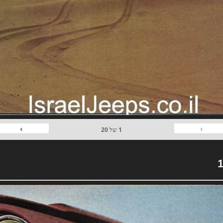
›
‹
1
של
20