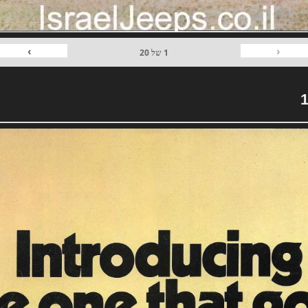
›
‹
1
של
20