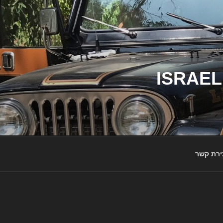
ג'יפי ישראל – הבית לג'יפאים ולמותג ג'יפ | ISRAEL
ירת קשר