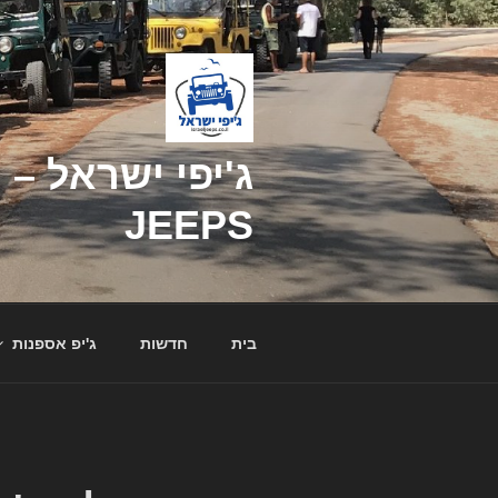
דילוג
לתוכן
JEEPS
בית
חדשות
ג'יפ אספנות