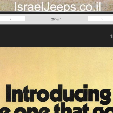
›
‹
1
של
20