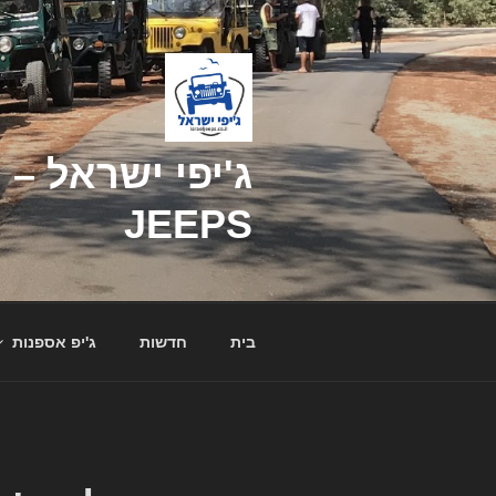
דילוג
לתוכן
JEEPS
בית
חדשות
ג'יפ אספנות