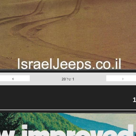
›
‹
1
של
20