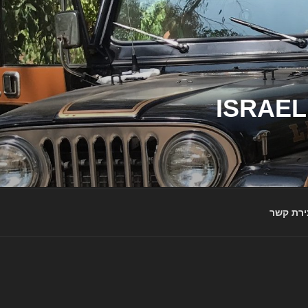
ג'יפי ישראל – הבית לג'יפאים ולמותג ג'יפ | ISRAEL
ירת קשר