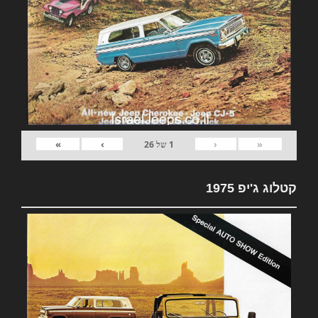
»
›
‹
«
1
של
26
קטלוג ג'יפ 1975