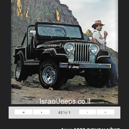
»
›
‹
«
1
של
62