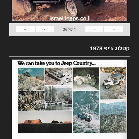
»
›
‹
«
1
של
36
קטלוג ג'יפ 1978