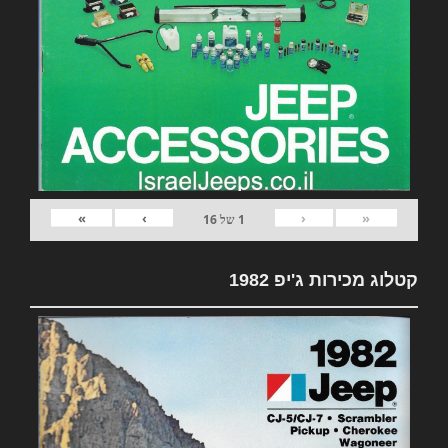
»
›
‹
«
1
של
16
קטלוג מכירות ג'יפ 1982