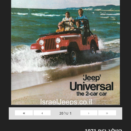
»
›
‹
«
1
של
20