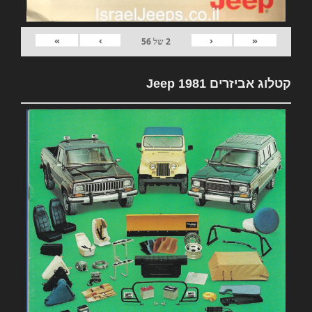
»
›
‹
«
2
של
56
קטלוג אביזרים 1981 Jeep