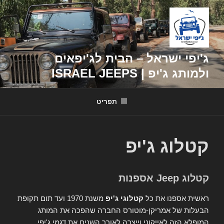
דילוג
לתוכן
ג'יפי ישראל – הבית לג'יפאים
ולמותג ג'יפ | ISRAEL JEEPS
תפריט
קטלוג ג'יפ
קטלוג Jeep אספנות
ראשית אספנו את כל
קטלוגי ג'יפ
משנת 1970 ועד תום תקופת
הבעלות של אמריקן-מוטורס החברה שהפכה את המותג
המופלא הזה לאייקוני וייצרה לאורך השנים את דגמי ג'יפי