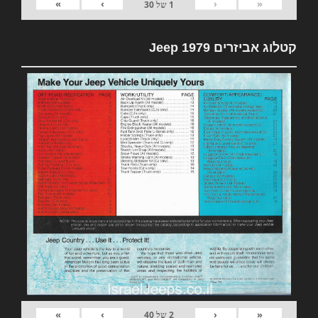
»
›
‹
«
1
של
30
קטלוג אביזרים 1979 Jeep
»
›
‹
«
2
של
40