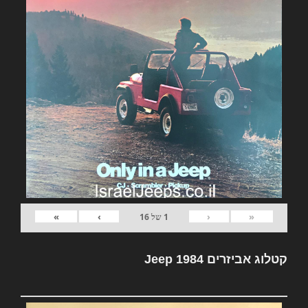
»
›
‹
«
1
של
16
קטלוג אביזרים Jeep 1984