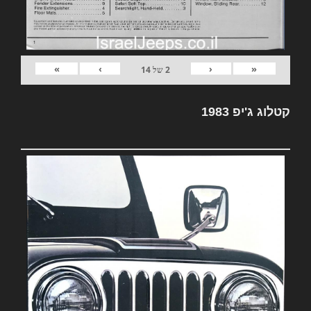
»
›
‹
«
2
של
14
קטלוג ג'יפ 1983