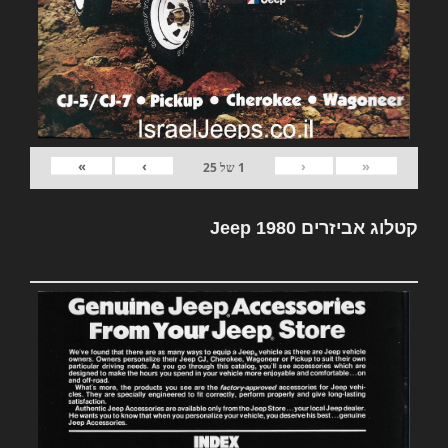
»
›
‹
«
1
של
25
קטלוג אביזרים Jeep 1980