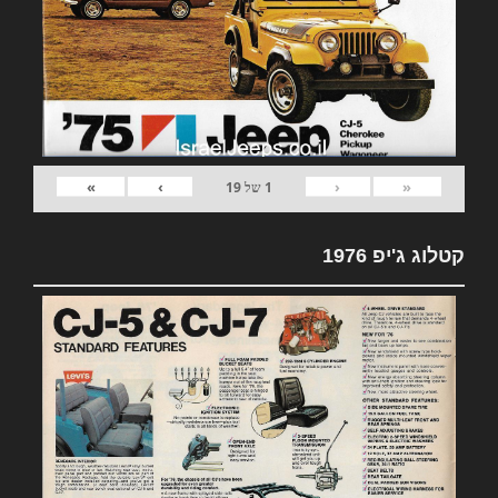
»
›
‹
«
1
של
19
קטלוג ג'יפ 1976