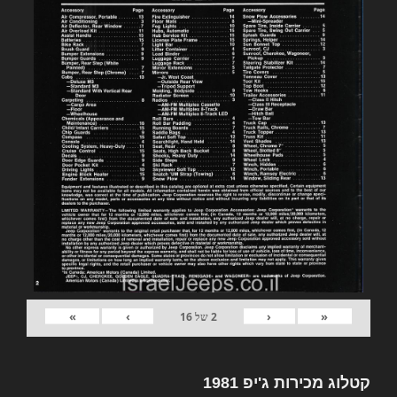
»
›
‹
«
2
של
16
קטלוג מכירות ג'יפ 1981