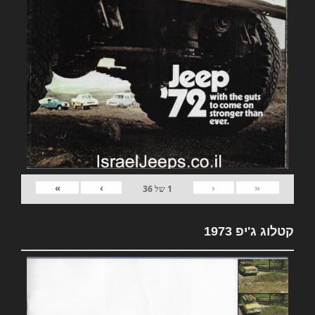
»
›
‹
«
1
של
36
קטלוג ג'יפ 1973