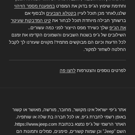
וחתימת שיפוץ הג'יפ בדוק את המפרט
במפענח מספר הזיהוי
שלנו,לאחר מכן תוכל לעיין
בקטלוג הצבעים
ולבסוף אם
ברשותך חבילה מיוחדת תוכל לבחור את
קיט המדבקות שעיטר
את הג'יפ
שלך כשירד מפס הייצור לפני כמה עשורים..
השילובים של ג'יפ בשנות השבעים והשמונים הקדימו את זמנם
לכל הדעות וכיום הם מבוקשים מתמיד! מקווים שעזרנו לך לקבל
החלטה לשחזר למקור.
לפרטים נוספים והצטרפות
לחצו פה
אתר ג'יפי ישראל אינו מקושר, מחובר, מורשה, מאושר או קשור
באופן רשמי לחברת ג'יפ, או לכל חברה בת שלה או שותפיה.
האתר הרשמי של ג'יפ נמצא בכתובת https://www.jeep.com.
השם "Jeep" וכן שמות קשורים, סימנים, סמלים ותמונות הם