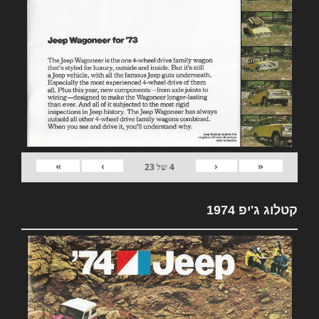
»
›
‹
«
4
של
23
קטלוג ג'יפ 1974