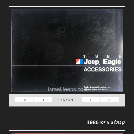
»
›
‹
«
1
של
16
קטלוג ג'יפ 1986