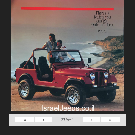
»
›
‹
«
1
של
27