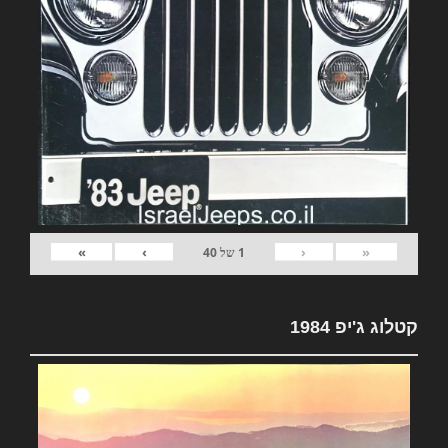
»
›
‹
«
1
של
40
קטלוג ג'יפ 1984