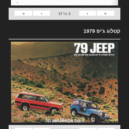
»
›
‹
«
2
של
31
קטלוג ג'יפ 1979