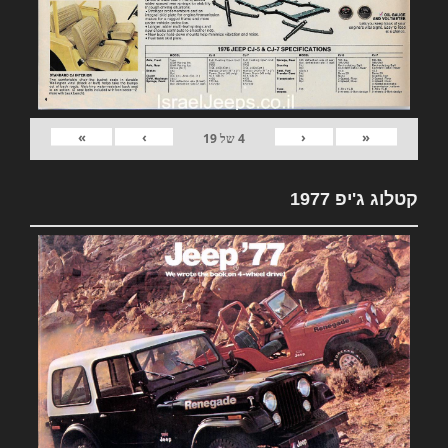
»
›
‹
«
4
של
19
קטלוג ג'יפ 1977