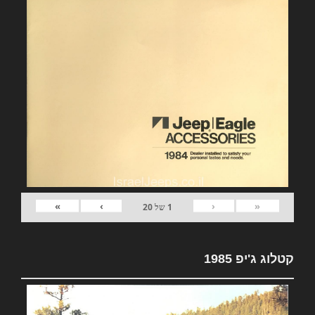
»
›
‹
«
1
של
20
קטלוג ג'יפ 1985