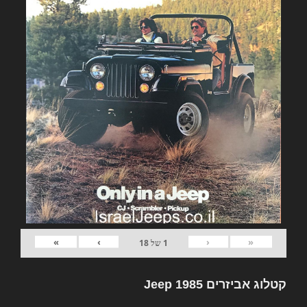
»
›
‹
«
1
של
18
קטלוג אביזרים Jeep 1985