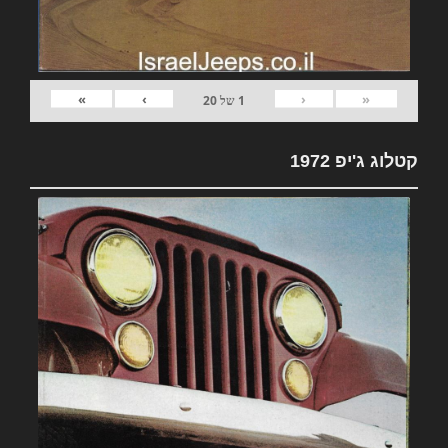
»
›
‹
«
1
של
20
קטלוג ג'יפ 1972