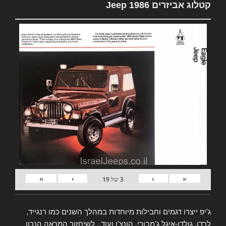
קטלוג אביזרים Jeep 1986
»
›
‹
«
3
של
19
ג'יפ ייצרו דגמים וחבילות מיוחדות במהלך השנים כמו רנגייד,
לרדו, גולדן-איגל ג'מבורי, הונצ'ו ועוד.. לשיחזור המראה הנכון