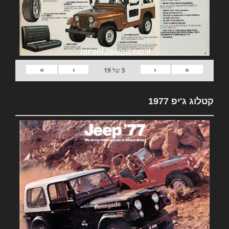
»
›
‹
«
5
של
19
קטלוג ג'יפ 1977