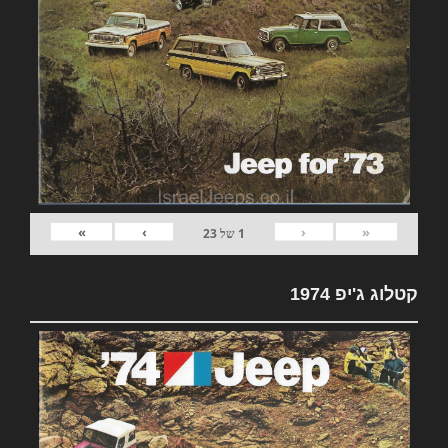
»
›
‹
«
1
של
23
קטלוג ג'יפ 1974