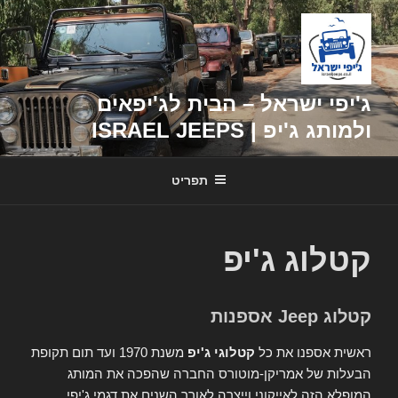
דילוג
לתוכן
ג'יפי ישראל – הבית לג'יפאים
ולמותג ג'יפ | ISRAEL JEEPS
תפריט
קטלוג ג'יפ
קטלוג Jeep אספנות
ראשית אספנו את כל
קטלוגי ג'יפ
משנת 1970 ועד תום תקופת
הבעלות של אמריקן-מוטורס החברה שהפכה את המותג
המופלא הזה לאייקוני וייצרה לאורך השנים את דגמי ג'יפי