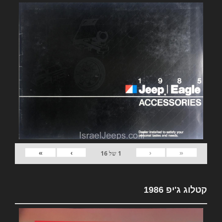
»
›
‹
«
1
של
16
קטלוג ג'יפ 1986