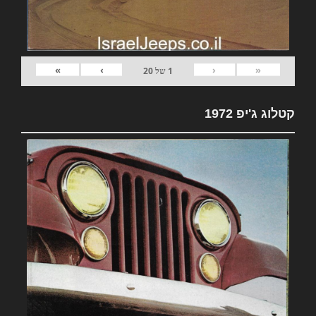
»
›
‹
«
1
של
20
קטלוג ג'יפ 1972