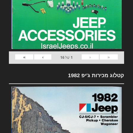
»
›
‹
«
1
של
16
קטלוג מכירות ג'יפ 1982