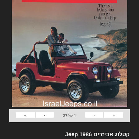
»
›
‹
«
1
של
27
קטלוג אביזרים Jeep 1986