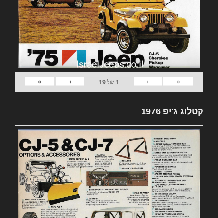
»
›
‹
«
1
של
19
קטלוג ג'יפ 1976