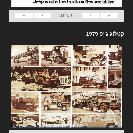
»
›
‹
«
3
של
31
קטלוג ג'יפ 1979