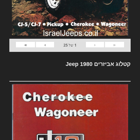
»
›
‹
«
1
של
25
קטלוג אביזרים Jeep 1980