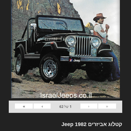
»
›
‹
«
1
של
62
קטלוג אביזרים 1982 Jeep