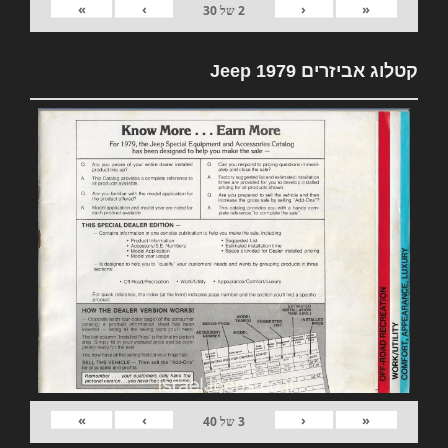
»
›
‹
«
2
של
30
קטלוג אביזרים 1979 Jeep
»
›
‹
«
3
של
40