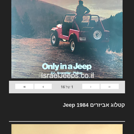
»
›
‹
«
1
של
16
קטלוג אביזרים Jeep 1984