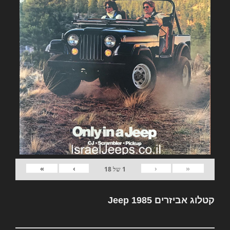
»
›
‹
«
1
של
18
קטלוג אביזרים Jeep 1985