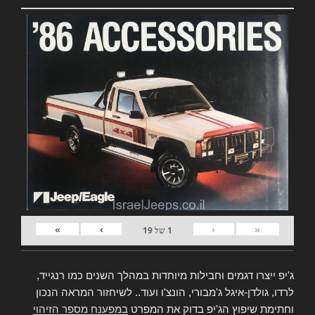
»
›
‹
«
1
של
19
ג'יפ ייצרו דגמים וחבילות מיוחדות במהלך השנים כמו רנגייד,
לרדו, גולדן-איגל ג'מבורי, הונצ'ו ועוד.. לשיחזור המראה הנכון
וחתימת שיפוץ הג'יפ בדוק את המפרט
במפענח מספר הזיהוי