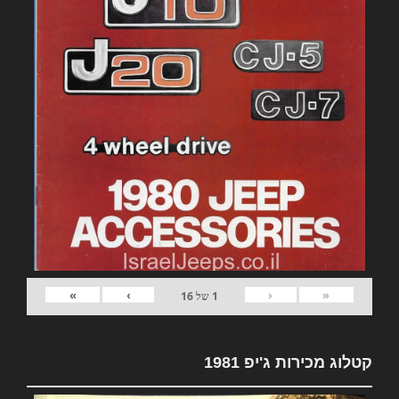
»
›
‹
«
1
של
16
קטלוג מכירות ג'יפ 1981