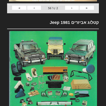
»
›
‹
«
2
של
56
קטלוג אביזרים 1981 Jeep