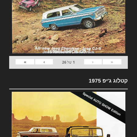
»
›
‹
«
1
של
26
קטלוג ג'יפ 1975