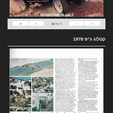
»
›
‹
«
1
של
36
קטלוג ג'יפ 1978