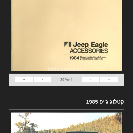
»
›
‹
«
1
של
20
קטלוג ג'יפ 1985