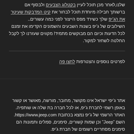
שלנו,לאחר מכן תוכל לעיין
בקטלוג הצבעים
ולבסוף אם
ברשותך חבילה מיוחדת תוכל לבחור את
קיט המדבקות שעיטר
את הג'יפ
שלך כשירד מפס הייצור לפני כמה עשורים..
השילובים של ג'יפ בשנות השבעים והשמונים הקדימו את זמנם
לכל הדעות וכיום הם מבוקשים מתמיד! מקווים שעזרנו לך לקבל
החלטה לשחזר למקור.
לפרטים נוספים והצטרפות
לחצו פה
אתר ג'יפי ישראל אינו מקושר, מחובר, מורשה, מאושר או קשור
באופן רשמי לחברת ג'יפ, או לכל חברה בת שלה או שותפיה.
האתר הרשמי של ג'יפ נמצא בכתובת https://www.jeep.com.
השם "Jeep" וכן שמות קשורים, סימנים, סמלים ותמונות הם
סימנים מסחריים רשומים של חברת ג'יפ.