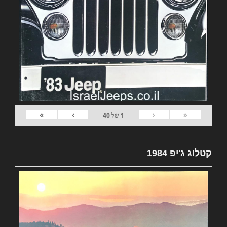
»
›
‹
«
1
של
40
קטלוג ג'יפ 1984