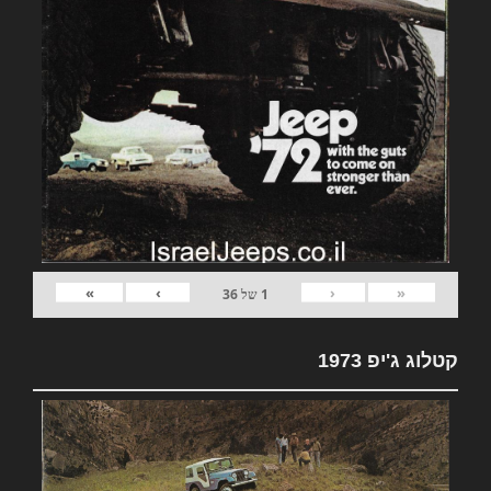
»
›
‹
«
1
של
36
קטלוג ג'יפ 1973