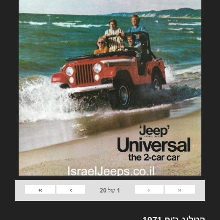
»
›
‹
«
1
של
20