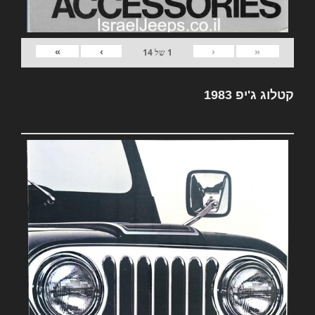
»
›
‹
«
1
של
14
קטלוג ג'יפ 1983