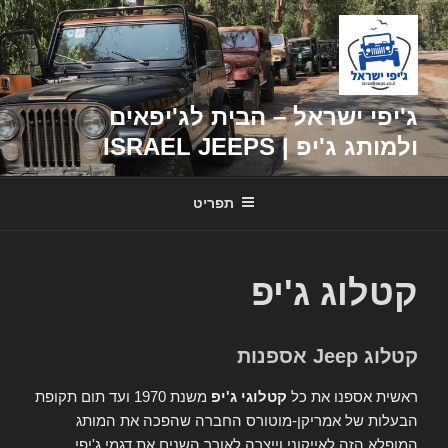
דילוג
לתוכן
ג'יפי ישראל – הבית לג'יפאים
ולמותג ג'יפ | ISRAEL JEEPS
תפריט
קטלוג ג'יפ
קטלוג Jeep אספנות
ראשית אספנו את כל
קטלוגי ג'יפ
משנת 1970 ועד תום תקופת
הבעלות של אמריקן-מוטורס החברה שהפכה את המותג
המופלא הזה לאייקוני וייצרה לאורך השנים את דגמי ג'יפי