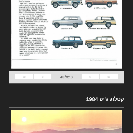
»
›
‹
«
3
של
40
קטלוג ג'יפ 1984