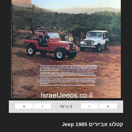
»
›
‹
«
3
של
18
קטלוג אביזרים Jeep 1985