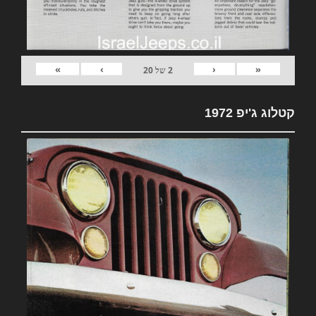
»
›
‹
«
2
של
20
קטלוג ג'יפ 1972