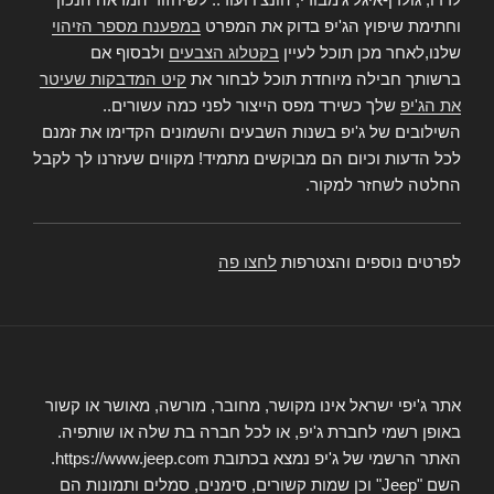
וחתימת שיפוץ הג'יפ בדוק את המפרט
במפענח מספר הזיהוי
שלנו,לאחר מכן תוכל לעיין
בקטלוג הצבעים
ולבסוף אם
ברשותך חבילה מיוחדת תוכל לבחור את
קיט המדבקות שעיטר
את הג'יפ
שלך כשירד מפס הייצור לפני כמה עשורים..
השילובים של ג'יפ בשנות השבעים והשמונים הקדימו את זמנם
לכל הדעות וכיום הם מבוקשים מתמיד! מקווים שעזרנו לך לקבל
החלטה לשחזר למקור.
לפרטים נוספים והצטרפות
לחצו פה
אתר ג'יפי ישראל אינו מקושר, מחובר, מורשה, מאושר או קשור
באופן רשמי לחברת ג'יפ, או לכל חברה בת שלה או שותפיה.
האתר הרשמי של ג'יפ נמצא בכתובת https://www.jeep.com.
השם "Jeep" וכן שמות קשורים, סימנים, סמלים ותמונות הם