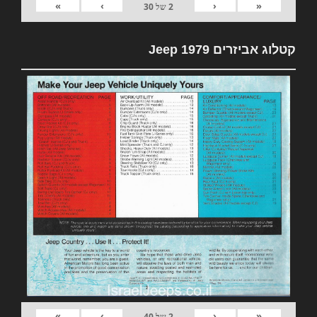
»
›
‹
«
2
של
30
קטלוג אביזרים 1979 Jeep
»
›
‹
«
2
של
40