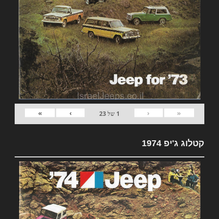
»
›
‹
«
1
של
23
קטלוג ג'יפ 1974