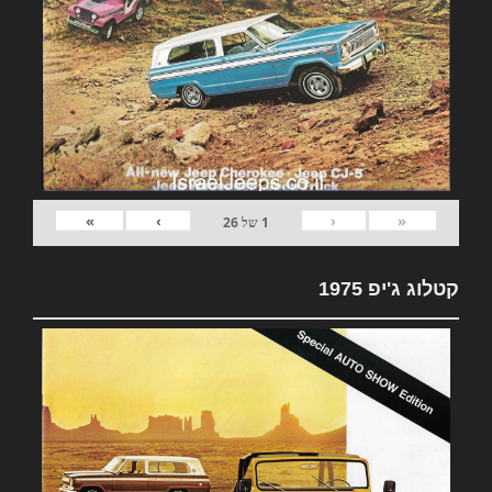
»
›
‹
«
1
של
26
קטלוג ג'יפ 1975