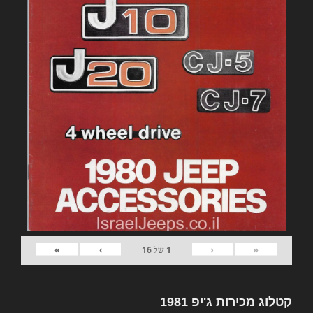
»
›
‹
«
1
של
16
קטלוג מכירות ג'יפ 1981