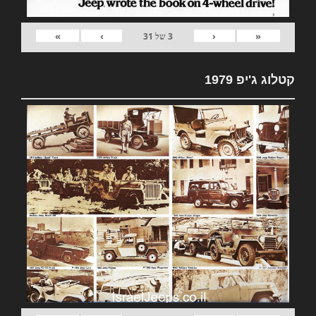
»
›
‹
«
3
של
31
קטלוג ג'יפ 1979