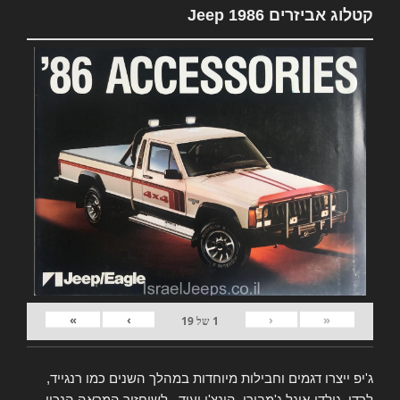
קטלוג אביזרים Jeep 1986
»
›
‹
«
1
של
19
ג'יפ ייצרו דגמים וחבילות מיוחדות במהלך השנים כמו רנגייד,
לרדו, גולדן-איגל ג'מבורי, הונצ'ו ועוד.. לשיחזור המראה הנכון