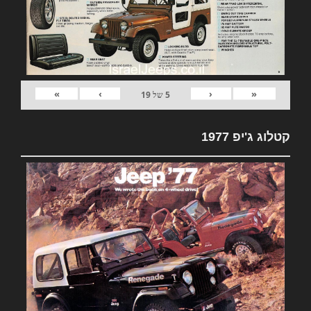
»
›
‹
«
5
של
19
קטלוג ג'יפ 1977