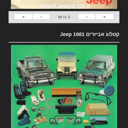
»
›
‹
«
2
של
56
קטלוג אביזרים 1981 Jeep