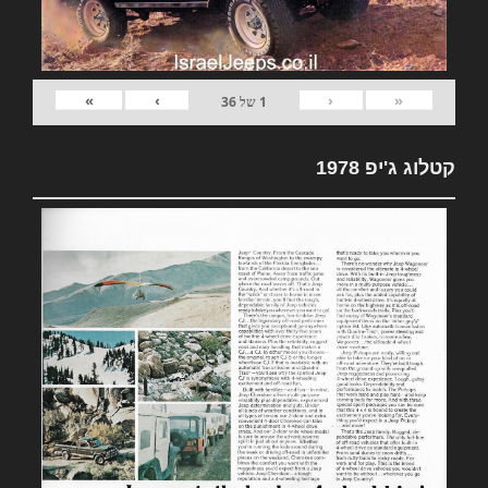
»
›
‹
«
1
של
36
קטלוג ג'יפ 1978