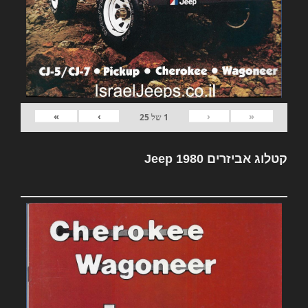
»
›
‹
«
1
של
25
קטלוג אביזרים Jeep 1980