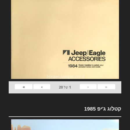
»
›
‹
«
1
של
20
קטלוג ג'יפ 1985