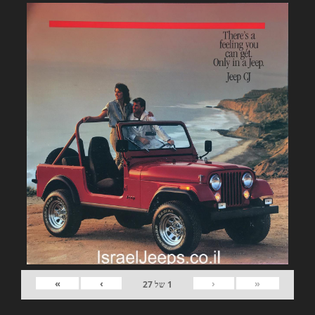
»
›
‹
«
1
של
27