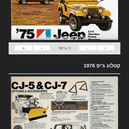
»
›
‹
«
1
של
19
קטלוג ג'יפ 1976