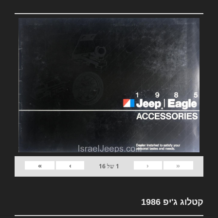
»
›
‹
«
1
של
16
קטלוג ג'יפ 1986