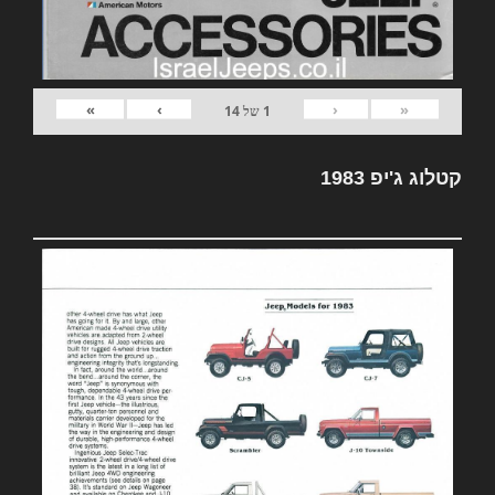
»
›
‹
«
1
של
14
קטלוג ג'יפ 1983