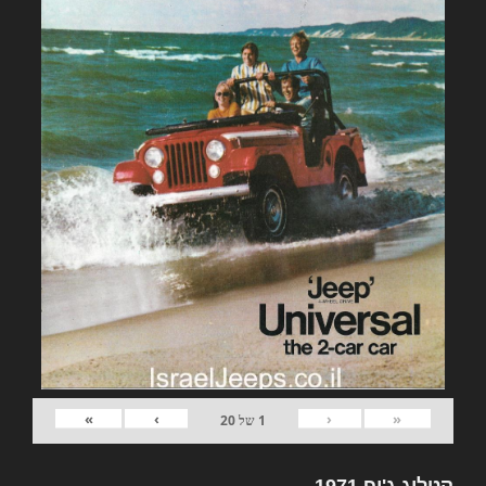
»
›
‹
«
1
של
20