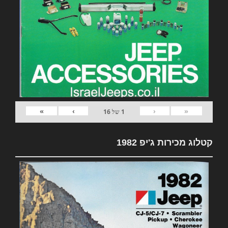
»
›
‹
«
1
של
16
קטלוג מכירות ג'יפ 1982