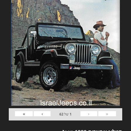
»
›
‹
«
1
של
62