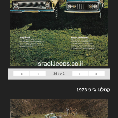
»
›
‹
«
2
של
36
קטלוג ג'יפ 1973