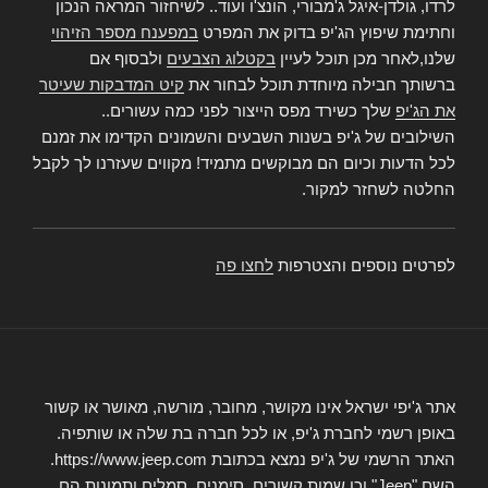
לרדו, גולדן-איגל ג'מבורי, הונצ'ו ועוד.. לשיחזור המראה הנכון
וחתימת שיפוץ הג'יפ בדוק את המפרט
במפענח מספר הזיהוי
שלנו,לאחר מכן תוכל לעיין
בקטלוג הצבעים
ולבסוף אם
ברשותך חבילה מיוחדת תוכל לבחור את
קיט המדבקות שעיטר
את הג'יפ
שלך כשירד מפס הייצור לפני כמה עשורים..
השילובים של ג'יפ בשנות השבעים והשמונים הקדימו את זמנם
לכל הדעות וכיום הם מבוקשים מתמיד! מקווים שעזרנו לך לקבל
החלטה לשחזר למקור.
לפרטים נוספים והצטרפות
לחצו פה
אתר ג'יפי ישראל אינו מקושר, מחובר, מורשה, מאושר או קשור
באופן רשמי לחברת ג'יפ, או לכל חברה בת שלה או שותפיה.
האתר הרשמי של ג'יפ נמצא בכתובת https://www.jeep.com.
השם "Jeep" וכן שמות קשורים, סימנים, סמלים ותמונות הם