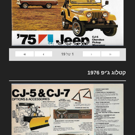
»
›
‹
«
1
של
19
קטלוג ג'יפ 1976