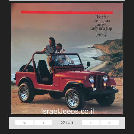
»
›
‹
«
1
של
27