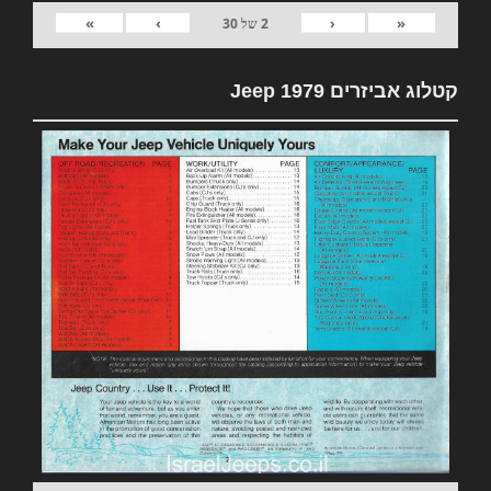
»
›
‹
«
2
של
30
קטלוג אביזרים 1979 Jeep