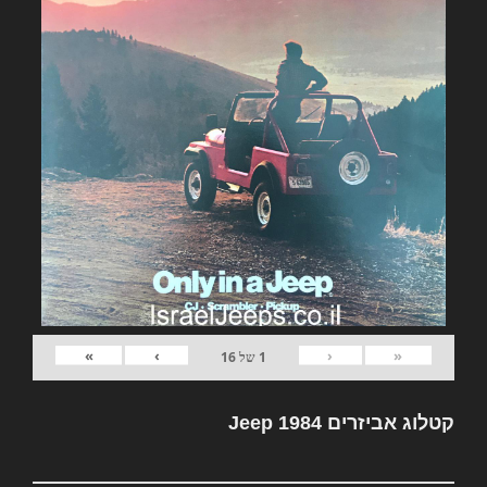
»
›
‹
«
1
של
16
קטלוג אביזרים Jeep 1984