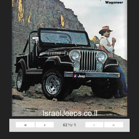
»
›
‹
«
1
של
62