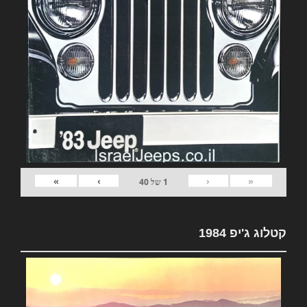
»
›
‹
«
1
של
40
קטלוג ג'יפ 1984