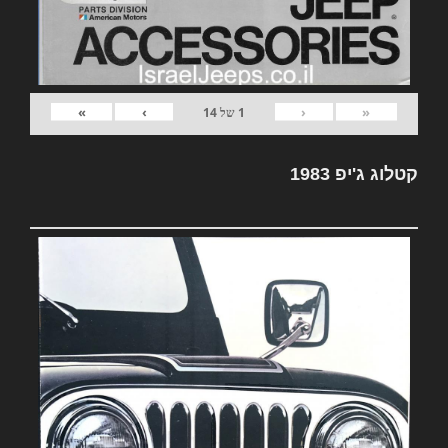
»
›
‹
«
1
של
14
קטלוג ג'יפ 1983