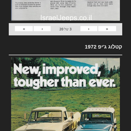
»
›
‹
«
3
של
20
קטלוג ג'יפ 1972