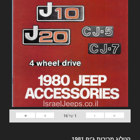
»
›
‹
«
1
של
16
קטלוג מכירות ג'יפ 1981