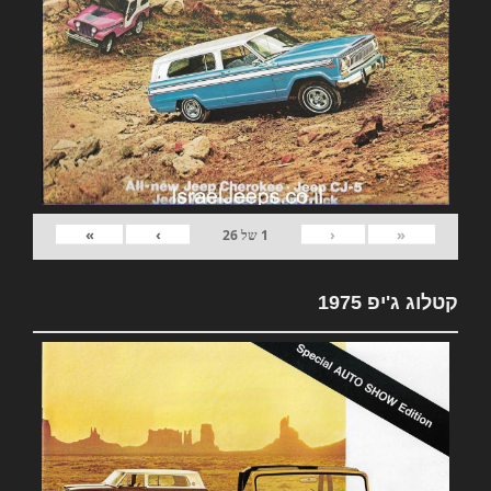
»
›
‹
«
1
של
26
קטלוג ג'יפ 1975