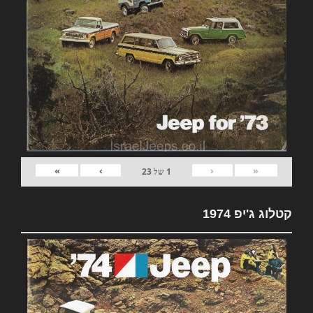
»
›
‹
«
1
של
23
קטלוג ג'יפ 1974