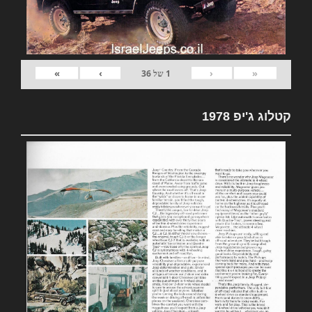
»
›
‹
«
1
של
36
קטלוג ג'יפ 1978