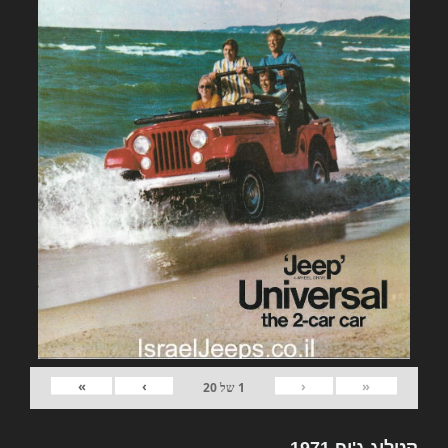
»
›
‹
«
1
של
20