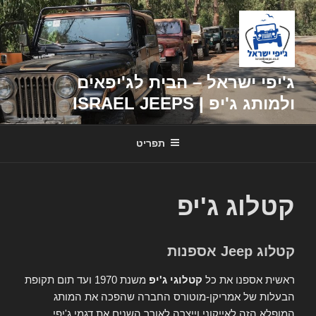
דילוג
לתוכן
ג'יפי ישראל – הבית לג'יפאים
ולמותג ג'יפ | ISRAEL JEEPS
תפריט
קטלוג ג'יפ
קטלוג Jeep אספנות
ראשית אספנו את כל
קטלוגי ג'יפ
משנת 1970 ועד תום תקופת
הבעלות של אמריקן-מוטורס החברה שהפכה את המותג
המופלא הזה לאייקוני וייצרה לאורך השנים את דגמי ג'יפי