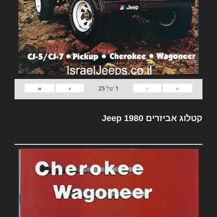
»
›
‹
«
1
של
25
קטלוג אביזרים Jeep 1980