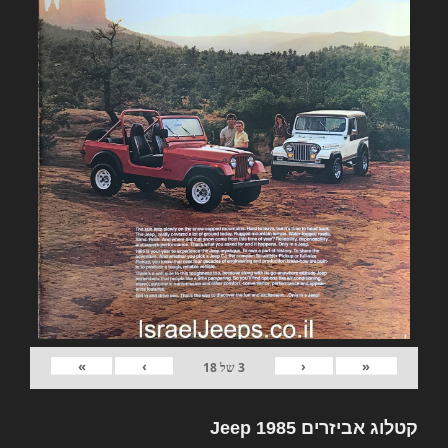
»
›
‹
«
3
של
18
קטלוג אביזרים Jeep 1985