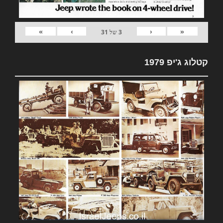
»
›
‹
«
3
של
31
קטלוג ג'יפ 1979