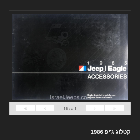
»
›
‹
«
1
של
16
קטלוג ג'יפ 1986