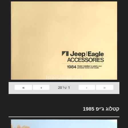
»
›
‹
«
1
של
20
קטלוג ג'יפ 1985