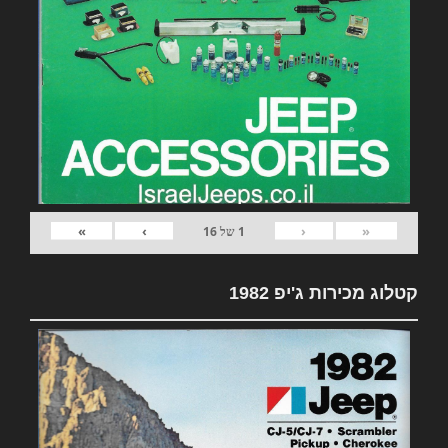
»
›
‹
«
1
של
16
קטלוג מכירות ג'יפ 1982