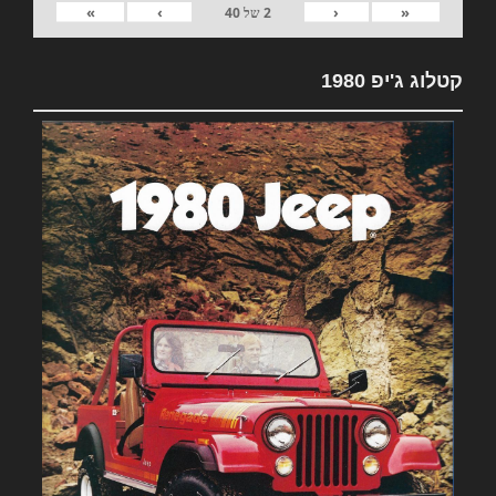
»
›
‹
«
2
של
40
קטלוג ג'יפ 1980