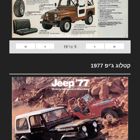
»
›
‹
«
5
של
19
קטלוג ג'יפ 1977