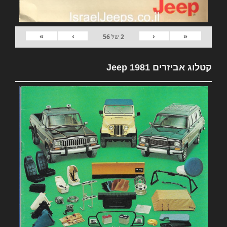
»
›
‹
«
2
של
56
קטלוג אביזרים 1981 Jeep