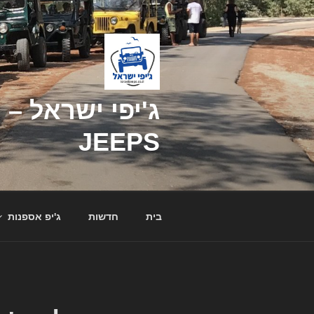
דילוג
לתוכן
JEEPS
בית
חדשות
ג'יפ אספנות