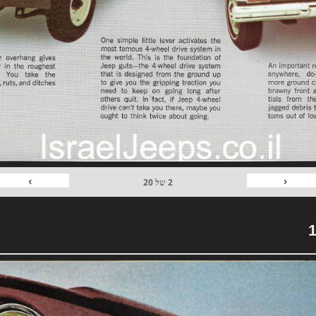
›
‹
2
של
20