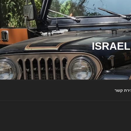
ג'יפי ישראל – הבית לג'יפאים ולמותג ג'יפ | ISRAEL
ירת קשר