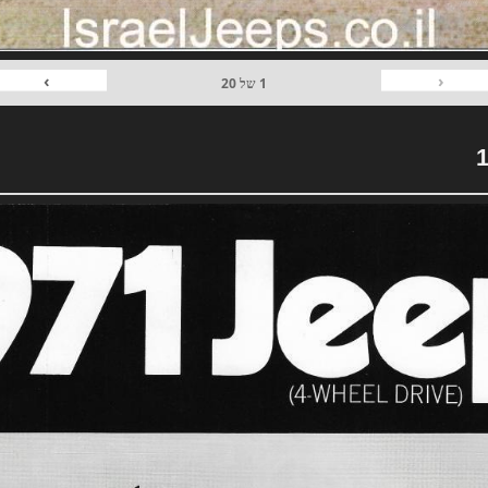
›
‹
1
של
20