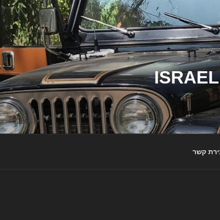
ג'יפי ישראל – הבית לג'יפאים ולמותג ג'יפ | ISRAEL
ירת קשר