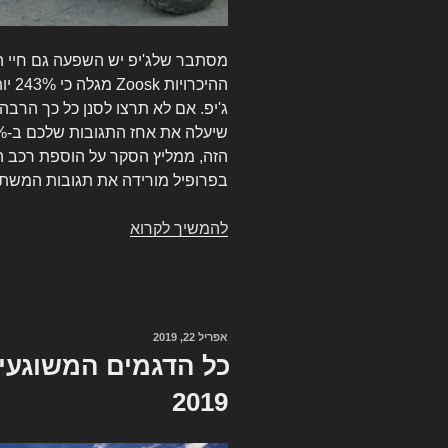
מסתבר שלג'יפ יש השפעה גם חיי ה
ההיכ
ג'יפ. אם לא תרצו לסנן כל כך הרבה
הזה, ממליץ הסקר על הוספת רכב ה
בפרופיל מורידה את תגובות המשתמש
להמשיך לקרוא
למה
כדאי
להוסיף
תמונה
של
פורסם
אפריל 22, 2019
ג'יפ
ב
כל הדגמים המשוגעים
לפרופיל
2019
אתרי
היכרויות