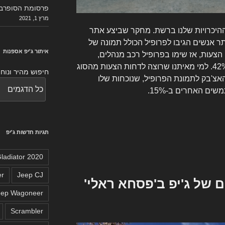
פרסומת הסופרבו
מרץ 1, 2021
היכרויות שלנו ברשת. מחקר שביצע אתר
רויות Zoosk מגלה כי 243% יותר אנשים הגיבו לפרופיל הכולל תמונה של
איתור ג'יפ אספנות
 הצעות, אז שימו בפרופיל רכב מנהלים,
שיעלה את אחז התגובות שלכם ב-42%. למי מאיתנו שרוצה לדחות הצעות מהסוג
חיפוש מהיר ונוח 
אצ'בק לתמונת הפרופיל, שנוכחות שלו
ים האחרים ב-15%.
תגיות חדשות ג'יפ
2020 Jeep Gladiator
er
Jeep CJ
 של ג'יפ ב'פסחא ראלי'
eep Wagoneer
Scrambler