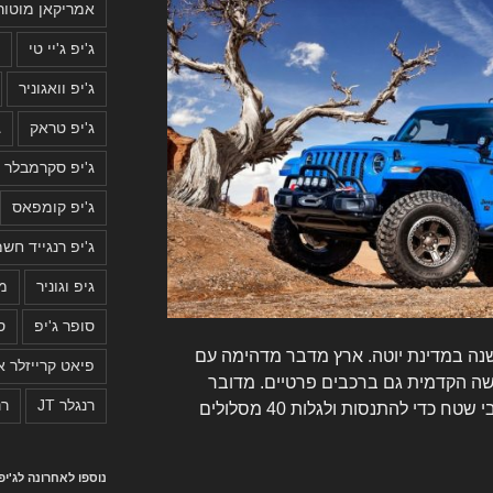
אמריקאן מוטור
ג'יפ ג'יי טי
ג
ג'יפ וואגוניר
ג'יפ טראק
ג
ג'יפ סקרמבלר 2019
ג'יפ קומפאס
ג'יפ רנגייד חשמ
גיפ וגוניר
מה
סופר ג'יפ
ס
שנה במדינת יוטה. ארץ מדבר מדהימה עם
פיאט קרייזלר א
ה הקדמית גם ברכבים פרטיים. מדובר
רנגלר JT
רנ
באירוע של 9 ימים אליו מגיעים אוהבי שטח כדי להתנסות ולגלות 40 מסלולים
נוספו לאחרונה לג'י