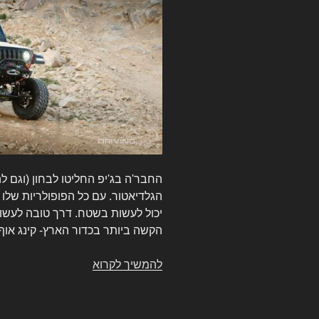
החבר'ה בג'יפ החליטו לבחון (וגם 
הגלדיאטור. עם כל הפופולריות שלו 
יכול לעשות בשטח. דרך טובה לעשות 
הקשה ביותר בכדור הארץ- קינג או
להמשיך לקרוא
ג'יפ
גלדיאטור
מלך
הטנדרים