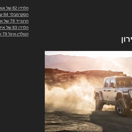
הלרדו 82 של אוהד
הסקרמבלר 84 של צ'יקו
הרנגייד 79 של ארז
הלרדו 83 של אילן
הגולדן-איגל 79 של אוהד
רון