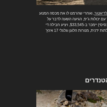
דיאטור
, ואחרי שהרמנו לו את מכסה המנוע
עם יכולות ג'יפ, הגיעה השעה לדבר על
המחיר. גלדיאטור ספורט (הדגם הבסיסי) יימכר ב-$33,545, ויציע חבילה די
בסיסית עם חלונות ידניים, נעילת דלתות ידנית, מנורות הלוגן וגלגלי 17 אינץ'
הטנדרים