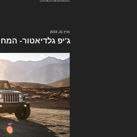
הדגמים
המשוגעים
של
ג'יפ
מרץ 31, 2019
פורסם
ב'פסחא
ב
ג'יפ גלדיאטור- המחי
ראלי'
2019