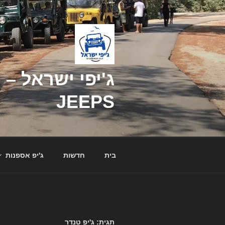
דילוג
לתוכן
JEEPS
בית
חדשות
ג'יפ אספנות
תגית: ג'יפ טנדר