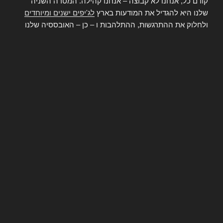
קודם כל, אנחנו לא קבוצה – אנחנו קהילה. המטרה השניה
שלנו היא להגדיל את המודעות בארץ
לג'יפים ישנים ומיוחדים
ולחלוק את ההתרגשות, ההתלהבות ו – כן – האובססיה שלנו
עם כלי הרכב הנדירים האלה. המטרה הראשונה שלנו היא
לקיים קהילת ג'יפאיי אספנות מפרגנת, תומכת ומסייעת. ולא, זה
לא אומר לכתוב "מדהים" אחרי פוסטים של חברים, אלא להציע
עזרה אמיתית – גם פה, בקבוצה, וגם בעולם האמיתי.
בדף הקבוצה שלנו תמצאו המון תוכן כולל כתבות וסקירות על
דגמי אספנות, סיקור תערוכות רלוונטיות,
ג'יפים וחלפים
למכירה
, שאלות והמלצות על בעלי מקצוע, עזרה בפתרון תקלות
ועוד.
הקבוצה ציבורית ופתוחה בפני כולם. אתם מוזמנים לספר לנו
על חידושים בתחום, להתייעץ, לשאול, להציע וגם לחלוק חוויות
שקשורות לכלי הרכב שלכם או למסעות שעשיתם איתם.
יש לכם שאלה של מתחילים? אל תתביישו. מבטיחים שלא נרד
עליכם.