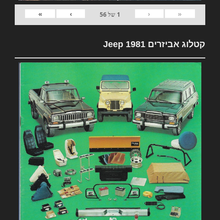
»
›
‹
«
1
של
56
קטלוג אביזרים 1981 Jeep