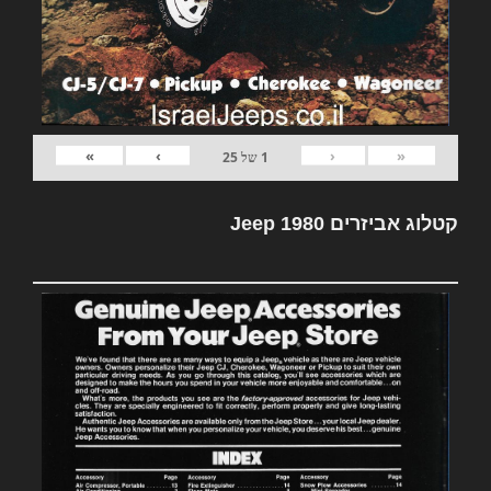
»
›
‹
«
1
של
25
קטלוג אביזרים Jeep 1980