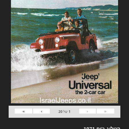
»
›
‹
«
1
של
20