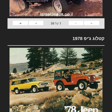
»
›
‹
«
1
של
36
קטלוג ג'יפ 1978