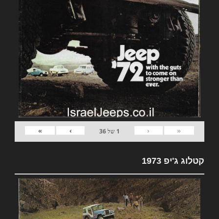
»
›
‹
«
1
של
36
קטלוג ג'יפ 1973