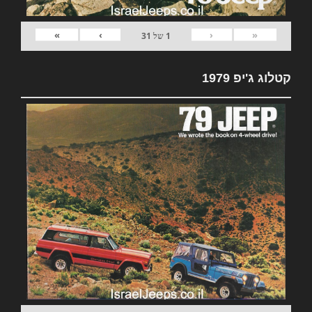
»
›
‹
«
1
של
31
קטלוג ג'יפ 1979