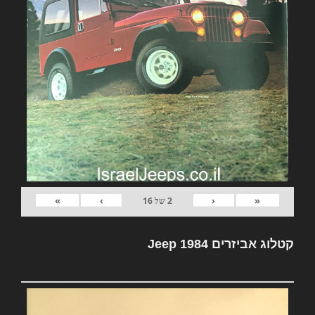
»
›
‹
«
2
של
16
קטלוג אביזרים Jeep 1984