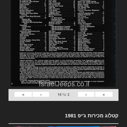
»
›
‹
«
2
של
16
קטלוג מכירות ג'יפ 1981