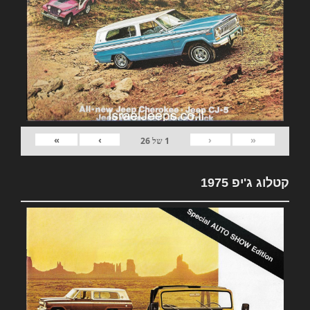
»
›
‹
«
1
של
26
קטלוג ג'יפ 1975