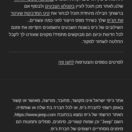
שלנו,לאחר מכן תוכל לעיין
בקטלוג הצבעים
ולבסוף אם
ברשותך חבילה מיוחדת תוכל לבחור את
קיט המדבקות שעיטר
את הג'יפ
שלך כשירד מפס הייצור לפני כמה עשורים..
השילובים של ג'יפ בשנות השבעים והשמונים הקדימו את זמנם
לכל הדעות וכיום הם מבוקשים מתמיד! מקווים שעזרנו לך לקבל
החלטה לשחזר למקור.
לפרטים נוספים והצטרפות
לחצו פה
אתר ג'יפי ישראל אינו מקושר, מחובר, מורשה, מאושר או קשור
באופן רשמי לחברת ג'יפ, או לכל חברה בת שלה או שותפיה.
האתר הרשמי של ג'יפ נמצא בכתובת https://www.jeep.com.
השם "Jeep" וכן שמות קשורים, סימנים, סמלים ותמונות הם
סימנים מסחריים רשומים של חברת ג'יפ.