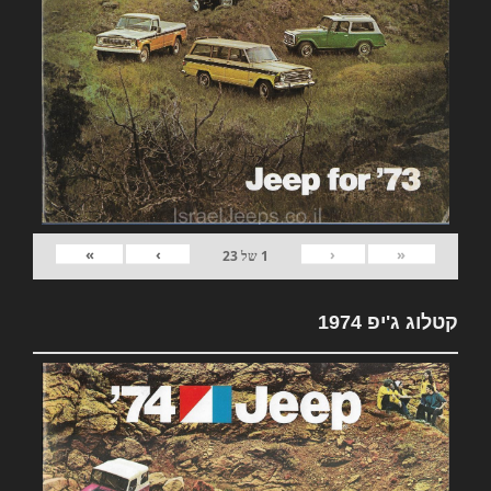
»
›
‹
«
1
של
23
קטלוג ג'יפ 1974