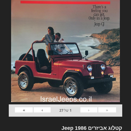
»
›
‹
«
1
של
27
קטלוג אביזרים Jeep 1986