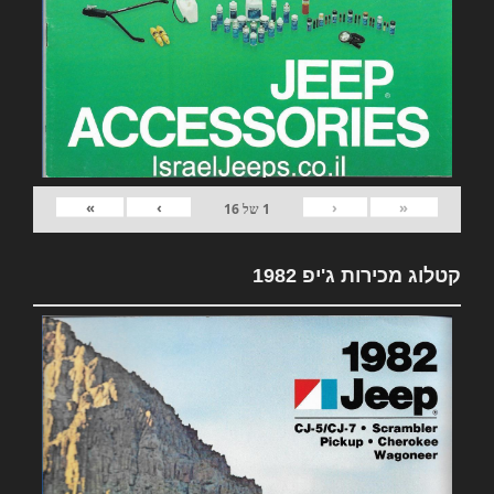
»
›
‹
«
1
של
16
קטלוג מכירות ג'יפ 1982