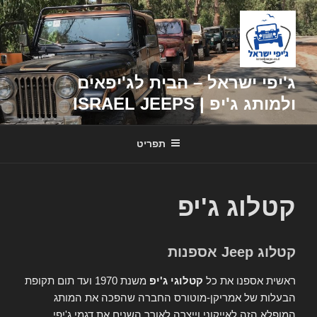
דילוג
לתוכן
ג'יפי ישראל – הבית לג'יפאים
ולמותג ג'יפ | ISRAEL JEEPS
תפריט
קטלוג ג'יפ
קטלוג Jeep אספנות
ראשית אספנו את כל
קטלוגי ג'יפ
משנת 1970 ועד תום תקופת
הבעלות של אמריקן-מוטורס החברה שהפכה את המותג
המופלא הזה לאייקוני וייצרה לאורך השנים את דגמי ג'יפי