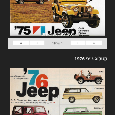
»
›
‹
«
1
של
19
קטלוג ג'יפ 1976