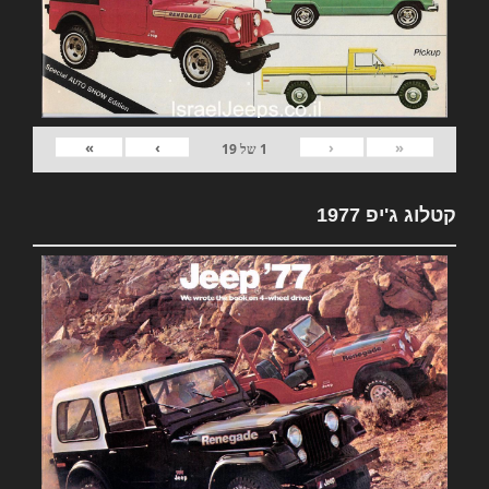
»
›
‹
«
1
של
19
קטלוג ג'יפ 1977