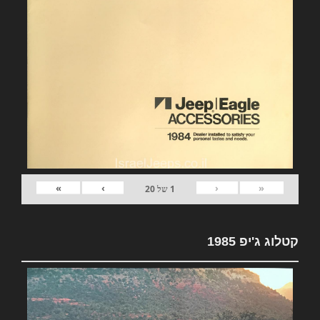
»
›
‹
«
1
של
20
קטלוג ג'יפ 1985