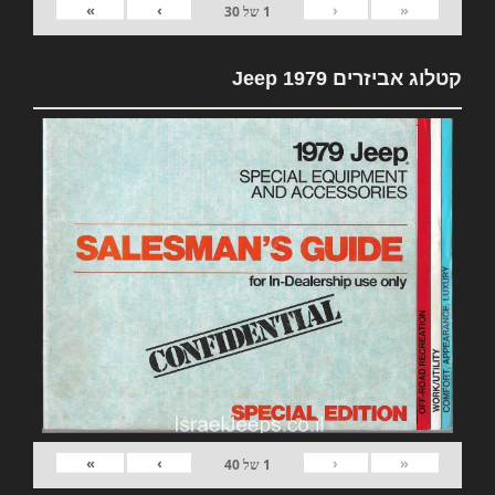
»
›
‹
«
1
של
30
קטלוג אביזרים 1979 Jeep
»
›
‹
«
1
של
40