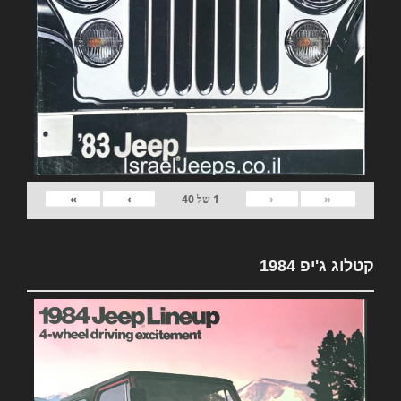
»
›
‹
«
1
של
40
קטלוג ג'יפ 1984