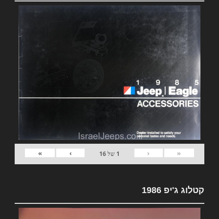
»
›
‹
«
1
של
16
קטלוג ג'יפ 1986