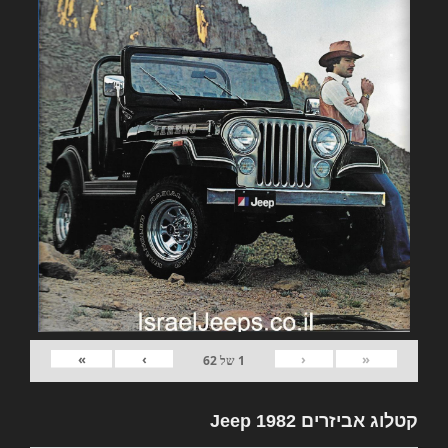
»
›
‹
«
1
של
62
קטלוג אביזרים 1982 Jeep