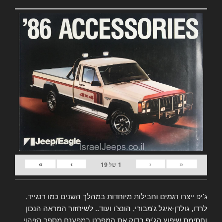
»
›
‹
«
1
של
19
ג'יפ ייצרו דגמים וחבילות מיוחדות במהלך השנים כמו רנגייד,
לרדו, גולדן-איגל ג'מבורי, הונצ'ו ועוד.. לשיחזור המראה הנכון
וחתימת שיפוץ הג'יפ בדוק את המפרט
במפענח מספר הזיהוי