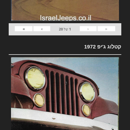
»
›
‹
«
1
של
20
קטלוג ג'יפ 1972