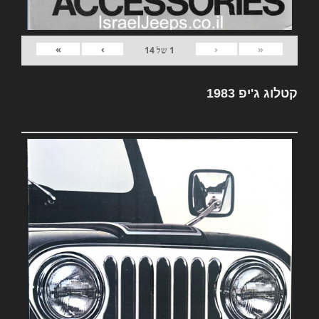
»
›
‹
«
1
של
14
קטלוג ג'יפ 1983