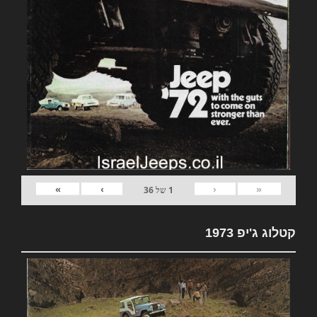
»
›
‹
«
1
של
36
קטלוג ג'יפ 1973