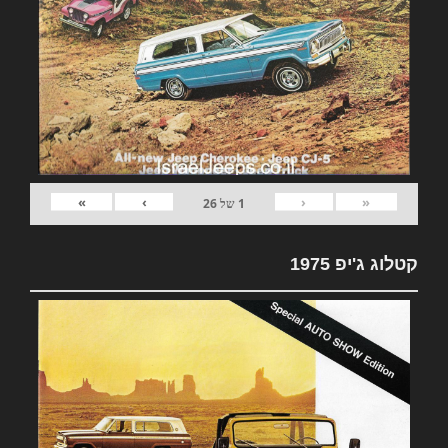
»
›
‹
«
1
של
26
קטלוג ג'יפ 1975