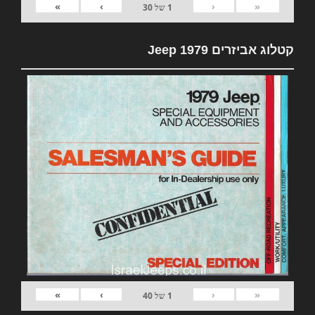
»
›
‹
«
1
של
30
קטלוג אביזרים 1979 Jeep
»
›
‹
«
1
של
40