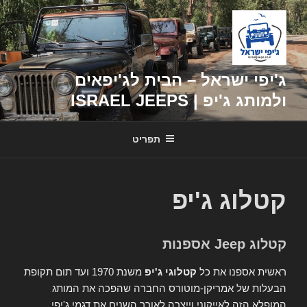
דילוג
לתוכן
ג'יפי ישראל – הבית לג'יפאים
ולמותג ג'יפ | ISRAEL JEEPS
תפריט
קטלוג ג'יפ
קטלוג Jeep אספנות
ראשית אספנו את כל
קטלוגי ג'יפ
משנת 1970 ועד תום תקופת
הבעלות של אמריקן-מוטורס החברה שהפכה את המותג
המופלא הזה לאייקוני וייצרה לאורך השנים את דגמי ג'יפי