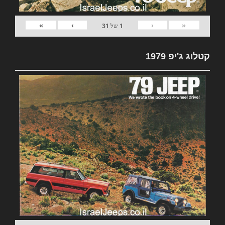
»
›
‹
«
1
של
31
קטלוג ג'יפ 1979