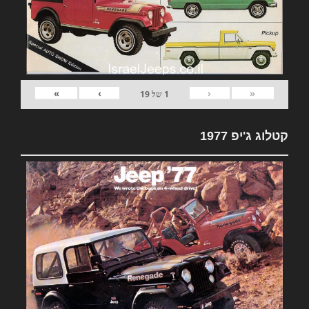
»
›
‹
«
1
של
19
קטלוג ג'יפ 1977