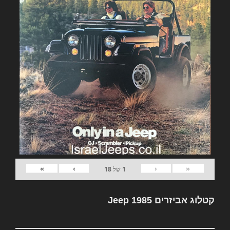
»
›
‹
«
1
של
18
קטלוג אביזרים Jeep 1985