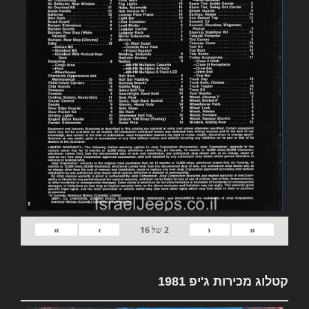
»
›
‹
«
2
של
16
קטלוג מכירות ג'יפ 1981