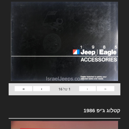
»
›
‹
«
1
של
16
קטלוג ג'יפ 1986