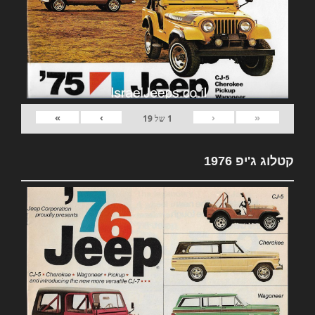
»
›
‹
«
1
של
19
קטלוג ג'יפ 1976