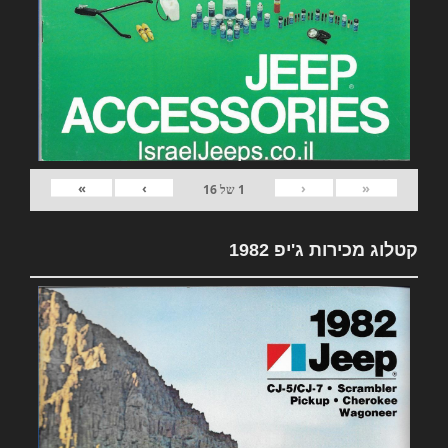
»
›
‹
«
1
של
16
קטלוג מכירות ג'יפ 1982