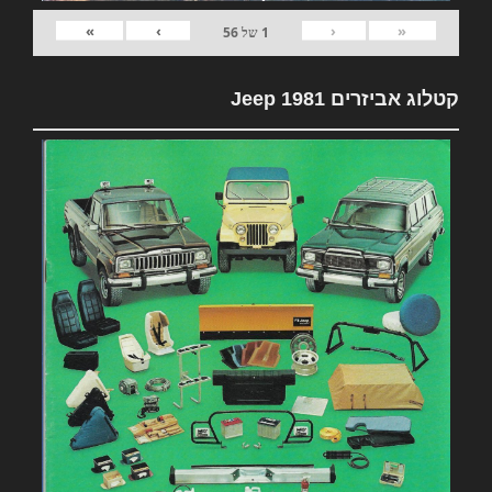
»
›
‹
«
1
של
56
קטלוג אביזרים 1981 Jeep