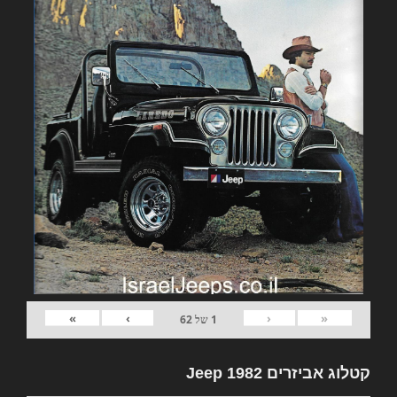
»
›
‹
«
1
של
62
קטלוג אביזרים 1982 Jeep