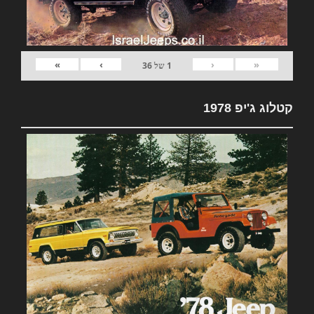
»
›
‹
«
1
של
36
קטלוג ג'יפ 1978