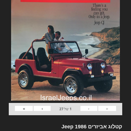
»
›
‹
«
1
של
27
קטלוג אביזרים Jeep 1986