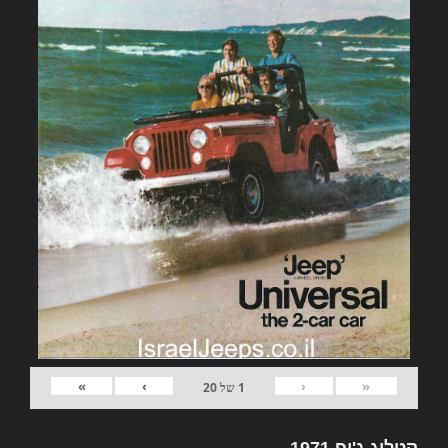
»
›
‹
«
1
של
20