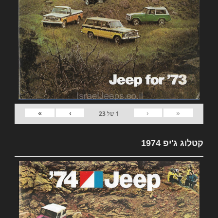
»
›
‹
«
1
של
23
קטלוג ג'יפ 1974