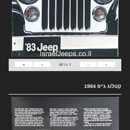
»
›
‹
«
1
של
40
קטלוג ג'יפ 1984