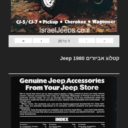
»
›
‹
«
1
של
25
קטלוג אביזרים Jeep 1980