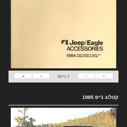
»
›
‹
«
1
של
20
קטלוג ג'יפ 1985