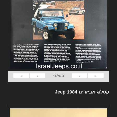
»
›
‹
«
3
של
16
קטלוג אביזרים Jeep 1984