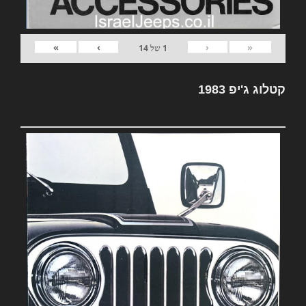
»
›
‹
«
1
של
14
קטלוג ג'יפ 1983