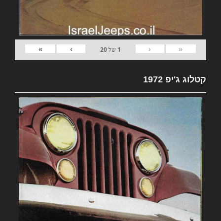
»
›
‹
«
1
של
20
קטלוג ג'יפ 1972