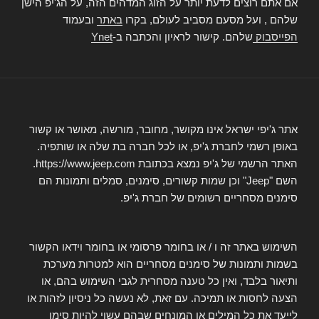
אם אתם רוצים לדעת יותר על הזוג המדהים הזה, על הג'יפ הישן
שלהם , ועל מסעם מסביב לעולם, בקרו
באתר
ובעמוד
הפייסבוק
שלהם. קישור לראיון והכתבה ב-
Ynet
אתר ג'יפי ישראל אינו מקושר, מחובר, מורשה, מאושר או קשור
באופן רשמי לחברת ג'יפ, או לכל חברה בת שלה או שותפיה.
האתר הרשמי של ג'יפ נמצא בכתובת https://www.jeep.com.
השם "Jeep" וכן שמות קשורים, סימנים, סמלים ותמונות הם
סימנים מסחריים רשומים של חברת ג'יפ.
השימוש באתר זה ו / או בחומר פרסומי או בחומר וידאו הקשור
בשמות ותמונות של סימנים מסחריים הוא למטרות מערכת
ותיאור בלבד, ואין כל טענה מסחרית לגבי השימוש בהם, או
הצעה לחסות או תמיכה. עם זאת, לא נעשה כל ניסיון לזהות או
לייעד את כל המילים או המונחים שבהם עשוי להיות סימן