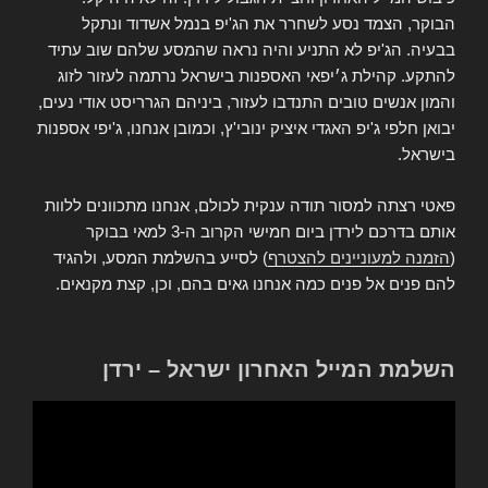
הבוקר, הצמד נסע לשחרר את הג'יפ בנמל אשדוד ונתקל
בבעיה. הג'יפ לא התניע והיה נראה שהמסע שלהם שוב עתיד
להתקע. קהילת ג׳יפאי האספנות בישראל נרתמה לעזור לזוג
והמון אנשים טובים התנדבו לעזור, ביניהם הגרריסט אודי נעים,
יבואן חלפי ג'יפ האגדי איציק ינובי'ץ, וכמובן אנחנו, ג'יפי אספנות
בישראל.
פאטי רצתה למסור תודה ענקית לכולם, אנחנו מתכוונים ללוות
אותם בדרכם לירדן ביום חמישי הקרוב ה-3 למאי בבוקר
(
הזמנה למעוניינים להצטרף
) לסייע בהשלמת המסע, ולהגיד
להם פנים אל פנים כמה אנחנו גאים בהם, וכן, קצת מקנאים.
השלמת המייל האחרון ישראל – ירדן