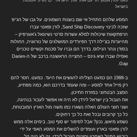
פאטי ולורן אפטון יחד עם אוהד גולן "הישראלי" 😉 מג'יפי אספנות
בישראל
המסע שלהם התחיל אי שם בשנות השמונים. על גבו של הג'יפ
שזכה לכינוי Sand Ship Discovery, לורן ופאטי עברו
הרפתקאות שיכולות למלא עשרות סרטי נשיונאל ג'אוגרפיק –
מהיערות בצ'ילה דרך הפיורדים המושלגים של נורווגיה, החולות
בסודן ונהר הנילוס. בדרך הם גברו על סכנות וקשיים טכניים
ואפילו שברו שיא גינס – החצייה הראשונה ברכב של ה-Darien
Gap.
ב-1988 הם כמעט הצליחו להגשים את היעד. כמעט. חסר להם
רק מייל אחד למסע – ומה שעמד בדרכם הוא, כמה מפתיע,
המצב הבטחוני במזרח התיכון.
את הגבול בין ישראל לירדן לא היה אז אפשר לעבור בנהיגה,
ושני חוצי העולם האלה נשארו כמו משה מול הארץ המובטחת,
כל כך קרובים ובכל זאת כל כך רחוקים.
נשמע מיאש, נכון? אבל לסיפור יש סוף טוב. בימים אלה ממש
לורן ופאטי בארץ ועומדים להשלים את המסע האפי על ידי
כיבוש המייל האחרון וחציית הגבול לירדן. זה לא היה קל.