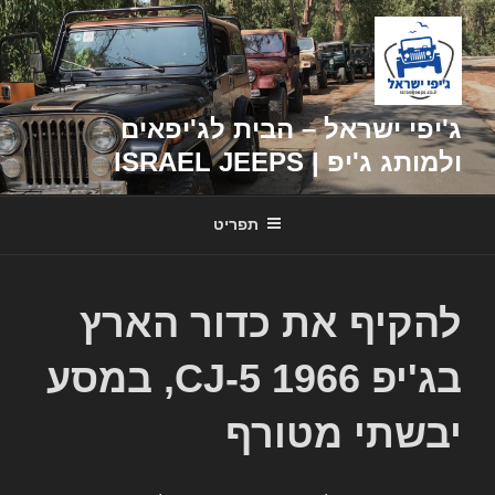
דילוג
לתוכן
ג'יפי ישראל – הבית לג'יפאים
ולמותג ג'יפ | ISRAEL JEEPS
תפריט
להקיף את כדור הארץ
בג'יפ 1966 CJ-5, במסע
יבשתי מטורף