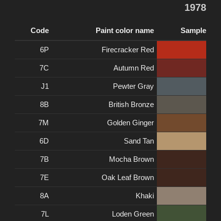
1978
Code
Paint color name
Sample
6P
Firecracker Red
7C
Autumn Red
J1
Pewter Gray
8B
British Bronze
7M
Golden Ginger
6D
Sand Tan
7B
Mocha Brown
7E
Oak Leaf Brown
8A
Khaki
7L
Loden Green