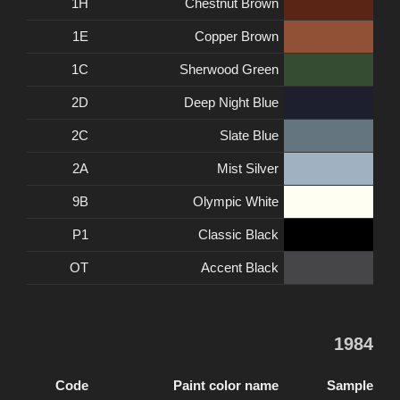
1H
Chestnut Brown
1E
Copper Brown
1C
Sherwood Green
2D
Deep Night Blue
2C
Slate Blue
2A
Mist Silver
9B
Olympic White
P1
Classic Black
OT
Accent Black
1984
Code
Paint color name
Sample