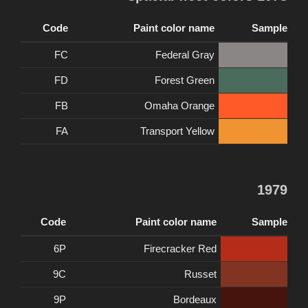
Code
Paint color name
Sample
FC
Federal Gray
FD
Forest Green
FB
Omaha Orange
FA
Transport Yellow
1979
Code
Paint color name
Sample
6P
Firecracker Red
9C
Russet
9P
Bordeaux