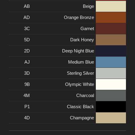
AB
Beige
AD
Orange Bronze
3C
Garnet
5D
Dark Honey
2D
Deep Night Blue
AJ
Medium Blue
3D
Sterling Silver
9B
Olympic White
4M
Charcoal
P1
Classic Black
4D
Champagne