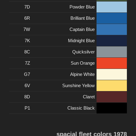
7D
Powder Blue
6R
Brilliant Blue
7W
Captain Blue
7K
Midnight Blue
8C
Quicksilver
7Z
Sun Orange
G7
Alpine White
6V
Sunshine Yellow
8D
Claret
P1
Classic Black
1978 spacial fleet colors