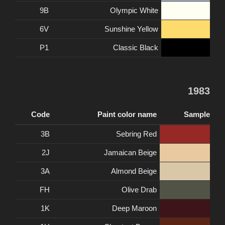
9B
Olympic White
6V
Sunshine Yellow
P1
Classic Black
1983
Code
Paint color name
Sample
3B
Sebring Red
2J
Jamaican Beige
3A
Almond Beige
FH
Olive Drab
1K
Deep Maroon