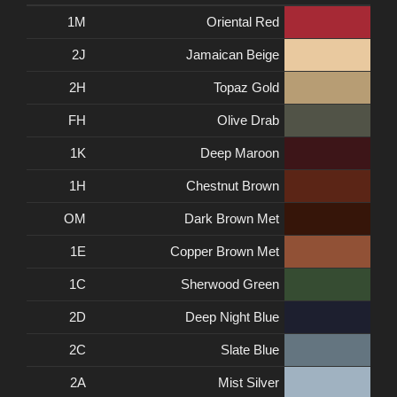
1M
Oriental Red
2J
Jamaican Beige
2H
Topaz Gold
FH
Olive Drab
1K
Deep Maroon
1H
Chestnut Brown
OM
Dark Brown Met
1E
Copper Brown Met
1C
Sherwood Green
2D
Deep Night Blue
2C
Slate Blue
2A
Mist Silver