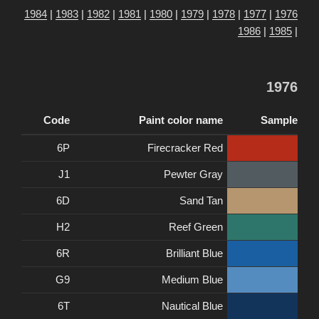
1984
|
1983
|
1982
|
1981
|
1980
|
1979
|
1978
|
1977
|
1976
1986
|
1985
|
1976
Code
Paint color name
Sample
6P
Firecracker Red
J1
Pewter Gray
6D
Sand Tan
H2
Reef Green
6R
Brilliant Blue
G9
Medium Blue
6T
Nautical Blue