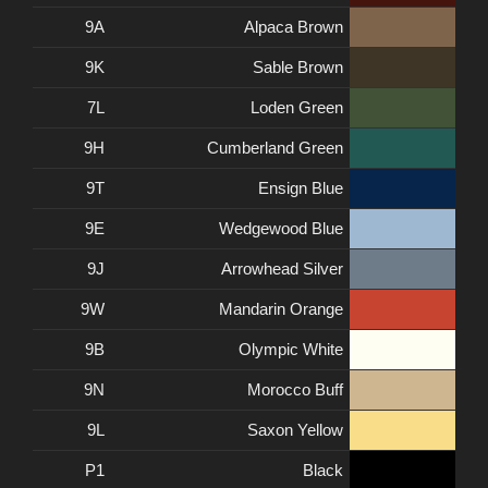
9A
Alpaca Brown
9K
Sable Brown
7L
Loden Green
9H
Cumberland Green
9T
Ensign Blue
9E
Wedgewood Blue
9J
Arrowhead Silver
9W
Mandarin Orange
9B
Olympic White
9N
Morocco Buff
9L
Saxon Yellow
P1
Black