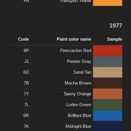
FA
Transport Yellow
1977
Code
Paint color name
Sample
6P
Firecracker Red
J1
Pewter Gray
6D
Sand Tan
7B
Mocha Brown
7Y
Tawny Orange
7L
Loden Green
6R
Brilliant Blue
7K
Midnight Blue