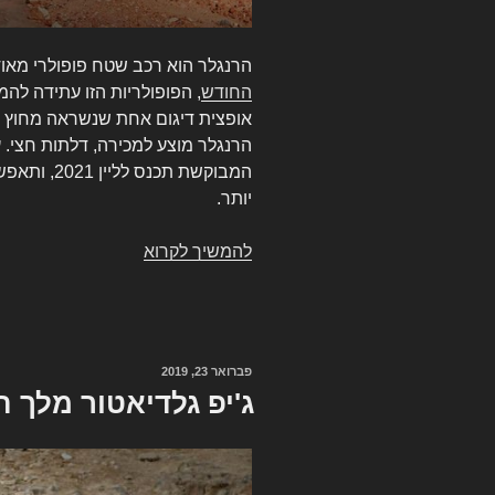
הרנגלר הוא רכב שטח פופולרי מאוד
החודש
, הפופולריות הזו עתידה להמ
אופצית דיגום אחת שנשראה מחוץ 
הרנגלר מוצע למכירה, דלתות חצי. 
המבוקשת תכנ
יותר.
להמשיך לקרוא
ג'יפ
רנגלר
עם
דלתות
חצי
פורסם
פברואר 23, 2019
ישר
ב
ג'יפ גלדיאטור מלך 
מהמפעל!