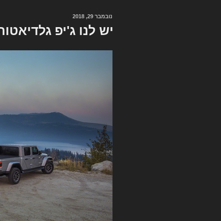
של
פורסם
נובמבר 29, 2018
ג'יפ,
ב
יש לנו ג'יפ גלדיאטור
טולדו
צפון