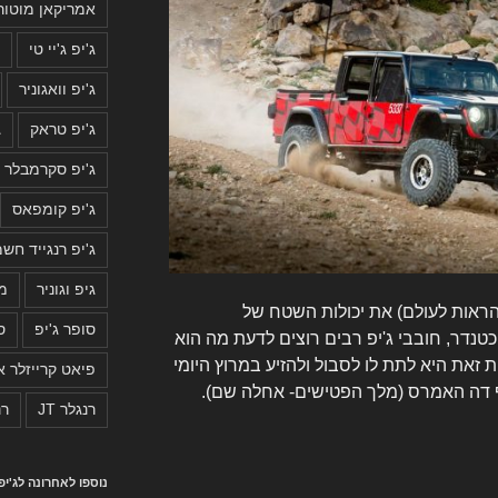
אמריקאן מוטור
ג'יפ ג'יי טי
ג
ג'יפ וואגוניר
ג'יפ טראק
ג
ג'יפ סקרמבלר 2019
ג'יפ קומפאס
ג'יפ רנגייד חשמ
גיפ וגוניר
מה
להראות לעולם) את יכולות השטח של
סופר ג'יפ
ס
כטנדר, חובבי ג'יפ רבים רוצים לדעת מה הוא
זאת היא לתת לו לסבול ולהזיע במרוץ היומי
פיאט קרייזלר א
ף דה האמרס (מלך הפטישים- אחלה שם).
רנגלר JT
רנ
נוספו לאחרונה לג'י