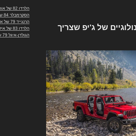
הלרדו 82 של אוהד
הסקרמבלר 84 של צ'יקו
הרנגייד 79 של ארז
לוגיים של ג'יפ שצריך
הלרדו 83 של אילן
הגולדן-איגל 79 של אוהד