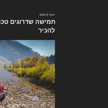
מלך
הטנדרים
ינואר 8, 2019
פורסם
ב
חמישה שדרוגים טכנו
להכיר