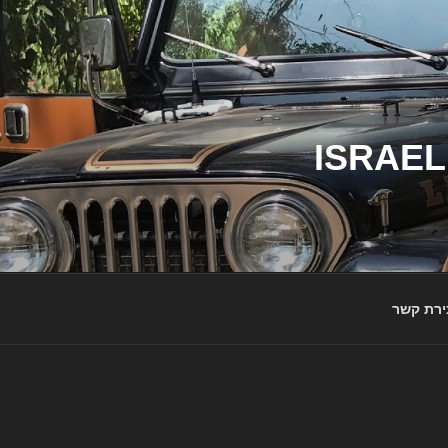
ג'יפי ישראל – הבית לג'יפאים ולמותג ג'יפ | ISRAEL
ירת קשר