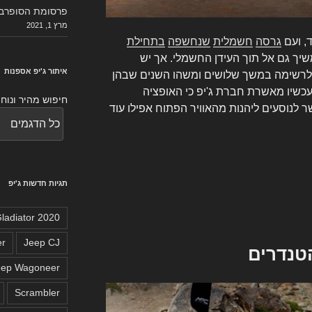
פרסומת הסופרבו
מרץ 1, 2021
, ועם
גרסה
חשמלית
שנחשפה
בתחילת
שיך גם אל תוך העידן החשמלי. אך יש
איתור ג'יפ אספנות
לרשימה במשך שלושים ומשהו השנים שבהן
עכשיו מאשרת חברת ג'יפ כי האופציה
חיפוש מהיר ונוח 
ס לליין 2021, ותאפשר לנוסעים ליהנות מהאוויר הפתוח אפילו עוד
תגיות חדשות ג'יפ
2020 Jeep Gladiator
er
Jeep CJ
הטנדרים
eep Wagoneer
Scrambler