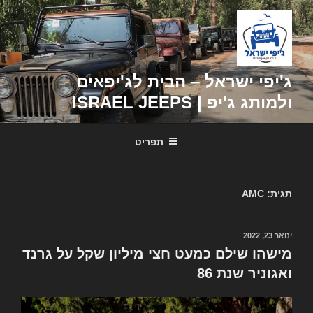
דילוג
לתוכן
ג'יפי ישראל – הבית לג'יפאים
ולמותג ג'יפ | ISRAEL JEEPS
תפריט
תגית: AMC
ינואר 23, 2022
פורסם
ב
מישהו שילם כמעט חצי מיליון שקל על גרנד
ואגוניר שנת 86