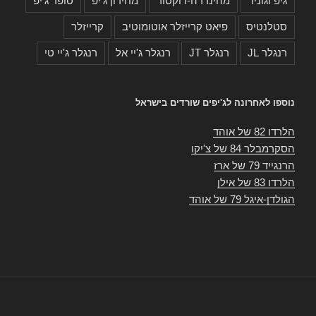
גיפ וגוניר
מהינדרה-רוקסור
מחירון ג'יפ
סופר ג'יפ
סטלנטיס
פיאט קרייזלר אוטומוטיב
קרייזלר
רנגלר JL
רנגלר JT
רנגלר ג'יי אל
רנגלר ג'יי טי
נוספו לאחרונה לג'יפים שורדים בישראל
הלרדו 82 של אוהד
הסקרמבלר 84 של צ'יקו
הרנגייד 79 של ארז
הלרדו 83 של אילן
הגולדן-איגל 79 של אוהד