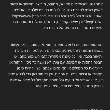
אתר ג'יפי ישראל אינו מקושר, מחובר, מורשה, מאושר או קשור
באופן רשמי לחברת ג'יפ, או לכל חברה בת שלה או שותפיה.
האתר הרשמי של ג'יפ נמצא בכתובת https://www.jeep.com.
השם "Jeep" וכן שמות קשורים, סימנים, סמלים ותמונות הם
סימנים מסחריים רשומים של חברת ג'יפ.
השימוש באתר זה ו / או בחומר פרסומי או בחומר וידאו הקשור
בשמות ותמונות של סימנים מסחריים הוא למטרות מערכת
ותיאור בלבד, ואין כל טענה מסחרית לגבי השימוש בהם, או
הצעה לחסות או תמיכה. עם זאת, לא נעשה כל ניסיון לזהות או
לייעד את כל המילים או המונחים שבהם עשוי להיות סימן
מסחרי או זכויות קנייניות אחרות. אין באמור כאן כדי לבטא פסק
דין, או להשפיע על תוקפו של מעמד חוקי של כל מילה או מונח
כסימן מסחרי, סימן שירות או סימן קנייני אחר.