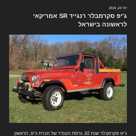
לטולדו,
הבית
יולי 24, 2018
פורסם
ב
של
ג'יפ סקרמבלר רנגייד SR אמריקאי
ג'יפ
לראשונה בישראל
ג'יפ סקרמבלר שנת 82, גרסת הטנדר של חברת ג'יפ, הראשון