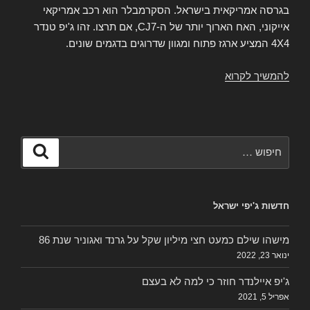
בגרסה אמריקאית בישראל. הסקרמבלר הוא רכב אמריקאי
אייקוני, האח הארוך יותר של ה-CJ7, אם תרצו. זהו ג'יפ טנדר
4X4 המציע ארגז פתוח ומגוון שדרוגים בדגמים שונים.
להמשיך לקרוא
ג'יפ
סקרמבלר
רנגייד
SR
אמריקאי
חפש:
חיפוש
לראשונה
בישראל
חדשות ג'יפי ישראל
מישהו שילם כמעט חצי מיליון שקל על גרנד ואגוניר שנת 86
ינואר 23, 2022
ג'יפ איילנדר חוזר כי למה לא בעצם
אפריל 5, 2021