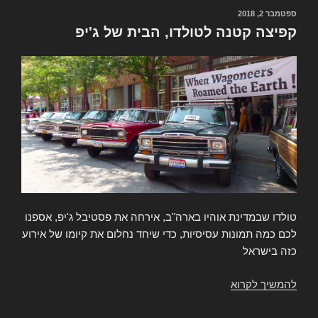
חצי
פורסם
ספטמבר 2, 2018
ב
מיליון
קפיצה קטנה לטולדו, הבית של ג'יפ
שקל
על
גרנד
ואגוניר
שנת
86
טולדו שבמדינת אוהיו בארה"ב, אירחה את פסטיבל ג'יפ, אספנו
לכם כמה תמונות עסיסיות, כדי שיחד נחלום את קיומו של אירוע
כזה בישראל
להמשיך לקרוא
קפיצה
קטנה