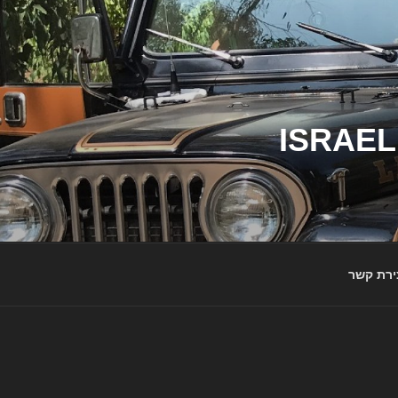
ג'יפי ישראל – הבית לג'יפאים ולמותג ג'יפ | ISRAEL
ירת קשר