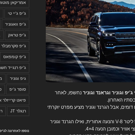
אמריקאן מוטור
ג'יפ ג'יי טי
ג
ג'יפ וואגוניר
ג'יפ טראק
ג
ג'יפ סקרמבלר 2019
ג'יפ קומפאס
ג'יפ רנגייד חשמ
גיפ וגוניר
מה
סופר ג'יפ
ס
י
ג'יפ וגוניר וגראנד וגוניר
נחשפו, לאחר
סתיו האחרון.
פיאט קרייזלר א
דומים, אבל הגרנד וגוניר מציע מפרט יוקרתי
רנגלר JT
רנ
הוגוניר מגיע כסטנדרט עם מנוע 5.7 ליטר V-8 והנעה אחורית, ואילו הגרנד וגוניר
נוספו לאחרונה לג'י