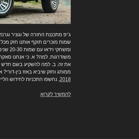
שמות מוכרים תוקף אותנו חזק מכל הכ
ומשחקי ו
משודרגות. למה? א. כי אנחנו סאקרי
את זה. ב. למה להשקיע בשם חדש 
ממותג וחזק שיביא באזז בין-דורי? 
2018
, נחשפו התכניות לחידוש הליין 
להמשיך לקרוא
ג'יפ
וגוניר
וגרנד-וגוניר
חוזרים
לפס
הייצור