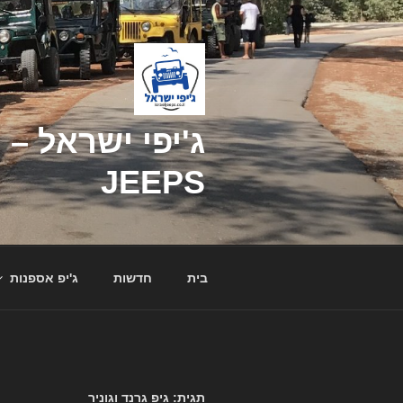
דילוג
לתוכן
JEEPS
בית
חדשות
ג'יפ אספנות
תגית: גיפ גרנד וגוניר