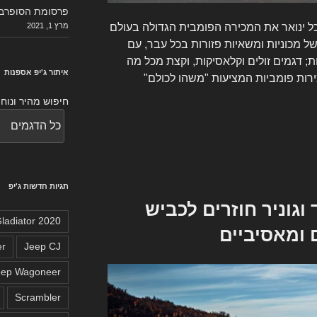
פרסומת הסופרבו
מרץ 1, 2021
ל ינואר את המכירה הפומבית הגדולה בעולם
של מכוניות ומשאיות פזורות בכל עבר, עם
ת; דגמים זולים וקלאסיקות, וקצת מכל מה
איתור ג'יפ אספנות
רות פומביות המציעות "משהו לכולם"
חיפוש מהיר ונוח 
תגיות חדשות ג'יפ
ד וגוניר חוזרים לכביש
2020 Jeep Gladiator
 ומאסיביים
er
Jeep CJ
eep Wagoneer
Scrambler