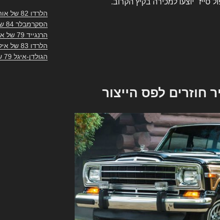
 סייז" יוצעו למכירה בקיץ הקרוב.
הלרדו 82 של אוהד
הסקרמבלר 84 של צ'יקו
הרנגייד 79 של ארז
הלרדו 83 של אילן
הגולדן-איגל 79 של אוהד
ניר חוזרים לפס הייצור