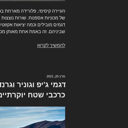
העיירה קיסימי, פלורידה מארחת בכ
של מכוניות אספנות. שורות נוצצות 
דגמים מובילים וכמה יציאות אקזוטיו
שביניהם. זה באמת אחת מאותן מכי
להמשיך לקרוא
מישהו
שילם
כמעט
חצי
מיליון
מרץ 25, 2021
פורסם
שקל
ב
דגמי ג'יפ וגוניר וגרנ
על
כרכבי שטח יוקרתיים
גרנד
ואגוניר
שנת
86