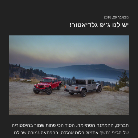
ראשון
במפעל
החדש
פורסם
נובמבר 29, 2018
ב
של
יש לנו ג'יפ גלדיאטור!
ג'יפ,
טולדו
צפון
חברים, ההמתנה הסתיימה. הסוד הכי פחות שמור בהיסטוריה
של הג'יפ נחשף אתמול בלוס אנג'לס, בהפתעה גמורה שכולנו