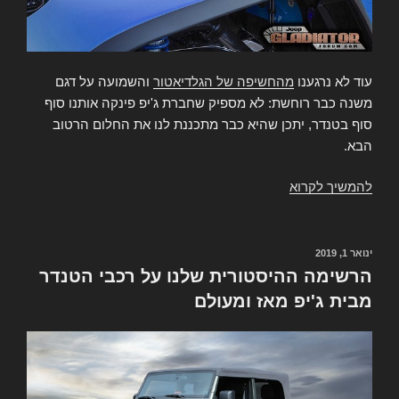
עוד לא נרגענו
מהחשיפה של הגלדיאטור
והשמועה על דגם
משנה כבר רוחשת: לא מספיק שחברת ג'יפ פינקה אותנו סוף
סוף בטנדר, יתכן שהיא כבר מתכננת לנו את החלום הרטוב
הבא.
להמשיך לקרוא
החלום
הבא
כבר
בדרך
ינואר 1, 2019
פורסם
ב
–
הרשימה ההיסטורית שלנו על רכבי הטנדר
ג'יפ
מבית ג'יפ מאז ומעולם
גלדיאטור
הרקולס