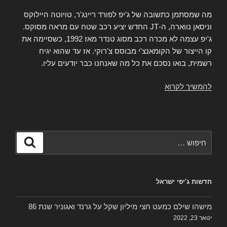
מה שמסתמן כתשובה של ג'יפ לפורד ריינג'ר, טויוטה היילוקס
וניסאן נווארה, ה-JT החדש יציע רכב שטח עם מראה מסוקס.
ג'יפ עצמה לא מכרה רכב מסוג טנדר מאז 1992, כשסיימה את
קו הייצור של הקומאנצ'י מבוסס צ'רוקי. אז עד שהוא יגיח
רשמית, בואו נסכם את כל מה שאנחנו כבר יודעים עליו.
להמשיך לקרוא
כל
מה
שאנחנו
יודעים
על
חפש:
חיפוש
הג'יפ
טראק
Jeep
חדשות ג'יפי ישראל
JT
2019
מישהו שילם כמעט חצי מיליון שקל על גרנד ואגוניר שנת 86
ינואר 23, 2022