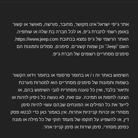
אתר ג'יפי ישראל אינו מקושר, מחובר, מורשה, מאושר או קשור
באופן רשמי לחברת ג'יפ, או לכל חברה בת שלה או שותפיה.
האתר הרשמי של ג'יפ נמצא בכתובת https://www.jeep.com.
השם "Jeep" וכן שמות קשורים, סימנים, סמלים ותמונות הם
סימנים מסחריים רשומים של חברת ג'יפ.
השימוש באתר זה ו / או בחומר פרסומי או בחומר וידאו הקשור
בשמות ותמונות של סימנים מסחריים הוא למטרות מערכת
ותיאור בלבד, ואין כל טענה מסחרית לגבי השימוש בהם, או
הצעה לחסות או תמיכה. עם זאת, לא נעשה כל ניסיון לזהות או
לייעד את כל המילים או המונחים שבהם עשוי להיות סימן
מסחרי או זכויות קנייניות אחרות. אין באמור כאן כדי לבטא פסק
דין, או להשפיע על תוקפו של מעמד חוקי של כל מילה או מונח
כסימן מסחרי, סימן שירות או סימן קנייני אחר.