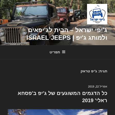
דילוג
לתוכן
ג'יפי ישראל – הבית לג'יפאים
ולמותג ג'יפ | ISRAEL JEEPS
תפריט
תגית: ג'יפ טראק
פורסם
אפריל 22, 2019
ב
כל הדגמים המשוגעים של ג'יפ ב'פסחא
ראלי' 2019