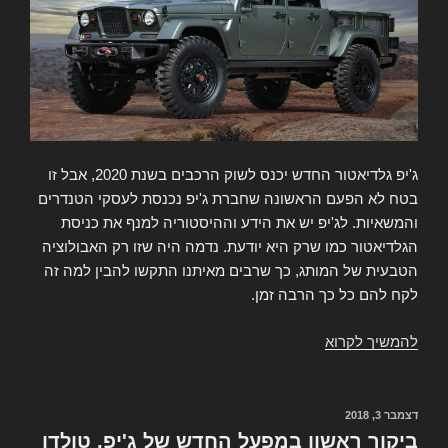
ג'יפ גלדיאטור החדש יכנס לשוק הרכבים בשנת 2020, אבל זו
בטח לא הפעם הראשונה שחברת ג'יפ נכנסת לעסקי הטנדרים
והמשאיות. לג'יפ יש את הידע וההיסטוריה למנף את כניסת
הגלדיאטור כמו שרק היא יודעת. נדמה היה שזו רק האבולוציה
הטבעית של המותג, כך שרבים מאיתנו התקשו להבין למה זה
לקח להם כל כך הרבה זמן.
להמשיך לקרוא
הרשימה
ההיסטורית
שלנו
על
פורסם
דצמבר 3, 2018
ב
רכבי
ביקור ראשון במפעל החדש של ג'יפ, טולדו